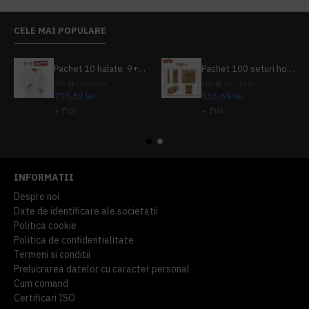
CELE MAI POPULARE
Pachet 10 halate, 9+1 gratuit
Pachet 100 seturi hoteliere, set dentar, set barbierit, casca de dus, pila unghii, set cusut
PRP
839,80 lei
PRP
624,10 lei
755,82 lei
533,69 lei
+ TVA
+ TVA
914,54 lei
TVA inclus
645,76 lei
TVA inclus
INFORMATII
Despre noi
Date de identificare ale societatii
Politica cookie
Politica de confidentialitate
Termeni si conditii
Prelucrarea datelor cu caracter personal
Cum comand
Certificari ISO