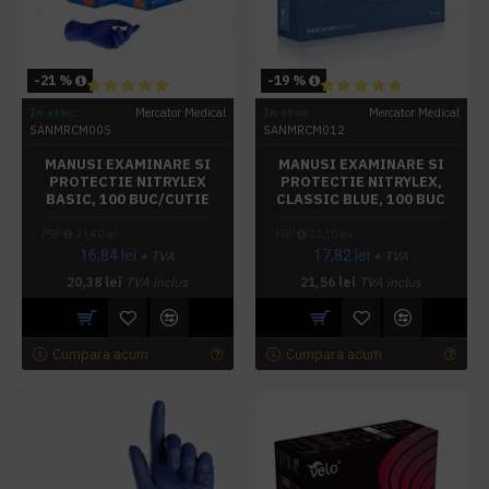
-21 %
-19 %
In stoc
Mercator Medical
In stoc
Mercator Medical
SANMRCM005
SANMRCM012
MANUSI EXAMINARE SI
MANUSI EXAMINARE SI
PROTECTIE NITRYLEX
PROTECTIE NITRYLEX,
BASIC, 100 BUC/CUTIE
CLASSIC BLUE, 100 BUC
PRP
21,40 lei
PRP
22,10 lei
16,84 lei
17,82 lei
+ TVA
+ TVA
20,38 lei
TVA inclus
21,56 lei
TVA inclus
Cumpara acum
Cumpara acum