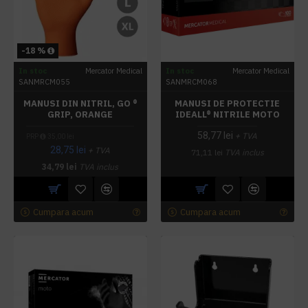
-18 %
In stoc
Mercator Medical
In stoc
Mercator Medical
SANMRCM055
SANMRCM068
MANUSI DIN NITRIL, GO ®
MANUSI DE PROTECTIE
GRIP, ORANGE
IDEALL® NITRILE MOTO
58,77 lei
+ TVA
PRP
35,00 lei
28,75 lei
+ TVA
71,11 lei
TVA inclus
34,79 lei
TVA inclus
Cumpara acum
Cumpara acum