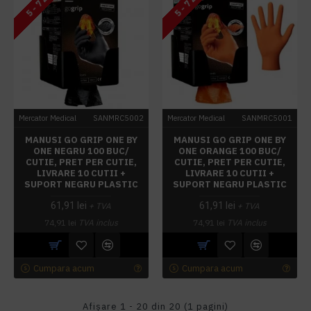
5 - 7 ZILE
5 - 7 ZILE
Mercator Medical
SANMRC5002
Mercator Medical
SANMRC5001
MANUSI GO GRIP ONE BY
MANUSI GO GRIP ONE BY
ONE NEGRU 100 BUC/
ONE ORANGE 100 BUC/
CUTIE, PRET PER CUTIE,
CUTIE, PRET PER CUTIE,
LIVRARE 10 CUTII +
LIVRARE 10 CUTII +
SUPORT NEGRU PLASTIC
SUPORT NEGRU PLASTIC
61,91 lei
61,91 lei
+ TVA
+ TVA
74,91 lei
TVA inclus
74,91 lei
TVA inclus
Cumpara acum
Cumpara acum
Afişare 1 - 20 din 20 (1 pagini)