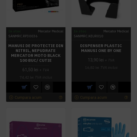
In stoc
Mercator Medical
In stoc
Mercator Medical
SANMRC.RP30036
SANMRC.KEUR010
MANUSI DE PROTECTIE DIN
DISPENSER PLASTIC
NITRIL, NEPUDRATE
MANUSI ONE BY ONE
MERCATOR MOTO BLACK
13,90 lei
100 BUC/ CUTIE
+ TVA
16,82 lei
TVA inclus
61,50 lei
+ TVA
74,42 lei
TVA inclus
Cumpara acum
Cumpara acum