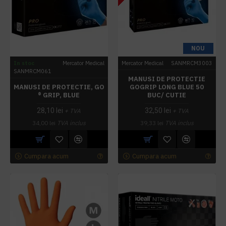
NOU
In stoc
Mercator Medical
Mercator Medical
SANMRCM3003
SANMRCM061
MANUSI DE PROTECTIE
MANUSI DE PROTECTIE, GO
GOGRIP LONG BLUE 50
® GRIP, BLUE
BUC/ CUTIE
28,10 lei
32,50 lei
+ TVA
+ TVA
34,00 lei
TVA inclus
39,33 lei
TVA inclus
Cumpara acum
Cumpara acum