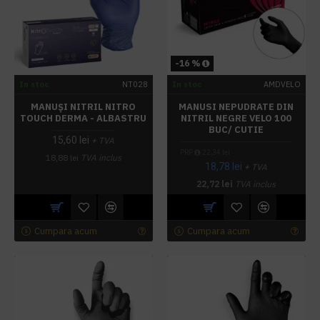
-16 %
In stoc
NT028
In stoc
AMDVELO
MANUȘI NITRIL NITRO
MANUSI NEPUDRATE DIN
TOUCH DERMA - ALBASTRU
NITRIL NEGRE VELO 100
BUC/ CUTIE
15,60 lei
+ TVA
PRP
22,34 lei
18,88 lei
TVA inclus
18,78 lei
+ TVA
22,72 lei
TVA inclus
Cumpara acum
Cumpara acum