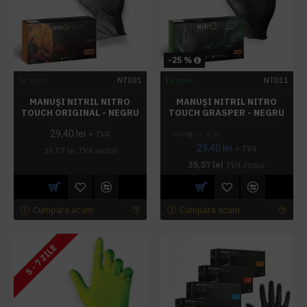
-25 %
In stoc
NT001
In stoc
NT011
MANUȘI NITRIL NITRO
MANUȘI NITRIL NITRO
TOUCH ORIGINAL - NEGRU
TOUCH GRASPER - NEGRU
29,40 lei
+ TVA
PRP
39,18 lei
29,40 lei
+ TVA
35,57 lei
TVA inclus
35,57 lei
TVA inclus
Cumpara acum
Cumpara acum
5 - 7 ZILE