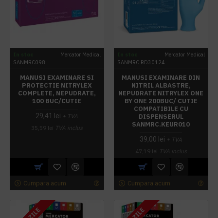
In stoc
Mercator Medical
In stoc
Mercator Medical
SANMRC098
SANMRC.RD30124
MANUSI EXAMINARE SI
MANUSI EXAMINARE DIN
PROTECTIE NITRYLEX
NITRIL ALBASTRE,
COMPLETE, NEPUDRATE,
NEPUDRATE NITRYLEX ONE
100 BUC/CUTIE
BY ONE 200BUC/ CUTIE
COMPATIBILE CU
29,41 lei
DISPENSERUL
+ TVA
SANMRC.KEUR010
35,59 lei
TVA inclus
39,00 lei
+ TVA
47,19 lei
TVA inclus
Cumpara acum
Cumpara acum