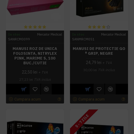
In stoc
Mercator Medical
In stoc
Mercator Medical
SANRCM0099
SANMRCM051
MANUSI ROZ DE UNICA
MANUSI DE PROTECTIE GO
FOLOSINTA, NITRYLEX
® GRIP, NEGRE
PINK, MARIME S, 100
24,79 lei
BUC./CUTIE
+ TVA
30,00 lei
TVA inclus
22,50 lei
+ TVA
27,23 lei
TVA inclus
Cumpara acum
Cumpara acum
5 - 7 ZILE