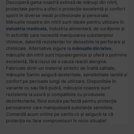
Descoperă gama noastră extinsă de mănuși din nitril,
proiectate pentru a oferi o protecție excelentă și confort
sporit în diverse medii profesionale și personale.
Mănușile noastre din nitril sunt ideale pentru utilizare în
industria medicala
, industria alimentară, de curățenie și
în activități care necesită manipularea substanțelor
chimice, datorită rezistenței lor deosebite la perforare și
chimicale. Alternative sigure la
mănușile din latex
,
mănușile din nitril sunt hipoalergenice și oferă o potrivire
excelentă, fără riscul de a cauza reacții alergice.
Fabricate dintr-un material sintetic de înaltă calitate,
mănușile Sanito asigură dexteritate, sensibilitate tactilă și
confort pe perioade lungi de utilizare. Disponibile în
variante cu sau fără pudră, mănușile noastre sunt
rezistente la uzură și compatibile cu produsele
dezinfectante, fiind soluția perfectă pentru protecția
persoanelor care manipulează substanțe sensibile.
Comandă acum online pe sanito.ro și asigură-te că
protecția nu face compromisuri în nicio situație!