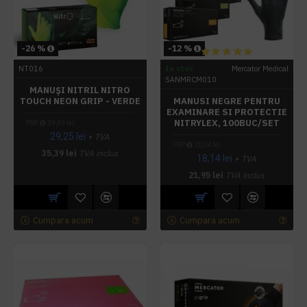
-26 %
-12 %
NT016
In stoc
Mercator Medical
SANMRCM010
MANUȘI NITRIL NITRO
TOUCH NEON GRIP - VERDE
MANUSI NEGRE PENTRU
EXAMINARE SI PROTECTIE
NITRYLEX, 100BUC/SET
PRP
39,49 lei
29,25 lei
+ TVA
PRP
20,54 lei
35,39 lei
TVA inclus
18,14 lei
+ TVA
21,95 lei
TVA inclus
Cumpara acum
Cumpara acum