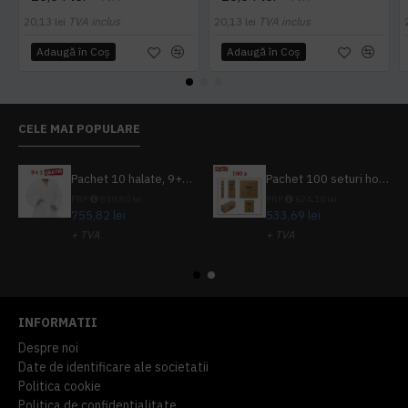
20,13 lei
TVA inclus
20,13 lei
TVA inclus
Adaugă în Coş
Adaugă în Coş
CELE MAI POPULARE
Pachet 10 halate, 9+1 gratuit
Pachet 100 seturi hoteliere, set dentar, set barbierit, casca de dus, pila unghii, set cusut
PRP
839,80 lei
PRP
624,10 lei
755,82 lei
533,69 lei
+ TVA
+ TVA
914,54 lei
TVA inclus
645,76 lei
TVA inclus
INFORMATII
Despre noi
Date de identificare ale societatii
Politica cookie
Politica de confidentialitate