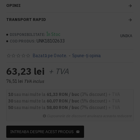
OPINII
TRANSPORT RAPID
În Stoc
DISPONIBILITATE:
UNIKA
UNK18102633
COD PRODUS:
Bazată pe 0 note.
-
Spune-ţi opinia
63,23 lei
+ TVA
76,51 lei
TVA inclus
10
sau mai multe la
61,33 RON / buc
(3% discount)
+ TVA
30
sau mai multe la
60,07 RON / buc
(5% discount)
+ TVA
50
sau mai multe la
58,80 RON / buc
(7% discount)
+ TVA
Cupoanele de discount anuleaza aceasta reducere
INTREABA DESPRE ACEST PRODUS