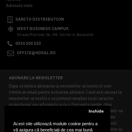
Adresele mele
SANITO DISTRIBUTION
WEST BUSINESS CAMPUS
Strada Preciziei, Nr, 3W, Sector 6, Bucuresti
0314 100 110
OFFICE@HDEAL.RO
ABONARE LA NEWSLETTER
Dupa ce initiezi abonarea la newsletter-ul nostru iti vom
trimite un email pentru activarea abonarii. Cand esti abonat la
newsletter-ul nostru o sa primesti emailuri cu un caracter
promotional sau informativ si cu o frecventa medie, chiar
redusa. Daca doresti sa te dezabonezi poti urma linkul dintr-un
Inchide
newsletter primit, daca esti client inregistrat ai o sectiune
speciala in contul tau in acest scop, si de asemenea ne poti
Acest site utilizează module cookie pentru a
contacta oricand pe email pentru orice intrebari sau cerinte cu
vă asigura că beneficiați de cea mai bună