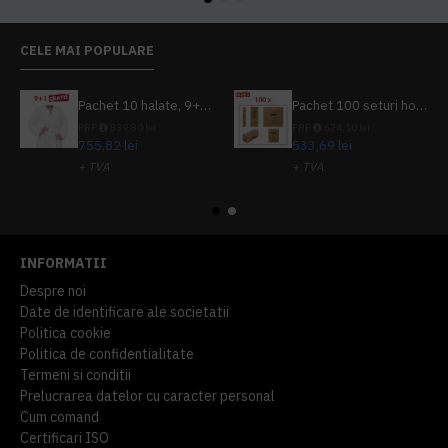
CELE MAI POPULARE
Pachet 10 halate, 9+1 gratuit
Pachet 100 seturi hoteliere, set dentar, set barbierit, casca de dus, pila unghii, set cusut
PRP
839,80 lei
PRP
624,10 lei
755,82 lei
533,69 lei
+ TVA
+ TVA
914,54 lei
TVA inclus
645,76 lei
TVA inclus
INFORMATII
Despre noi
Date de identificare ale societatii
Politica cookie
Politica de confidentialitate
Termeni si conditii
Prelucrarea datelor cu caracter personal
Cum comand
Certificari ISO