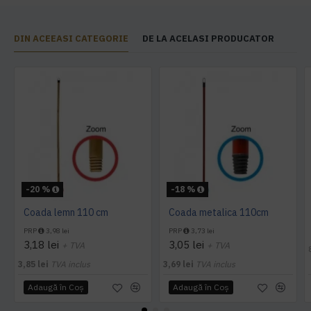
DIN ACEEASI CATEGORIE
DE LA ACELASI PRODUCATOR
-20 %
-18 %
Coada lemn 110 cm
Coada metalica 110cm
PRP
3,98 lei
PRP
3,73 lei
3,18 lei
3,05 lei
+ TVA
+ TVA
3,85 lei
TVA inclus
3,69 lei
TVA inclus
Adaugă în Coş
Adaugă în Coş