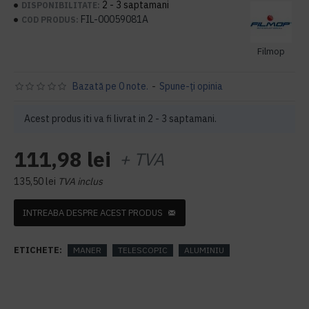
2 - 3 saptamani
DISPONIBILITATE:
FIL-00059081A
COD PRODUS:
Filmop
Bazată pe 0 note.
-
Spune-ţi opinia
Acest produs iti va fi livrat in 2 - 3 saptamani.
111,98 lei
+ TVA
135,50 lei
TVA inclus
INTREABA DESPRE ACEST PRODUS
ETICHETE:
MANER
TELESCOPIC
ALUMINIU