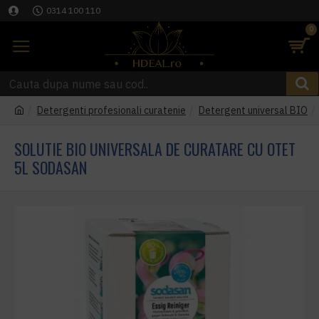
0314 100 110
0
Detergenti profesionali curatenie
Detergent universal BIO
SOLUTIE BIO UNIVERSALA DE CURATARE CU OTET
5L SODASAN