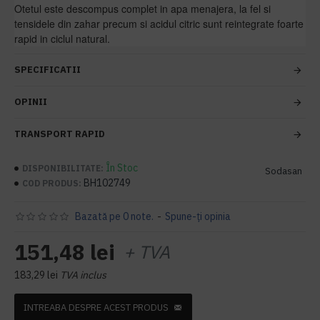
Otetul este descompus complet in apa menajera, la fel si
tensidele din zahar precum si acidul citric sunt reintegrate foarte
rapid in ciclul natural.
SPECIFICATII
OPINII
TRANSPORT RAPID
În Stoc
DISPONIBILITATE:
Sodasan
BH102749
COD PRODUS:
Bazată pe 0 note.
-
Spune-ţi opinia
151,48 lei
+ TVA
183,29 lei
TVA inclus
INTREABA DESPRE ACEST PRODUS