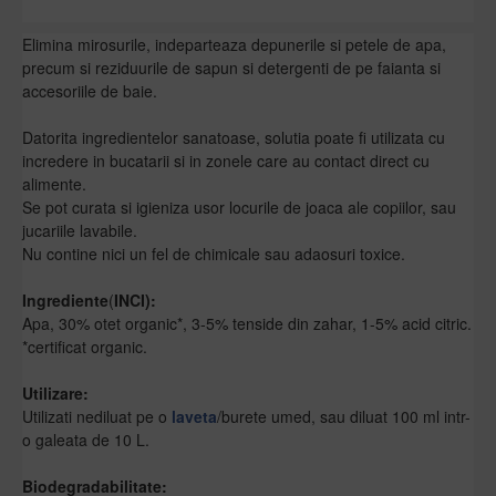
Elimina mirosurile, indeparteaza depunerile si petele de apa,
precum si reziduurile de sapun si detergenti de pe faianta si
accesoriile de baie.
Datorita ingredientelor sanatoase, solutia poate fi utilizata cu
incredere in bucatarii si in zonele care au contact direct cu
alimente.
Se pot curata si igieniza usor locurile de joaca ale copiilor, sau
jucariile lavabile.
Nu contine nici un fel de chimicale sau adaosuri toxice.
Ingrediente
(
INCI):
Apa, 30% otet organic*, 3-5% tenside din zahar, 1-5% acid citric.
*certificat organic.
Utilizare:
Utilizati nediluat pe o
laveta
/burete umed, sau diluat 100 ml intr-
o galeata de 10 L.
Biodegradabilitate: