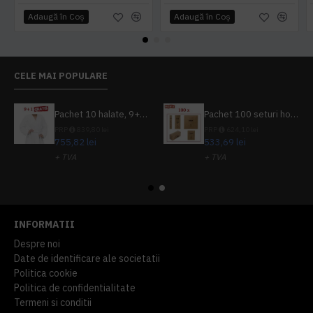
Adaugă în Coş
Adaugă în Coş
CELE MAI POPULARE
Pachet 10 halate, 9+1 gratuit
Pachet 100 seturi hoteliere, set dentar, set barbierit, casca de dus, pila unghii, set cusut
PRP
839,80 lei
PRP
624,10 lei
755,82 lei
533,69 lei
+ TVA
+ TVA
914,54 lei
TVA inclus
645,76 lei
TVA inclus
INFORMATII
Despre noi
Date de identificare ale societatii
Politica cookie
Politica de confidentialitate
Termeni si conditii