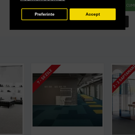
ADAUGĂ ÎN COŞ
CUM
Preferinte
Accept
INTREABA DESPRE ACEST PRODUS
2 - 3 SAPTAMAN
7 - 10 ZILE