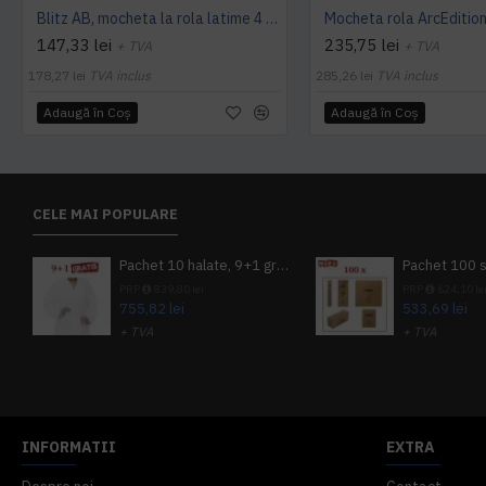
Blitz AB, mocheta la rola latime 4 m, Balta Industries
147,33 lei
235,75 lei
+ TVA
+ TVA
178,27 lei
TVA inclus
285,26 lei
TVA inclus
Adaugă în Coş
Adaugă în Coş
CELE MAI POPULARE
Pachet 10 halate, 9+1 gratuit
PRP
839,80 lei
PRP
624,10 le
755,82 lei
533,69 lei
+ TVA
+ TVA
914,54 lei
TVA inclus
645,76 lei
TV
INFORMATII
EXTRA