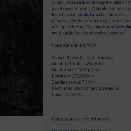
durabilitatea sa în orice incapere. Unul din
avantaje este faptul că fibrele pot rezista
lucru face ca
mocheta
să fie utilizată mai 
deoarece fibrele sintetice își păstrează fo
alte tipuri de fibre. Ca urmare,
mocheta
din
mulți ani decât alte selecții de covoare .
Compozitie fir: 100 % PA
Suport : Woven Synthetic Backing
Greutate totala: 2495 gr/mp
Greutatea fir: 1450 gr/mp
Densitate: 173.000/mp
Inaltime totala: 7.5 mm
Destinatie: Trafic comercial intens 32
Clasa foc: Bfl-s1
Cantitatea este in metri patrati.