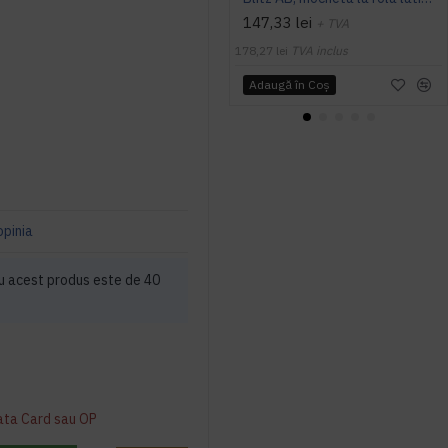
147,33 lei
+ TVA
178,27 lei
TVA inclus
Adaugă în Coş
opinia
u acest produs este de 40
ata Card sau OP