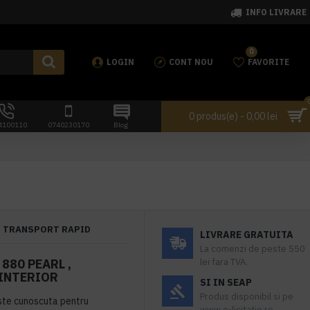
INFO LIVRARE
0
LOGIN
CONT NOU
FAVORITE
0 produs(e) - 0,00 lei
4100110
0740230170
Blog
TRANSPORT RAPID
LIVRARE GRATUITA
La comenzi de peste 550
880 PEARL ,
lei fara TVA.
 INTERIOR
SI IN SEAP
Produs disponibil si pe
ste cunoscuta pentru
www.e-licitatie.ro