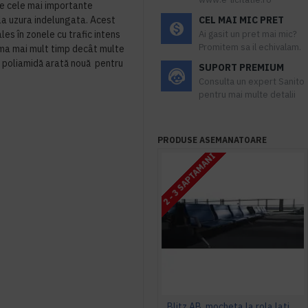
tre cele mai importante
 la uzura indelungata. Acest
CEL MAI MIC PRET
ales în zonele cu trafic intens
Ai gasit un pret mai mic?
Promitem sa il echivalam.
rma mai mult timp decât multe
 poliamidă arată nouă pentru
SUPORT PREMIUM
Consulta un expert Sanito
pentru mai multe detalii
PRODUSE ASEMANATOARE
2 - 3 SAPTAMANI
Blitz AB, mocheta la rola latime 4 m, Balta Industries