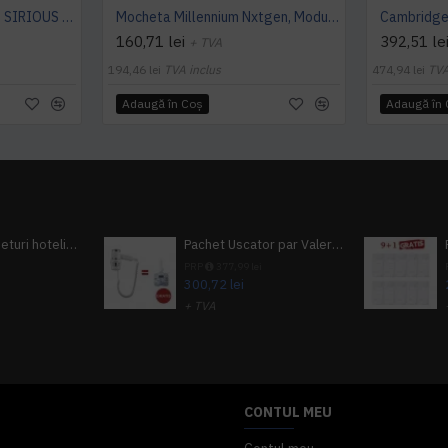
Mocheta rola ArcEdition SIRIOUS AB
Mocheta Millennium Nxtgen, Modulyss
160,71 lei
392,51 le
+ TVA
194,46 lei
TVA inclus
474,94 lei
TVA
Adaugă în Coş
Adaugă în
Pachet 100 seturi hoteliere, set dentar, set barbierit, casca de dus, pila unghii, set cusut
Pachet Uscator par Valera Action Super Plus + GRATUIT Sampon si gel de dus Tork
i
PRP
377,99 lei
300,72 lei
+ TVA
A inclus
363,87 lei
TVA inclus
CONTUL MEU