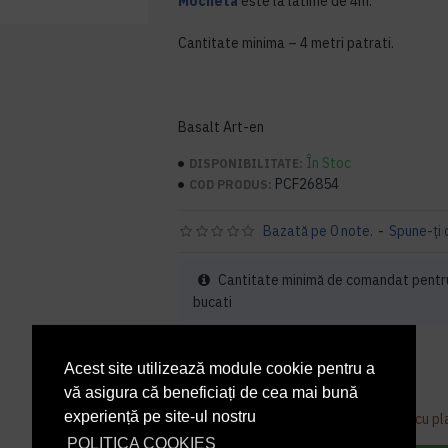
Mocheta
este la latime de 4m.
Cantitate minima – 4 metri patrati.
Basalt Art-en
În Stoc
DISPONIBILITATE:
PCF26854
COD PRODUS:
Bazată pe 0 note.
-
Spune-ţi 
Cantitate minimă de comandat pentr
bucati
273,66 lei
+ TVA
Acest site utilizează module cookie pentru a
331,13 lei
TVA inclus
vă asigura că beneficiați de cea mai bună
experiență pe site-ul nostru
Acest produs se poate comanda doar cu pl
POLITICA COOKIES