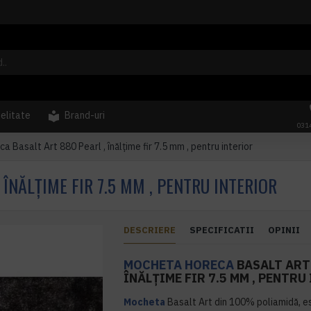
delitate
Brand-uri
031
 Basalt Art 880 Pearl , înălțime fir 7.5 mm , pentru interior
ÎNĂLȚIME FIR 7.5 MM , PENTRU INTERIOR
DESCRIERE
SPECIFICATII
OPINII
MOCHETA HORECA
BASALT ART 
ÎNĂLȚIME FIR 7.5 MM , PENTRU
Mocheta
Basalt Art din 100% poliamidă, e