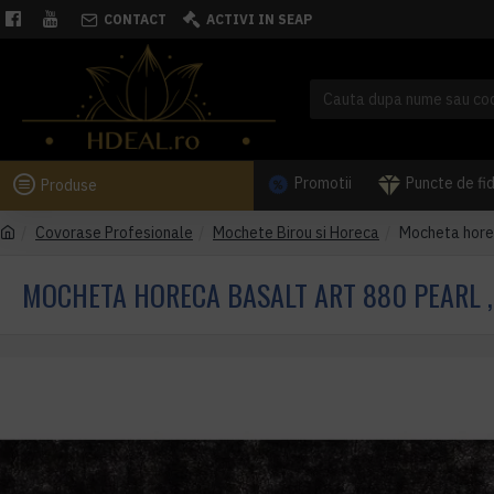
CONTACT
ACTIVI IN SEAP
Promotii
Puncte de fi
Produse
Covorase Profesionale
Mochete Birou si Horeca
Mocheta horeca
MOCHETA HORECA BASALT ART 880 PEARL , 