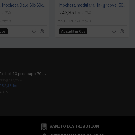
Cambridge, Mocheta Dale 50x50cm, Modulyss
Mocheta modulara, In- groove, 50 x 50 cm, Modulyss
i
243,85 lei
+ TVA
+ TVA
 inclus
295,06 lei
TVA inclus
 Coş
Adaugă în Coş
Pachet 10 prosoape 70 x 140cm 9 + 1 gratuit
PRP
313,70 lei
282,33 lei
+ TVA
341,62 lei
TVA inclus
SANITO DISTRIBUTION