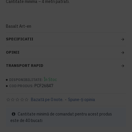
Cantitate minima – 4 metri patrati.
Basalt Art-en
SPECIFICATII
OPINII
TRANSPORT RAPID
În Stoc
DISPONIBILITATE:
PCF26847
COD PRODUS:
Bazată pe 0 note.
-
Spune-ţi opinia
Cantitate minimă de comandat pentru acest produs
este de 40 bucati