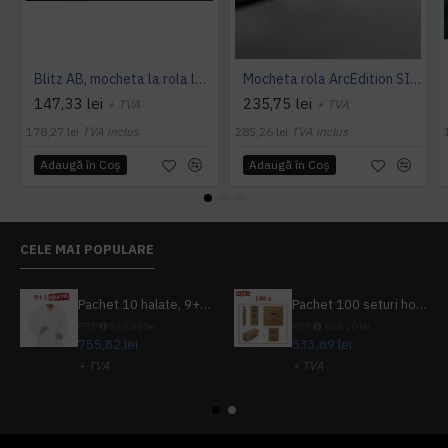
Blitz AB, mocheta la rola latime 4 m, Balta Industries
Mocheta rola ArcEdition SIRIOUS AB
147,33 lei
235,75 lei
+ TVA
+ TVA
178,27 lei
TVA inclus
285,26 lei
TVA inclus
Adaugă în Coş
Adaugă în Coş
CELE MAI POPULARE
Pachet 10 halate, 9+1 gratuit
Pachet 100 seturi hoteliere, set dentar, set barbierit, casca de dus, pila unghii, set cusut
PRP
839,80 lei
PRP
624,10 lei
755,82 lei
533,69 lei
+ TVA
+ TVA
914,54 lei
TVA inclus
645,76 lei
TVA inclus