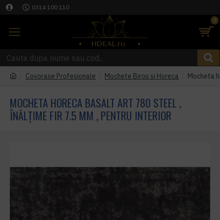
0314 100 110
0
Covorase Profesionale
Mochete Birou si Horeca
Mocheta ho
MOCHETA HORECA BASALT ART 780 STEEL ,
ÎNĂLȚIME FIR 7.5 MM , PENTRU INTERIOR