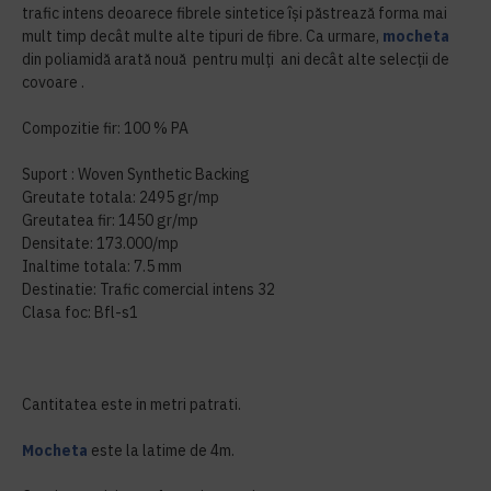
trafic intens deoarece fibrele sintetice își păstrează forma mai
mult timp decât multe alte tipuri de fibre. Ca urmare,
mocheta
din poliamidă arată nouă pentru mulți ani decât alte selecții de
covoare .
Compozitie fir: 100 % PA
Suport : Woven Synthetic Backing
Greutate totala: 2495 gr/mp
Greutatea fir: 1450 gr/mp
Densitate: 173.000/mp
Inaltime totala: 7.5 mm
Destinatie: Trafic comercial intens 32
Clasa foc: Bfl-s1
Cantitatea este in metri patrati.
Mocheta
este la latime de 4m.