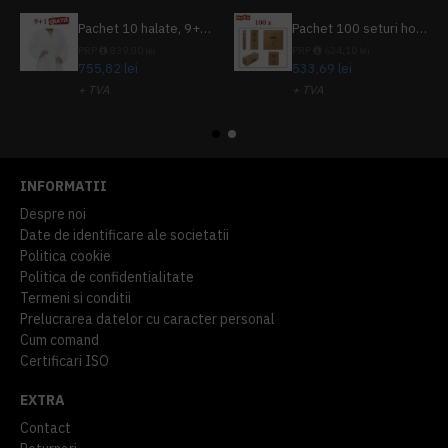
Pachet 10 halate, 9+1 gratuit
Pachet 100 seturi hoteliere, set dentar, set barbierit, casca de dus, pila unghii, set cusut
PRP
839,80 lei
PRP
624,10 lei
755,82 lei
533,69 lei
+ TVA
+ TVA
914,54 lei
TVA inclus
645,76 lei
TVA inclus
INFORMATII
Despre noi
Date de identificare ale societatii
Politica cookie
Politica de confidentialitate
Termeni si conditii
Prelucrarea datelor cu caracter personal
Cum comand
Certificari ISO
EXTRA
Contact