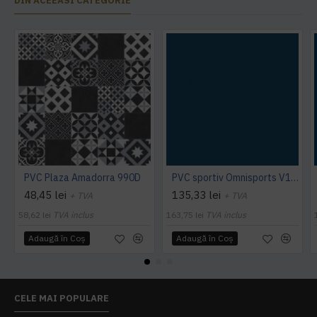
DIN ACEEASI CATEGORIE
PVC Plaza Amadorra 990D
PVC sportiv Omnisports V120 albastru Night Blue
48,45 lei
135,33 lei
+ TVA
+ TVA
58,62 lei
TVA inclus
163,75 lei
TVA inclus
Adaugă în Coş
Adaugă în Coş
CELE MAI POPULARE