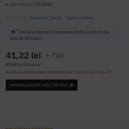
PCF26660
COD PRODUS:
Bazată pe 0 note.
-
Spune-ţi opinia
Cantitate minimă de comandat pentru acest produs
este de 40 bucati
41,22 lei
+ TVA
49,88 lei
TVA inclus
Acest produs se poate comanda doar cu plata Card sau OP
INTREABA DESPRE ACEST PRODUS