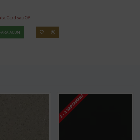
ata Card sau OP
PARA ACUM
3 - 4 SAPTAMANI