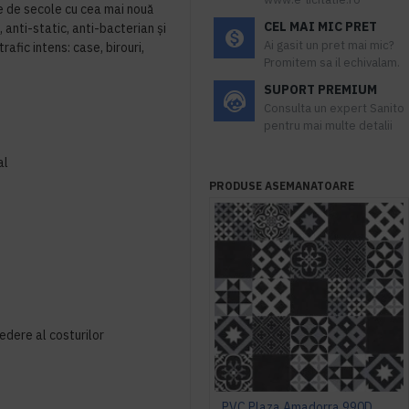
e de secole cu cea mai nouă
CEL MAI MIC PRET
 anti-static, anti-bacterian şi
Ai gasit un pret mai mic?
trafic intens: case, birouri,
Promitem sa il echivalam.
SUPORT PREMIUM
Consulta un expert Sanito
pentru mai multe detalii
al
PRODUSE ASEMANATOARE
vedere al costurilor
PVC Plaza Amadorra 990D