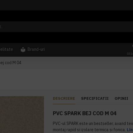
delitate
Brand-uri
031
ej cod M 04
DESCRIERE
SPECIFICATII
OPINII
PVC SPARK BEJ COD M 04
PVC-ul SPARK este un bestseller, avand text
montaj rapid si izolare termica si fonica.
Li