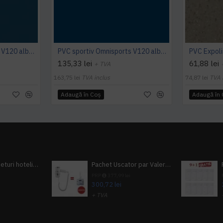
PVC sportiv Omnisports V120 albastru Night Blue
PVC sportiv Omnisports V120 albastru Royal Blue
135,33 lei
61,88 lei
+ TVA
163,75 lei
TVA inclus
74,87 lei
TVA 
Adaugă în Coş
Adaugă în
Pachet 100 seturi hoteliere, set dentar, set barbierit, casca de dus, pila unghii, set cusut
Pachet Uscator par Valera Action Super Plus + GRATUIT Sampon si gel de dus Tork
i
PRP
377,99 lei
300,72 lei
+ TVA
A inclus
363,87 lei
TVA inclus