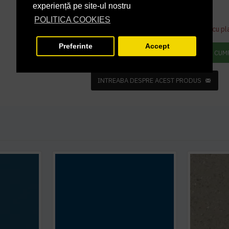
experiență pe site-ul nostru
87,37 lei
TVA inclus
POLITICA COOKIES
Acest produs se poate comanda doar cu pl
Preferinte
Accept
ADAUGĂ ÎN COŞ
CUM
INTREABA DESPRE ACEST PRODUS