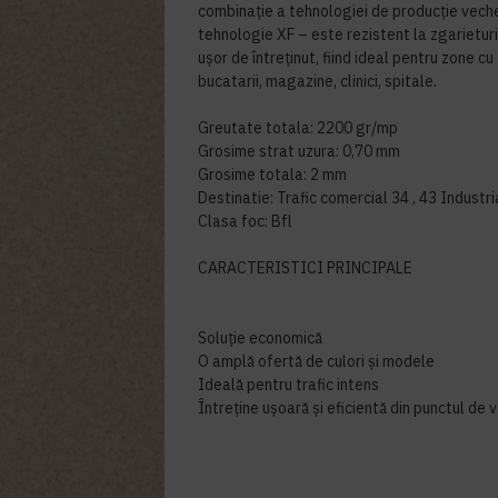
combinaţie a tehnologiei de producţie vech
tehnologie XF – este rezistent la zgarieturi,
uşor de întreţinut, fiind ideal pentru zone cu 
bucatarii, magazine, clinici, spitale.
Greutate totala: 2200 gr/mp
Grosime strat uzura: 0,70 mm
Grosime totala: 2 mm
Destinatie: Trafic comercial 34 , 43 Industri
Clasa foc: Bfl
CARACTERISTICI PRINCIPALE
Soluție economică
O amplă ofertă de culori și modele
Ideală pentru trafic intens
Întreține ușoară și eficientă din punctul de 