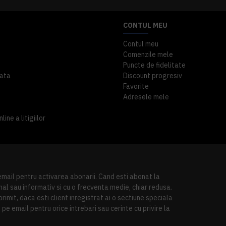
CONTUL MEU
Contul meu
Comenzile mele
Puncte de fidelitate
ata
Discount progresiv
Favorite
Adresele mele
ine a litigiilor
 email pentru activarea abonarii. Cand esti abonat la
al sau informativ si cu o frecventa medie, chiar redusa.
imit, daca esti client inregistrat ai o sectiune speciala
pe email pentru orice intrebari sau cerinte cu privire la