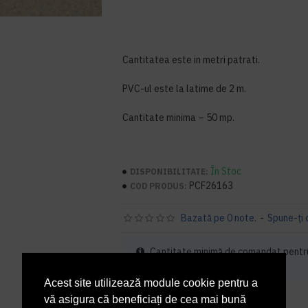
Cantitatea este in metri patrati.
PVC-ul este la latime de 2 m.
Cantitate minima – 50 mp.
În Stoc
DISPONIBILITATE:
PCF26163
COD PRODUS:
Bazată pe 0 note.
-
Spune-ţi 
Cantitate minimă de comandat pentr
bucati
Acest site utilizează module cookie pentru a
72,21 lei
vă asigura că beneficiați de cea mai bună
+ TVA