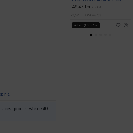
48,45 lei
+ TVA
58,62 lei
TVA inclus
Adaugă în Coş
opinia
u acest produs este de 40