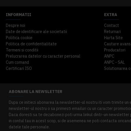
INFORMATII
EXTRA
Despre noi
Contact
Date de identificare ale societatii
Returnari
Politica cookie
Harta Site
Politica de confidentialitate
Cautare avans
Termeni si conditii
Producatori
Prelucrarea datelor cu caracter personal
ANPC
Cum comand
ANPC - SAL
Certificari ISO
Solutionarea onl
ABONARE LA NEWSLETTER
Dupa ce initiezi abonarea la newsletter-ul nostru iti vom trimite un
newsletter-ul nostru o sa primesti emailuri cu un caracter promotion
Daca doresti sa te dezabonezi poti urma linkul dintr-un newsletter pr
in contul tau in acest scop, si de asemenea ne poti contacta oricand 
datele tale personale.