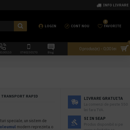
INFO LIVRARE
0
LOGIN
CONT NOU
FAVORITE
0 produs(e) - 0,00 lei
4100110
0740230170
Blog
TRANSPORT RAPID
LIVRARE GRATUITA
La comenzi de peste 550
lei fara TVA.
SI IN SEAP
uri speciale, un sistem de
Produs disponibil si pe
noleumul
modern reprezinta o
www.e-licitatie.ro