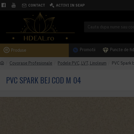
CONTACT
ACTIVI IN SEAP
Promotii
Puncte de fi
Produse
Covorase Profesionale
Podele PVC, LVT, Linoleum
PVC Spark b
PVC SPARK BEJ COD M 04