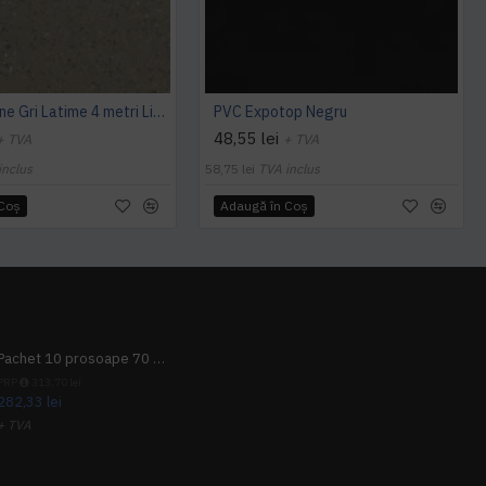
PVC Expoline Gri Latime 4 metri Liana 663
PVC Expotop Negru
48,55 lei
+ TVA
+ TVA
inclus
58,75 lei
TVA inclus
 Coş
Adaugă în Coş
Pachet 10 prosoape 70 x 140cm 9 + 1 gratuit
PRP
313,70 lei
282,33 lei
+ TVA
341,62 lei
TVA inclus