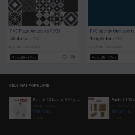
PVC Plaza Amadorra 990D
48,45 lei
135,33 lei
+ TVA
+ TVA
58,62 lei
TVA inclus
163,75 lei
TVA inclus
Adaugă în Coş
Adaugă în Coş
CELE MAI POPULARE
Pachet 10 halate, 9+1 gratuit
PRP
839,80 lei
PRP
624,10 le
755,82 lei
533,69 lei
+ TVA
+ TVA
914,54 lei
TVA inclus
645,76 lei
TV