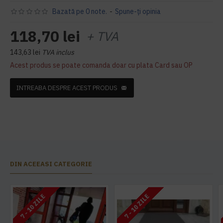
Bazată pe 0 note.
-
Spune-ţi opinia
118,70 lei
+ TVA
143,63 lei
TVA inclus
Acest produs se poate comanda doar cu plata Card sau OP
INTREABA DESPRE ACEST PRODUS
DIN ACEEASI CATEGORIE
7 - 10 ZILE
7 - 10 ZILE