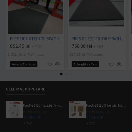
PRES DE EXTERIOR SPAGHETTI CITI 10 MM, CU STRAT SUPORT
PRES DE EXTERIOR SPAGHETTI CITI 14 MM, FARA STRAT SUPORT, CARBUNE
852,45 lei
758,08 lei
+ TVA
+ TVA
1.031,46 lei
TVA inclus
917,28 lei
TVA inclus
Adaugă în Coş
Adaugă în Coş
CELE MAI POPULARE
Pachet 10 halate, 9+1 gratuit
Pachet 100 seturi hoteliere, set dentar, set barbierit, casca de dus, pila unghii, set cusut
PRP
839,80 lei
PRP
624,10 lei
755,82 lei
533,69 lei
+ TVA
+ TVA
914,54 lei
TVA inclus
645,76 lei
TVA inclus