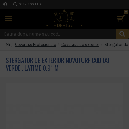
0314 100 110
0
Covorase Profesionale
Covorase de exterior
Stergator de 
STERGATOR DE EXTERIOR NOVOTURF COD 08
VERDE , LATIME 0.91 M