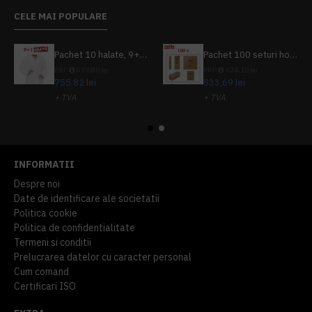
CELE MAI POPULARE
Pachet 10 halate, 9+1 gratuit
Pachet 100 seturi hoteliere, set dentar, set barbierit, casca de dus, pila unghii, set cusut
PRP
839,80 lei
PRP
624,10 lei
755,82 lei
533,69 lei
+ TVA
+ TVA
914,54 lei
TVA inclus
645,76 lei
TVA inclus
INFORMATII
Despre noi
Date de identificare ale societatii
Politica cookie
Politica de confidentialitate
Termeni si conditii
Prelucrarea datelor cu caracter personal
Cum comand
Certificari ISO