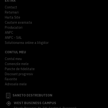
EXTRA
Contact
Returnari
Harta Site
Cautare avansata
Producatori
ANPC
ANPC - SAL
Solutionarea online a litigiilor
CONTUL MEU
Contul meu
Comenzile mele
Puncte de fidelitate
Discount progresiv
Favorite
Adresele mele
SANITO DISTRIBUTION
WEST BUSINESS CAMPUS
Strada Preciziei, Nr, 3W, Sector 6, Bucuresti