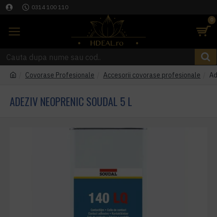
0314 100 110
0
Covorase Profesionale
Accesorii covorase profesionale
Ad
ADEZIV NEOPRENIC SOUDAL 5 L