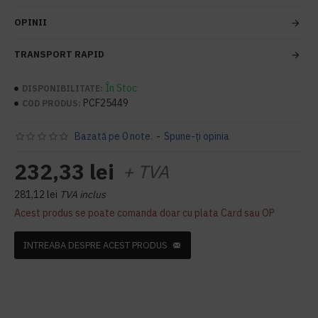
OPINII
TRANSPORT RAPID
În Stoc
DISPONIBILITATE:
PCF25449
COD PRODUS:
Bazată pe 0 note.
-
Spune-ţi opinia
232,33 lei
+ TVA
281,12 lei
TVA inclus
Acest produs se poate comanda doar cu plata Card sau OP
INTREABA DESPRE ACEST PRODUS