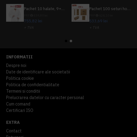
Pachet 10 halate, 9+1 gratuit
Pachet 100 seturi hoteliere, set dentar, set barbierit, casca de dus, pila unghii, set cusut
PRP
839,80 lei
PRP
624,10 lei
755,82 lei
533,69 lei
+ TVA
+ TVA
914,54 lei
TVA inclus
645,76 lei
TVA inclus
INFORMATII
Despre noi
Date de identificare ale societatii
Politica cookie
Politica de confidentialitate
Termeni si conditii
Prelucrarea datelor cu caracter personal
Cum comand
Certificari ISO
EXTRA
Contact