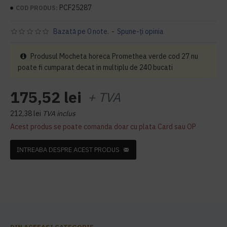
PCF25287
COD PRODUS:
Bazată pe 0 note.
-
Spune-ţi opinia
Produsul Mocheta horeca Promethea verde cod 27 nu
poate fi cumparat decat in multiplu de 240 bucati
175,52 lei
+ TVA
212,38 lei
TVA inclus
Acest produs se poate comanda doar cu plata Card sau OP
INTREABA DESPRE ACEST PRODUS