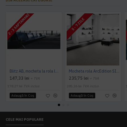
DIN ACEEASI CATEGORIE
2 - 3 SAPTAMANI
5 - 7 ZILE
Blitz AB, mocheta la rola latime 4 m, Balta Industries
Mocheta rola ArcEdition SIRIOUS AB
147,33 lei
235,75 lei
+ TVA
+ TVA
178,27 lei
TVA inclus
285,26 lei
TVA inclus
Adaugă în Coş
Adaugă în Coş
CELE MAI POPULARE