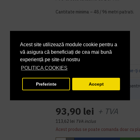
Cantitate minima – 48 / 96 metri patrati.
Fisa tehnica topaz_70-en_INTL
Acest site utilizează module cookie pentru a
În Stoc
DISPONIBILITATE:
vă asigura că beneficiați de cea mai bună
PCF24250
COD PRODUS:
experiență pe site-ul nostru
POLITICA COOKIES
Bazată pe 0 note.
-
Spune-ţi 
Preferinte
Accept
Cantitate minimă de comandat pentr
bucati
93,90 lei
+ TVA
113,62 lei
TVA inclus
Acest produs se poate comanda doar cu pl