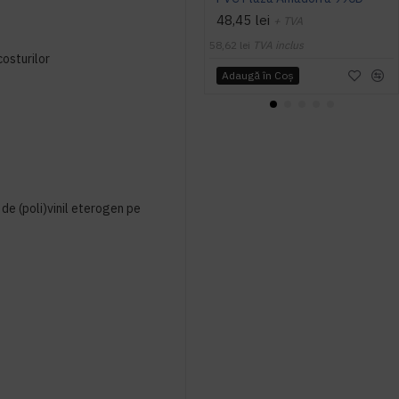
48,45 lei
+ TVA
58,62 lei
TVA inclus
costurilor
Adaugă în Coş
 de (poli)vinil eterogen pe