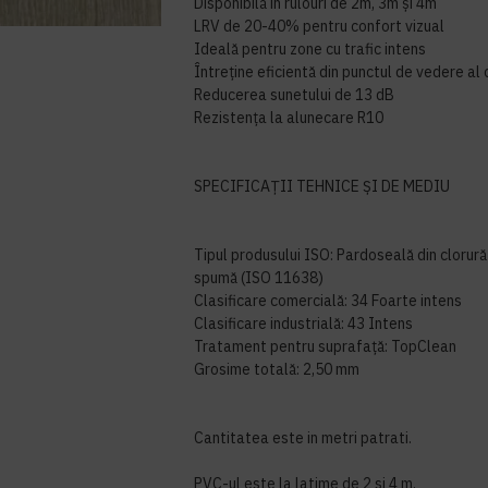
Disponibilă în rulouri de 2m, 3m și 4m
LRV de 20-40% pentru confort vizual
Ideală pentru zone cu trafic intens
Întreține eficientă din punctul de vedere al 
Reducerea sunetului de 13 dB
Rezistența la alunecare R10
SPECIFICAȚII TEHNICE ȘI DE MEDIU
Tipul produsului ISO: Pardoseală din clorură
spumă (ISO 11638)
Clasificare comercială: 34 Foarte intens
Clasificare industrială: 43 Intens
Tratament pentru suprafață: TopClean
Grosime totală: 2,50 mm
Cantitatea este in metri patrati.
PVC-ul este la latime de 2 si 4 m.