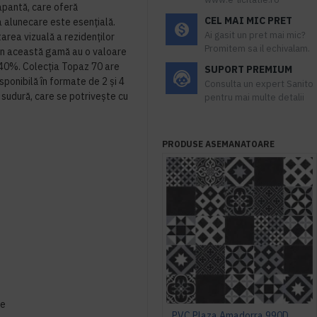
apantă, care oferă
CEL MAI MIC PRET
a alunecare este esențială.
Ai gasit un pret mai mic?
rea vizuală a rezidenților
Promitem sa il echivalam.
din această gamă au o valoare
-40%. Colecția Topaz 70 are
SUPORT PREMIUM
sponibilă în formate de 2 și 4
Consulta un expert Sanito
ă sudură, care se potrivește cu
pentru mai multe detalii
PRODUSE ASEMANATOARE
re
PVC Plaza Amadorra 990D