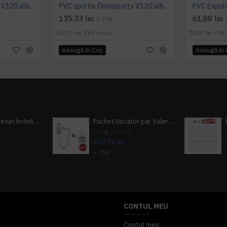
PVC sportiv Omnisports V120 albastru Night Blue
PVC sportiv Omnisports V120 albastru Royal Blue
135,33 lei
61,88 lei
+ TVA
163,75 lei
TVA inclus
74,87 lei
TVA 
Adaugă în Coş
Adaugă în
Pachet 100 seturi hoteliere, set dentar, set barbierit, casca de dus, pila unghii, set cusut
Pachet Uscator par Valera Action Super Plus + GRATUIT Sampon si gel de dus Tork
i
PRP
377,99 lei
300,72 lei
+ TVA
A inclus
363,87 lei
TVA inclus
CONTUL MEU
Contul meu