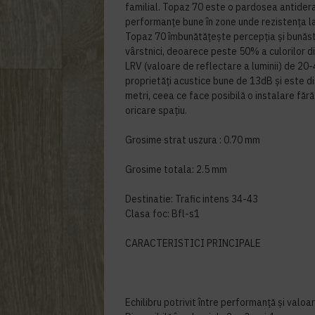
familial. Topaz 70 este o pardosea antider
performanțe bune în zone unde rezistența l
Topaz 70 îmbunătățește percepția și bunăsta
vârstnici, deoarece peste 50% a culorilor 
LRV (valoare de reflectare a luminii) de 20
proprietăți acustice bune de 13dB și este di
metri, ceea ce face posibilă o instalare făr
oricare spațiu.
Grosime strat uszura : 0.70 mm
Grosime totala: 2.5 mm
Destinatie: Trafic intens 34-43
Clasa foc: Bfl-s1
CARACTERISTICI PRINCIPALE
Echilibru potrivit între performanță și valoa