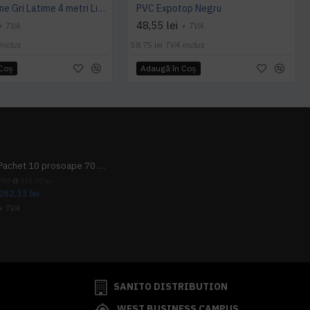
PVC Expoline Gri Latime 4 metri Liana 663
PVC Expotop Negru
48,55 lei
+ TVA
+ TVA
inclus
58,75 lei
TVA inclus
 Coş
Adaugă în Coş
Pachet 10 prosoape 70 x 140cm 9 + 1 gratuit
PRP
313,70 lei
282,33 lei
+ TVA
341,62 lei
TVA inclus
SANITO DISTRIBUTION
WEST BUSINESS CAMPUS