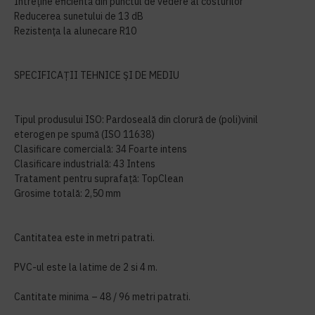
Întreține eficientă din punctul de vedere al costurilor
Reducerea sunetului de 13 dB
Rezistența la alunecare R10
SPECIFICAȚII TEHNICE ȘI DE MEDIU
Tipul produsului ISO: Pardoseală din clorură de (poli)vinil
eterogen pe spumă (ISO 11638)
Clasificare comercială: 34 Foarte intens
Clasificare industrială: 43 Intens
Tratament pentru suprafață: TopClean
Grosime totală: 2,50 mm
Cantitatea este in metri patrati.
PVC-ul este la latime de 2 si 4 m.
Cantitate minima – 48 / 96 metri patrati.