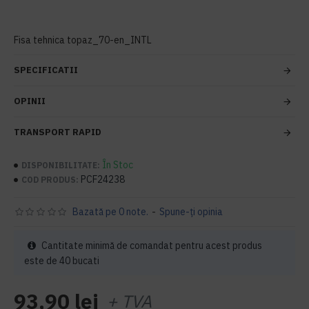
Fisa tehnica topaz_70-en_INTL
SPECIFICATII
OPINII
TRANSPORT RAPID
În Stoc
DISPONIBILITATE:
PCF24238
COD PRODUS:
Bazată pe 0 note.
-
Spune-ţi opinia
Cantitate minimă de comandat pentru acest produs
este de 40 bucati
93,90 lei
+ TVA