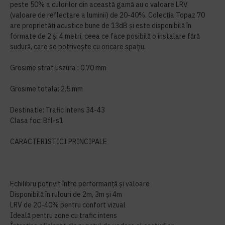
peste 50% a culorilor din această gamă au o valoare LRV
(valoare de reflectare a luminii) de 20-40%. Colecția Topaz 70
are proprietăți acustice bune de 13dB și este disponibilă în
formate de 2 și 4 metri, ceea ce face posibilă o instalare fără
sudură, care se potrivește cu oricare spațiu.
Grosime strat uszura : 0.70 mm
Grosime totala: 2.5 mm
Destinatie: Trafic intens 34-43
Clasa foc: Bfl-s1
CARACTERISTICI PRINCIPALE
Echilibru potrivit între performanță și valoare
Disponibilă în rulouri de 2m, 3m și 4m
LRV de 20-40% pentru confort vizual
Ideală pentru zone cu trafic intens