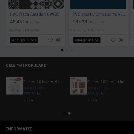
PVC Plaza Amadorra 990D
PVC sportiv Omnisports V120 albastru Night Blue
48,45 lei
135,33 lei
+ TVA
+ TVA
58,62 lei
TVA inclus
163,75 lei
TVA inclus
Adaugă în Coş
Adaugă în Coş
CELE MAI POPULARE
Pachet 10 halate, 9+1 gratuit
Pachet 100 seturi hoteliere, set dentar, set barbierit, casca de dus, pila unghii, set cusut
PRP
839,80 lei
PRP
624,10 lei
755,82 lei
533,69 lei
+ TVA
+ TVA
914,54 lei
TVA inclus
645,76 lei
TVA inclus
INFORMATII