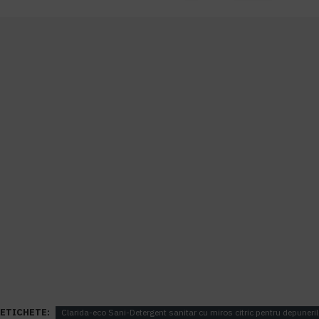
ETICHETE:
Clarida-eco Sani-Detergent sanitar cu miros citric pentru depuneril