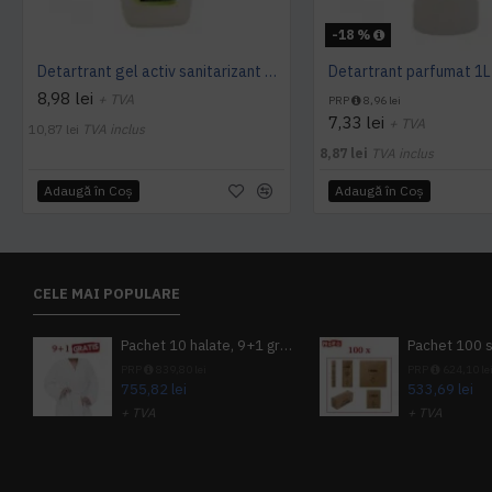
-18 %
Detartrant gel activ sanitarizant 750ml AQAS
Detartrant parfumat 1
8,98 lei
+ TVA
PRP
8,96 lei
7,33 lei
+ TVA
10,87 lei
TVA inclus
8,87 lei
TVA inclus
Adaugă în Coş
Adaugă în Coş
CELE MAI POPULARE
Pachet 10 halate, 9+1 gratuit
PRP
839,80 lei
PRP
624,10 le
755,82 lei
533,69 lei
+ TVA
+ TVA
914,54 lei
TVA inclus
645,76 lei
TV