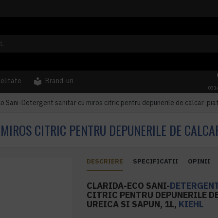
delitate
Brand-uri
031
o Sani-Detergent sanitar cu miros citric pentru depunerile de calcar ,piatr
IROS CITRIC PENTRU DEPUNERILE DE CALCAR ,
DESCRIERE
SPECIFICATII
OPINII
CLARIDA-ECO SANI-
DETERGEN
CITRIC PENTRU DEPUNERILE D
UREICA SI SAPUN, 1L,
KIEHL