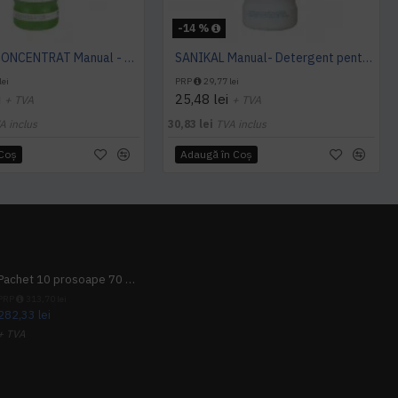
-14 %
DESISAN CONCENTRAT Manual - Detergent dezinfectant pentru domenii sanitare, 1 L, Kiehl
SANIKAL Manual- Detergent pentru obiecte sanitare, 1 L, Kiehl
lei
PRP
29,77 lei
i
25,48 lei
+ TVA
+ TVA
A inclus
30,83 lei
TVA inclus
 Coş
Adaugă în Coş
Pachet 10 prosoape 70 x 140cm 9 + 1 gratuit
PRP
313,70 lei
282,33 lei
+ TVA
341,62 lei
TVA inclus