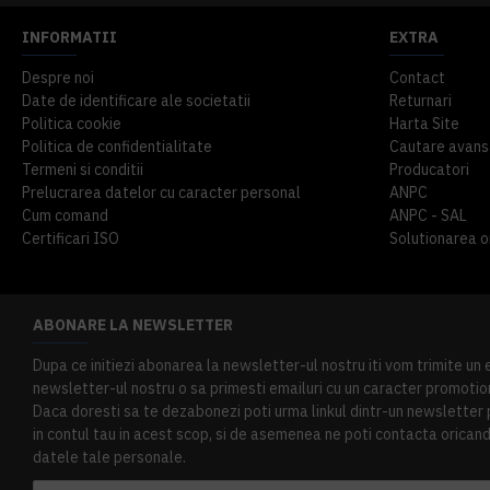
INFORMATII
EXTRA
Despre noi
Contact
Date de identificare ale societatii
Returnari
Politica cookie
Harta Site
Politica de confidentialitate
Cautare avans
Termeni si conditii
Producatori
Prelucrarea datelor cu caracter personal
ANPC
Cum comand
ANPC - SAL
Certificari ISO
Solutionarea onl
ABONARE LA NEWSLETTER
Dupa ce initiezi abonarea la newsletter-ul nostru iti vom trimite un
newsletter-ul nostru o sa primesti emailuri cu un caracter promotion
Daca doresti sa te dezabonezi poti urma linkul dintr-un newsletter pr
in contul tau in acest scop, si de asemenea ne poti contacta oricand 
datele tale personale.