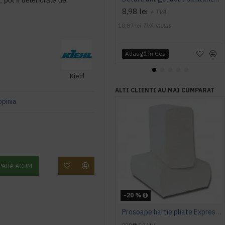
d, pot fi deteriorate de
8,98 lei
+ TVA
10,87 lei
TVA inclus
Adaugă în Coş
Kiehl
ALTI CLIENTI AU MAI CUMPARAT
opinia
PARA ACUM
-20 %
Prosoape hartie pliate Expres Z fold, 160 buc / pachet, 2 straturi, 21 x 23 cm, 12 pac / bax, AQAS