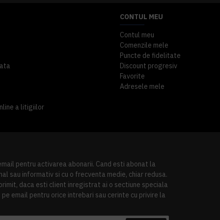
CONTUL MEU
Contul meu
Comenzile mele
Puncte de fidelitate
ata
Discount progresiv
Favorite
Adresele mele
ine a litigiilor
 email pentru activarea abonarii. Cand esti abonat la
al sau informativ si cu o frecventa medie, chiar redusa.
imit, daca esti client inregistrat ai o sectiune speciala
pe email pentru orice intrebari sau cerinte cu privire la