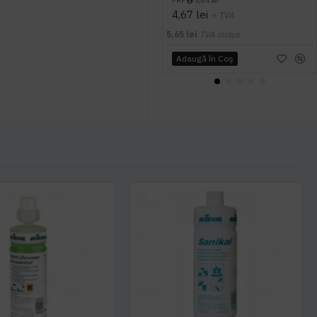
PRP
5,84 lei
4,67 lei
+ TVA
5,65 lei
TVA inclus
Adaugă în Coş