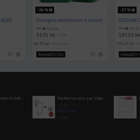
-26 %
-17 %
L AQAS
Detergent dezinfectant si detartrant, Konga Hard, 5L -Aviz biocid
PRP
72,24 lei
PRP
176,50 
53,51 lei
147,25 le
+ TVA
64,75 lei
TVA inclus
178,17 lei
TV
Adaugă în Coş
Adaugă în
Pachet 100 seturi hoteliere, set dentar, set barbierit, casca de dus, pila unghii, set cusut
Pachet Uscator par Valera Action Super Plus + GRATUIT Sampon si gel de dus Tork
i
PRP
377,99 lei
300,72 lei
+ TVA
A inclus
363,87 lei
TVA inclus