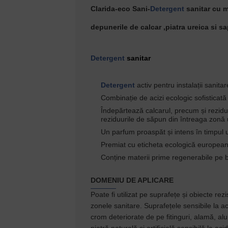
Clarida-eco Sani-
Detergent
sanitar cu m
depunerile de calcar ,piatra ureica si s
Detergent
sanitar
Detergent
activ pentru instalații sanitar
Combinație de acizi ecologic sofisticată
Îndepărtează calcarul, precum și rezidu
reziduurile de săpun din întreaga zon
Un parfum proaspăt și intens în timpul ut
Premiat cu eticheta ecologică europea
Conține materii prime regenerabile pe 
DOMENIU DE APLICARE
Poate fi utilizat pe suprafețe și obiecte rezi
zonele sanitare. Suprafețele sensibile la aci
crom deteriorate de pe fitinguri, alamă, al