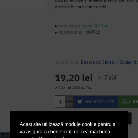
piatră naturală și artificială sensibilă la aci
produsele care conțin acid.
În Stoc
DISPONIBILITATE:
j403701
COD PRODUS:
Bazată pe 0 note.
-
Spune-ţi 
19,20 lei
+ TVA
23,23 lei
TVA inclus
ADAUGĂ ÎN COŞ
CUM
INTREABA DESPRE ACEST PRODUS
Acest site utilizează module cookie pentru a
vă asigura că beneficiați de cea mai bună
e de calcar
piatra ureica si sapun
1L
Kieh