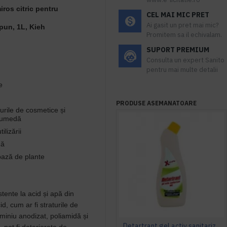
iros citric pentru
CEL MAI MIC PRET
Ai gasit un pret mai mic?
apun, 1L, Kieh
Promitem sa il echivalam.
SUPORT PREMIUM
Consulta un expert Sanito
pentru mai multe detalii
e
PRODUSE ASEMANATOARE
urile de cosmetice și
ă umedă
ilizării
nă
bază de plante
stente la acid și apă din
d, cum ar fi straturile de
uminiu anodizat, poliamidă și
Detartrant gel activ sanitarizant 750ml AQAS