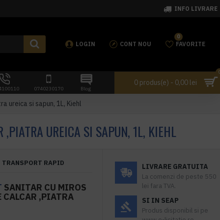
INFO LIVRARE
0
LOGIN
CONT NOU
FAVORITE
0 produs(e) - 0,00 lei
4100110
0740230170
Blog
a ureica si sapun, 1L, Kiehl
PIATRA UREICA SI SAPUN, 1L, KIEHL
TRANSPORT RAPID
LIVRARE GRATUITA
La comenzi de peste 550
T
SANITAR CU MIROS
lei fara TVA.
E CALCAR ,PIATRA
SI IN SEAP
Produs disponibil si pe
www.e-licitatie.ro