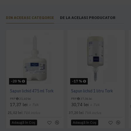
DIN ACEEASI CATEGORIE
DE LA ACELASI PRODUCATOR
-20 %
-17 %
Sapun lichid 475 ml Tork
Sapun lichid 1 litru Tork
PRP
21,60 lei
PRP
37,06 lei
17,37 lei
30,74 lei
+ TVA
+ TVA
21,02 lei
TVA inclus
37,20 lei
TVA inclus
Adaugă în Coş
Adaugă în Coş