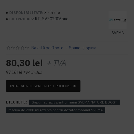
3 - 5 zile
DISPONIBILITATE:
RT_SV302006buc
COD PRODUS:
SVEMA
Bazată pe 0 note.
-
Spune-ţi opinia
80,30 lei
+ TVA
97,16 lei
TVA inclus
INTREABA DESPRE ACEST PRODUS
ETICHETE:
Sapun abraziv pentru maini SVEMA NATURE BOOST
rezerva de 2000 ml rezerva pentru dozator manual SVEMA