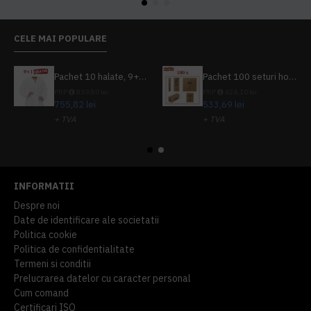
CELE MAI POPULARE
Pachet 10 halate, 9+1 gratuit
Pachet 100 seturi hoteliere, set dentar, set barbierit, casca de dus, pila unghii, set cusut
PRP
839,80 lei
PRP
624,10 lei
755,82 lei
533,69 lei
+ TVA
+ TVA
914,54 lei
TVA inclus
645,76 lei
TVA inclus
INFORMATII
Despre noi
Date de identificare ale societatii
Politica cookie
Politica de confidentialitate
Termeni si conditii
Prelucrarea datelor cu caracter personal
Cum comand
Certificari ISO