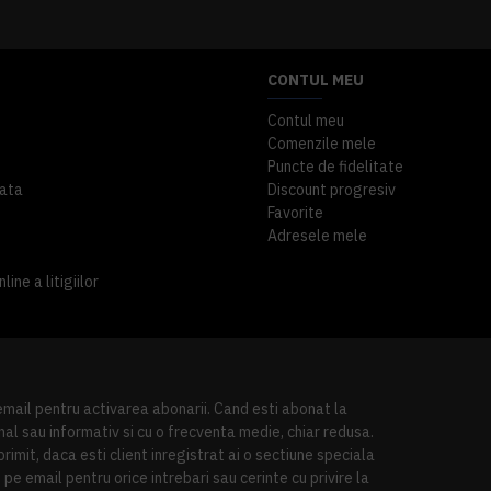
CONTUL MEU
Contul meu
Comenzile mele
Puncte de fidelitate
ata
Discount progresiv
Favorite
Adresele mele
ine a litigiilor
 email pentru activarea abonarii. Cand esti abonat la
al sau informativ si cu o frecventa medie, chiar redusa.
imit, daca esti client inregistrat ai o sectiune speciala
pe email pentru orice intrebari sau cerinte cu privire la