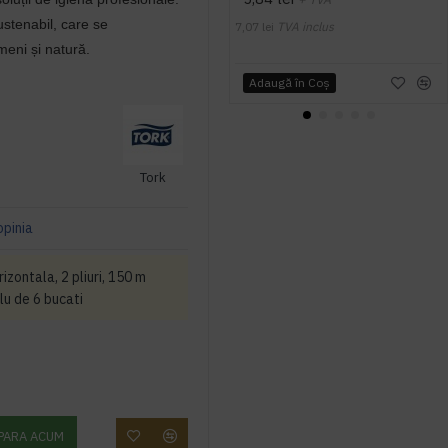
stenabil, care se
7,07 lei
TVA inclus
eni și natură.
Adaugă în Coş
Tork
opinia
zontala, 2 pliuri, 150 m
lu de 6 bucati
PARA ACUM