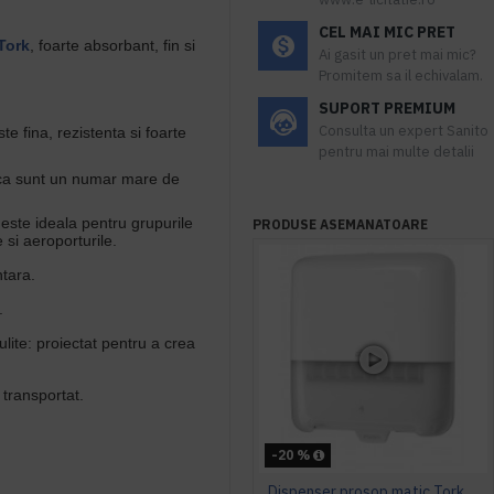
CEL MAI MIC PRET
Tork
, foarte absorbant, fin si
Ai gasit un pret mai mic?
Promitem sa il echivalam.
SUPORT PREMIUM
Consulta un expert Sanito
e fina, rezistenta si foarte
pentru mai multe detalii
 ca sunt un numar mare de
 este ideala pentru grupurile
PRODUSE ASEMANATOARE
e si aeroporturile.
ntara.
.
lite: proiectat pentru a crea
 transportat.
-20 %
Dispenser prosop matic Tork