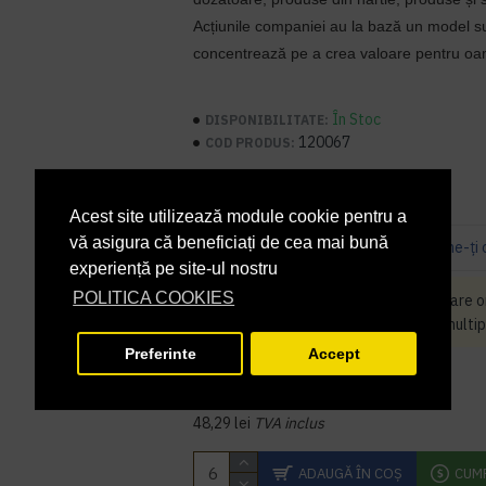
Acțiunile companiei au la bază un model su
concentrează pe a crea valoare pentru oam
În Stoc
DISPONIBILITATE:
120067
COD PRODUS:
Acest site utilizează module cookie pentru a
vă asigura că beneficiați de cea mai bună
Bazată pe 0 note.
-
Spune-ţi 
experiență pe site-ul nostru
POLITICA COOKIES
Produsul Prosop matic alb derulare ori
Tork nu poate fi cumparat decat in multip
Preferinte
Accept
39,91 lei
+ TVA
48,29 lei
TVA inclus
ADAUGĂ ÎN COŞ
CUM