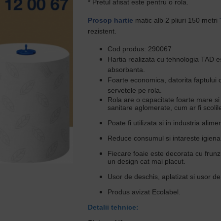
* Pretul afisat este pentru o rola.
Prosop hartie
matic alb 2 pliuri 150 metri
rezistent.
Cod produs: 290067
Hartia realizata cu tehnologia TAD est
absorbanta.
Foarte economica, datorita faptului
servetele pe rola.
Rola are o capacitate foarte mare si
sanitare aglomerate, cum ar fi scolil
Poate fi utilizata si in industria alime
Reduce consumul si intareste igiena
Fiecare foaie este decorata cu frunzu
un design cat mai placut.
Usor de deschis, aplatizat si usor de
Produs avizat Ecolabel.
Detalii tehnice: