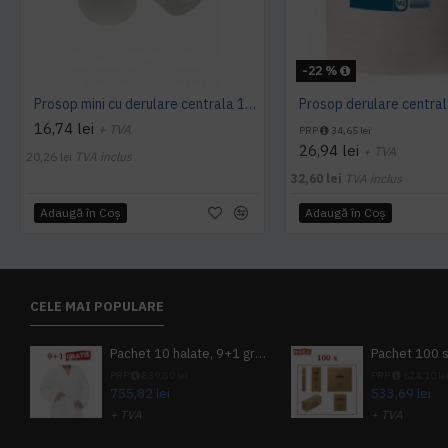
-22 %
Prosop mini cu derulare centrala 1 pliu, 120 m Tork
16,74 lei
+ TVA
PRP
34,65 lei
26,94 lei
+ TVA
20,26 lei
TVA inclus
32,60 lei
TVA inclus
Adaugă în Coş
Adaugă în Coş
CELE MAI POPULARE
Pachet 10 halate, 9+1 gratuit
PRP
839,80 lei
PRP
624,10 le
755,82 lei
533,69 lei
+ TVA
+ TVA
914,54 lei
TVA inclus
645,76 lei
TV