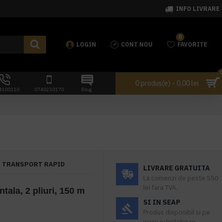
INFO LIVRARE
0
LOGIN
CONT NOU
FAVORITE
0 produs(e) - 0,00 lei
4100110
0740230170
Blog
TRANSPORT RAPID
LIVRARE GRATUITA
La comenzi de peste 550
lei fara TVA.
tala, 2 pliuri, 150 m
SI IN SEAP
Produs disponibil si pe
www.e-licitatie.ro