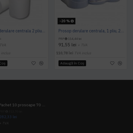
-20 %
Prosop cu derulare centrala 2 pliuri 100 m, portionata, alb, celuloza 100%, AQAS
Prosop derulare centrala, 1 pliu, 200 m Wypall L10
i
PRP
114,44 lei
91,55 lei
 TVA
+ TVA
 inclus
110,78 lei
TVA inclus
 Coş
Adaugă în Coş
Pachet 10 prosoape 70 x 140cm 9 + 1 gratuit
PRP
313,70 lei
282,33 lei
+ TVA
341,62 lei
TVA inclus