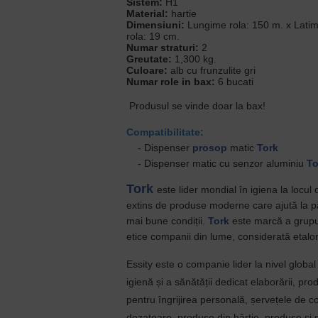
Sistem:
H1
Material:
hartie
Dimensiuni:
Lungime rola: 150 m. x Latim
rola: 19 cm.
Numar straturi:
2
Greutate:
1,300 kg.
Culoare:
alb cu frunzulite gri
Numar role in bax:
6 bucati
Produsul se vinde doar la bax!
Compatibilitate:
- Dispenser
prosop
matic
Tork
- Dispenser matic cu senzor aluminiu
To
Tork
este lider mondial în igiena la locul
extins de produse moderne care ajută la pă
mai bune condiții.
Tork
este marcă a grupul
etice companii din lume, considerată etalon
Essity este o companie lider la nivel globa
igienă și a sănătății dedicat elaborării, pro
pentru îngrijirea personală, șervețele de 
dozatoare, produse din hârtie, produse și s