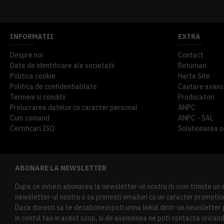
INFORMATII
EXTRA
Despre noi
Contact
Date de identificare ale societatii
Returnari
Politica cookie
Harta Site
Politica de confidentialitate
Cautare avans
Termeni si conditii
Producatori
Prelucrarea datelor cu caracter personal
ANPC
Cum comand
ANPC - SAL
Certificari ISO
Solutionarea onl
ABONARE LA NEWSLETTER
Dupa ce initiezi abonarea la newsletter-ul nostru iti vom trimite un
newsletter-ul nostru o sa primesti emailuri cu un caracter promotion
Daca doresti sa te dezabonezi poti urma linkul dintr-un newsletter pr
in contul tau in acest scop, si de asemenea ne poti contacta oricand 