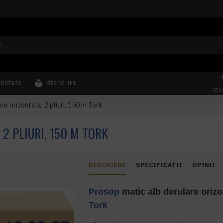
delitate
Brand-uri
031
e orizontala, 2 pliuri, 150 m Tork
2 PLIURI, 150 M TORK
DESCRIERE
SPECIFICATII
OPINII
Prosop
matic alb derulare orizon
Tork