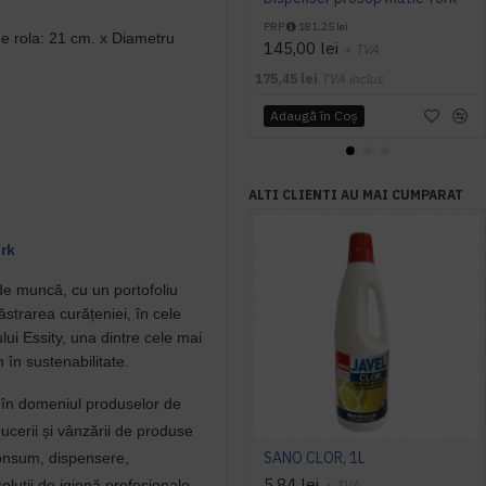
PRP
181,25 lei
e rola: 21 cm. x Diametru
145,00 lei
+ TVA
175,45 lei
TVA inclus
Adaugă în Coş
ALTI CLIENTI AU MAI CUMPARAT
rk
 de muncă, cu un portofoliu
strarea curățeniei, în cele
ui Essity, una dintre cele mai
 în sustenabilitate.
l în domeniul produselor de
ducerii și vânzării de produse
SANO CLOR, 1L
consum, dispensere,
5,84 lei
oluții de igienă profesionale.
+ TVA