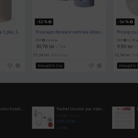
-12 %
-16 %
Prosop derulare centrala 1 pliu, 300 m Tork
Prosoape derulare centrala albastru 2 pliuri 150 m Tork, portionate
PRP
35,14 lei
PRP
11,78 le
30,78 lei
9,90 lei
+ TVA
+
37,24 lei
TVA inclus
11,98 lei
TVA
Adaugă în Coş
Adaugă în
Pachet 100 seturi hoteliere, set dentar, set barbierit, casca de dus, pila unghii, set cusut
Pachet Uscator par Valera Action Super Plus + GRATUIT Sampon si gel de dus Tork
i
PRP
377,99 lei
300,72 lei
+ TVA
A inclus
363,87 lei
TVA inclus