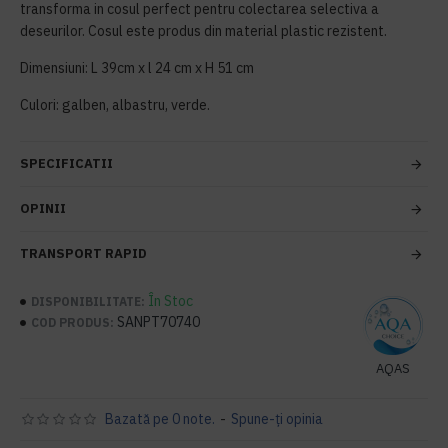
transforma in cosul perfect pentru colectarea selectiva a
deseurilor. Cosul este produs din material plastic rezistent.
Dimensiuni: L 39cm x l 24 cm x H 51 cm
Culori: galben, albastru, verde.
SPECIFICATII
OPINII
TRANSPORT RAPID
În Stoc
DISPONIBILITATE:
SANPT70740
COD PRODUS:
AQAS
Bazată pe 0 note.
-
Spune-ţi opinia