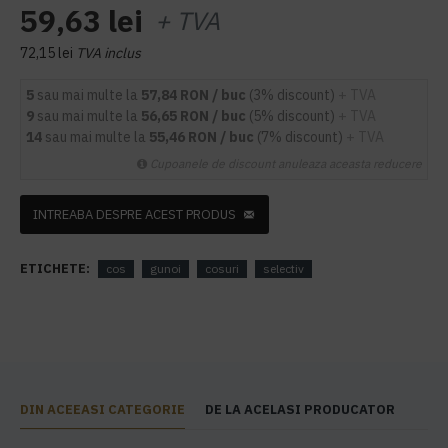
59,63 lei
+ TVA
72,15 lei
TVA inclus
5
sau mai multe la
57,84 RON / buc
(3% discount)
+ TVA
9
sau mai multe la
56,65 RON / buc
(5% discount)
+ TVA
14
sau mai multe la
55,46 RON / buc
(7% discount)
+ TVA
Cupoanele de discount anuleaza aceasta reducere
INTREABA DESPRE ACEST PRODUS
ETICHETE:
cos
gunoi
cosuri
selectiv
DIN ACEEASI CATEGORIE
DE LA ACELASI PRODUCATOR