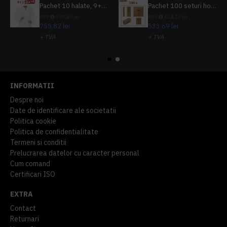
Pachet 10 halate, 9+1 gratuit
Pachet 100 seturi hoteliere, set dentar, set barbierit, casca de dus, pila unghii, set cusut
PRP
839,80 lei
PRP
624,10 lei
755,82 lei
533,69 lei
+ TVA
+ TVA
914,54 lei
TVA inclus
645,76 lei
TVA inclus
INFORMATII
Despre noi
Date de identificare ale societatii
Politica cookie
Politica de confidentialitate
Termeni si conditii
Prelucrarea datelor cu caracter personal
Cum comand
Certificari ISO
EXTRA
Contact
Returnari