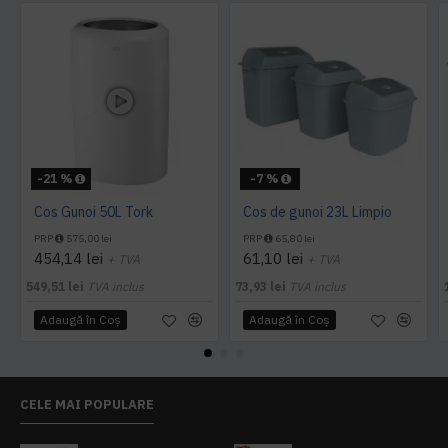
-21 %
-7 %
Cos Gunoi 50L Tork
Cos de gunoi 23L Limpio
PRP
575,00 lei
PRP
65,80 lei
454,14 lei
61,10 lei
+ TVA
+ TVA
549,51 lei
TVA inclus
73,93 lei
TVA inclus
Adaugă în Coş
Adaugă în Coş
CELE MAI POPULARE