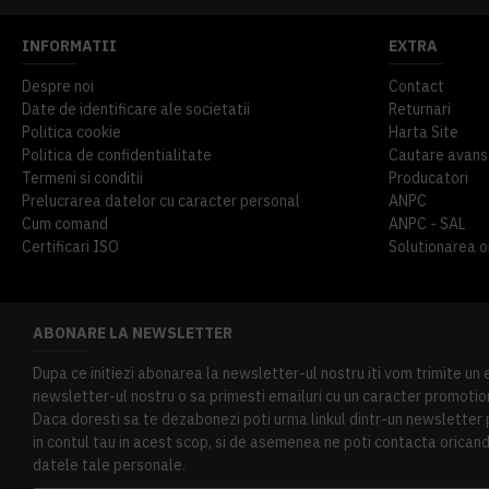
INFORMATII
EXTRA
Despre noi
Contact
Date de identificare ale societatii
Returnari
Politica cookie
Harta Site
Politica de confidentialitate
Cautare avans
Termeni si conditii
Producatori
Prelucrarea datelor cu caracter personal
ANPC
Cum comand
ANPC - SAL
Certificari ISO
Solutionarea onl
ABONARE LA NEWSLETTER
Dupa ce initiezi abonarea la newsletter-ul nostru iti vom trimite un
newsletter-ul nostru o sa primesti emailuri cu un caracter promotion
Daca doresti sa te dezabonezi poti urma linkul dintr-un newsletter pr
in contul tau in acest scop, si de asemenea ne poti contacta oricand 
datele tale personale.