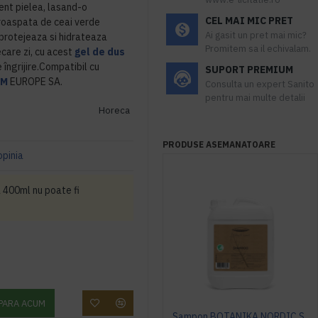
ient pielea, lasand-o
CEL MAI MIC PRET
roaspata de ceai verde
Ai gasit un pret mai mic?
 protejeaza si hidrateaza
Promitem sa il echivalam.
ecare zi, cu acest
gel de dus
ngrijire.Compatibil cu
SUPORT PREMIUM
HM
EUROPE SA.
Consulta un expert Sanito
pentru mai multe detalii
Horeca
PRODUSE ASEMANATOARE
opinia
 400ml nu poate fi
PARA ACUM
Sampon BOTANIKA NORDIC SWAN 5L -ECOLABEL -Nordic Argan