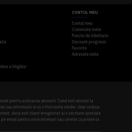
CONTUL MEU
Contul meu
Comenzile mele
Puncte de fidelitate
ata
Discount progresiv
Favorite
Adresele mele
ine a litigiilor
 email pentru activarea abonarii. Cand esti abonat la
al sau informativ si cu o frecventa medie, chiar redusa.
imit, daca esti client inregistrat ai o sectiune speciala
pe email pentru orice intrebari sau cerinte cu privire la