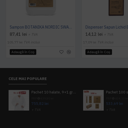
Sampon BOTANIKA NORDIC SWAN 5L -ECOLABEL -Nordic Argan
87,41 lei
14,12 lei
+ TVA
+ TVA
105,77 lei
TVA inclus
17,09 lei
TVA inclus
Adaugă în Coş
Adaugă în Coş
CELE MAI POPULARE
Pachet 10 halate, 9+1 gratuit
PRP
839,80 lei
PRP
624,10 le
755,82 lei
533,69 lei
+ TVA
+ TVA
914,54 lei
TVA inclus
645,76 lei
TV