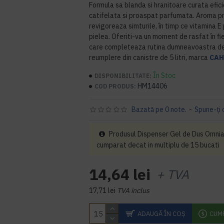
Formula sa blanda si hranitoare curata efic
catifelata si proaspat parfumata. Aroma p
revigoreaza simturile, în timp ce vitamina E
pielea. Oferiti-va un moment de rasfat în fi
care completeaza rutina dumneavoastra de î
reumplere din canistre de 5 litri, marca
CA
În Stoc
DISPONIBILITATE:
HM14406
COD PRODUS:
Bazată pe 0 note.
-
Spune-ţi 
Produsul Dispenser Gel de Dus Omnia
cumparat decat in multiplu de 15 bucati
14,64 lei
+ TVA
17,71 lei
TVA inclus
ADAUGĂ ÎN COŞ
CUM