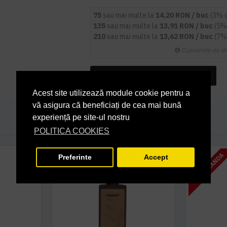
75
sau mai multe la
14,20 RON / buc
(3% 
135
sau mai multe la
13,91 RON / buc
(5%
210
sau mai multe la
13,62 RON / buc
(7%
Cupoanele de di
INTREABA DESPRE ACEST PRODUS
Acest site utilizează module cookie pentru a
vă asigura că beneficiați de cea mai bună
experiență pe site-ul nostru
POLITICA COOKIES
LA COMANDA
Preferinte
Accept