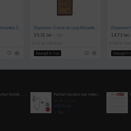
Dispenser Sapun Lichid Botanika 300ml
Dispenser Crema de corp Botanika 300ml
Dispenser 
19,31 lei
14,73 lei
+ TVA
23,37 lei
TVA inclus
17,82 lei
TVA 
Adaugă în Coş
Adaugă în
Pachet 100 seturi hoteliere, set dentar, set barbierit, casca de dus, pila unghii, set cusut
Pachet Uscator par Valera Action Super Plus + GRATUIT Sampon si gel de dus Tork
i
PRP
377,99 lei
300,72 lei
+ TVA
A inclus
363,87 lei
TVA inclus