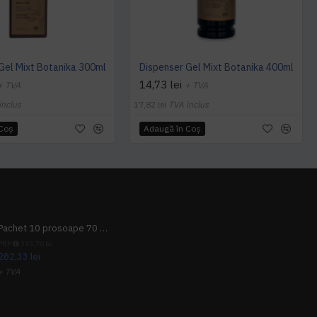
Gel Mixt Botanika 300ml
Dispenser Gel Mixt Botanika 400ml
14,73 lei
+ TVA
+ TVA
inclus
17,82 lei
TVA inclus
 Coş
Adaugă în Coş
Pachet 10 prosoape 70 x 140cm 9 + 1 gratuit
PRP
313,70 lei
282,33 lei
+ TVA
341,62 lei
TVA inclus