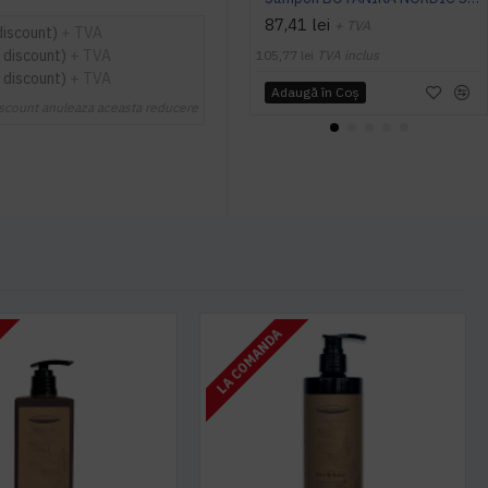
87,41 lei
+ TVA
discount)
+ TVA
 discount)
+ TVA
105,77 lei
TVA inclus
 discount)
+ TVA
Adaugă în Coş
scount anuleaza aceasta reducere
LA COMANDA