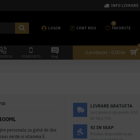
INFO LIVRARE
0
LOGIN
CONT NOU
FAVORITE
0 produs(e) - 0,00 lei
4100110
0740230170
Blog
PID
LIVRARE GRATUITA
La comenzi de peste 550
400ML
lei fara TVA.
SI IN SEAP
jire personala cu gelul de dus
Produs disponibil si pe
eai verde si vitamina E.
www.e-licitatie.ro