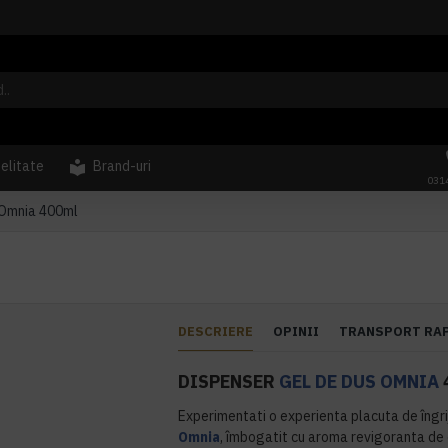
delitate
Brand-uri
031
 Omnia 400ml
DESCRIERE
OPINII
TRANSPORT RA
DISPENSER
GEL DE DUS
OMNIA
Experimentati o experienta placuta de îngri
Omnia
, îmbogatit cu aroma revigoranta de c