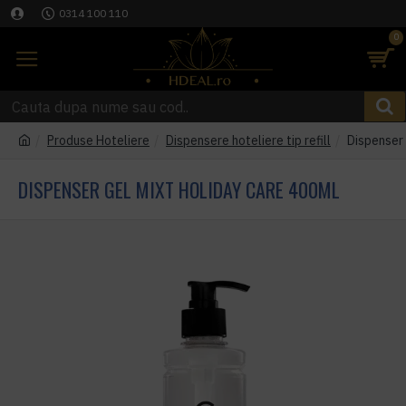
0314 100 110
0
Produse Hoteliere
Dispensere hoteliere tip refill
Dispenser
DISPENSER GEL MIXT HOLIDAY CARE 400ML