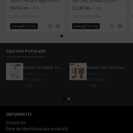
Suport Metalic Negru Inox 250ml - Botanika
Gel Corp Si Maini 250 Ml - Botanika Lavanda
58,94 lei
11,08 lei
+ TVA
+ TVA
71,32 lei
TVA inclus
13,41 lei
TVA inclus
Adaugă în Coş
Adaugă în Coş
CELE MAI POPULARE
Pachet 10 halate, 9+1 gratuit
Pachet 100 seturi hoteliere, set dentar, set barbierit, casca de dus, pila unghii, set cusut
PRP
839,80 lei
PRP
624,10 lei
755,82 lei
533,69 lei
+ TVA
+ TVA
914,54 lei
TVA inclus
645,76 lei
TVA inclus
INFORMATII
Despre noi
Date de identificare ale societatii