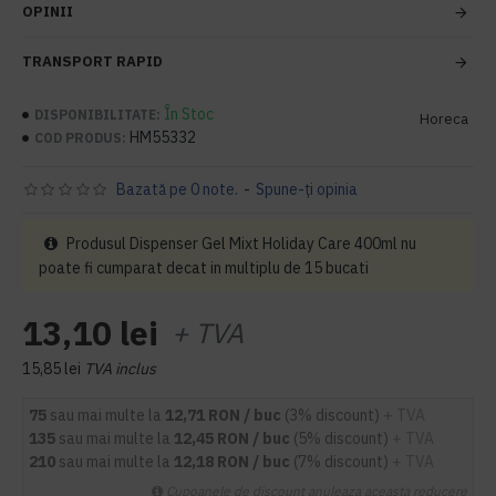
OPINII
TRANSPORT RAPID
În Stoc
DISPONIBILITATE:
Horeca
HM55332
COD PRODUS:
Bazată pe 0 note.
-
Spune-ţi opinia
Produsul Dispenser Gel Mixt Holiday Care 400ml nu
poate fi cumparat decat in multiplu de 15 bucati
13,10 lei
+ TVA
15,85 lei
TVA inclus
75
sau mai multe la
12,71 RON / buc
(3% discount)
+ TVA
135
sau mai multe la
12,45 RON / buc
(5% discount)
+ TVA
210
sau mai multe la
12,18 RON / buc
(7% discount)
+ TVA
Cupoanele de discount anuleaza aceasta reducere