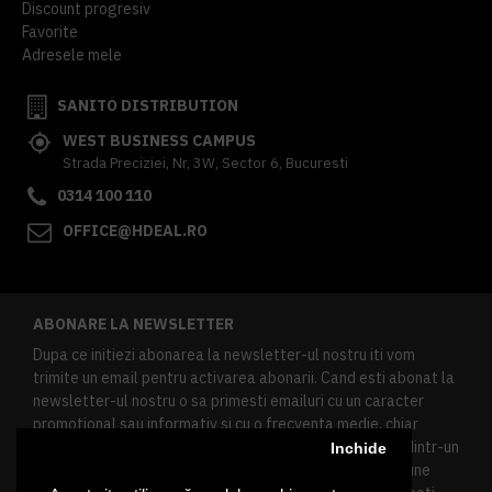
Discount progresiv
Favorite
Adresele mele
SANITO DISTRIBUTION
WEST BUSINESS CAMPUS
Strada Preciziei, Nr, 3W, Sector 6, Bucuresti
0314 100 110
OFFICE@HDEAL.RO
ABONARE LA NEWSLETTER
Dupa ce initiezi abonarea la newsletter-ul nostru iti vom
trimite un email pentru activarea abonarii. Cand esti abonat la
newsletter-ul nostru o sa primesti emailuri cu un caracter
promotional sau informativ si cu o frecventa medie, chiar
redusa. Daca doresti sa te dezabonezi poti urma linkul dintr-un
Inchide
newsletter primit, daca esti client inregistrat ai o sectiune