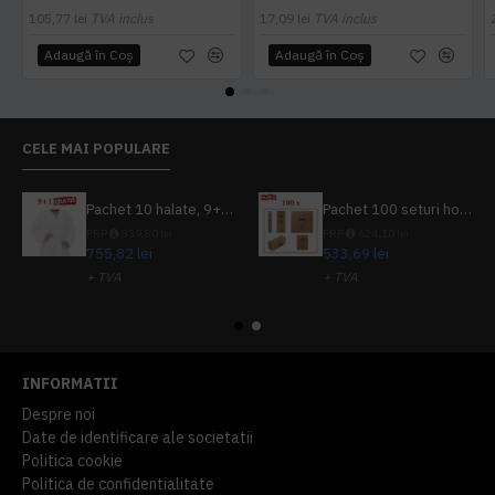
105,77 lei
TVA inclus
17,09 lei
TVA inclus
Adaugă în Coş
Adaugă în Coş
CELE MAI POPULARE
Pachet 10 halate, 9+1 gratuit
Pachet 100 seturi hoteliere, set dentar, set barbierit, casca de dus, pila unghii, set cusut
PRP
839,80 lei
PRP
624,10 lei
755,82 lei
533,69 lei
+ TVA
+ TVA
914,54 lei
TVA inclus
645,76 lei
TVA inclus
INFORMATII
Despre noi
Date de identificare ale societatii
Politica cookie
Politica de confidentialitate