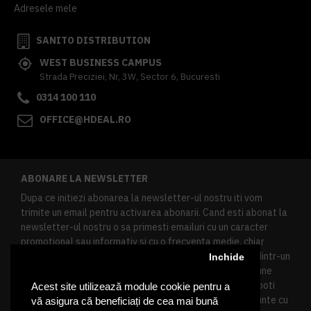
Adresele mele
SANITO DISTRIBUTION
WEST BUSINESS CAMPUS
Strada Preciziei, Nr, 3W, Sector 6, Bucuresti
0314 100 110
OFFICE@HDEAL.RO
ABONARE LA NEWSLETTER
Dupa ce initiezi abonarea la newsletter-ul nostru iti vom
trimite un email pentru activarea abonarii. Cand esti abonat la
newsletter-ul nostru o sa primesti emailuri cu un caracter
promotional sau informativ si cu o frecventa medie, chiar
redusa. Daca doresti sa te dezabonezi poti urma linkul dintr-un
Inchide
newsletter primit, daca esti client inregistrat ai o sectiune
speciala in contul tau in acest scop, si de asemenea ne poti
Acest site utilizează module cookie pentru a
contacta oricand pe email pentru orice intrebari sau cerinte cu
vă asigura că beneficiați de cea mai bună