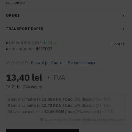
economica.
OPINII
TRANSPORT RAPID
În Stoc
DISPONIBILITATE:
Horeca
HM30007
COD PRODUS:
Bazată pe 0 note.
-
Spune-ţi opinia
13,40 lei
+ TVA
16,21 lei
TVA inclus
5
sau mai multe la
13,00 RON / buc
(3% discount)
+ TVA
9
sau mai multe la
12,73 RON / buc
(5% discount)
+ TVA
14
sau mai multe la
12,46 RON / buc
(7% discount)
+ TVA
Cupoanele de discount anuleaza aceasta reducere