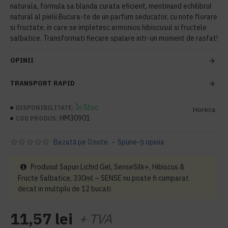
naturala, formula sa blanda curata eficient, mentinand echilibrul
natural al pielii.Bucura-te de un parfum seducator, cu note florare
si fructate, in care se impletesc armonios hibiscusul si fructele
salbatice. Transformati fiecare spalare intr-un moment de rasfat!
OPINII
TRANSPORT RAPID
În Stoc
DISPONIBILITATE:
Horeca
HM30901
COD PRODUS:
Bazată pe 0 note.
-
Spune-ţi opinia
Produsul Sapun Lichid Gel, SenseSilk+, Hibiscus &
Fructe Salbatice, 330ml – SENSE nu poate fi cumparat
decat in multiplu de 12 bucati
11,57 lei
+ TVA