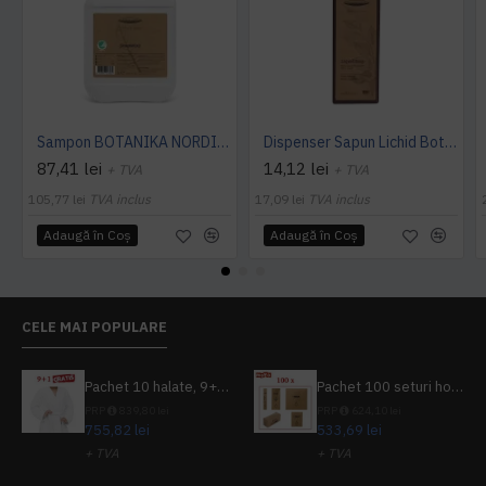
Sampon BOTANIKA NORDIC SWAN 5L -ECOLABEL -Nordic Argan
Dispenser Sapun Lichid Botanika 300ml
87,41 lei
14,12 lei
+ TVA
+ TVA
105,77 lei
TVA inclus
17,09 lei
TVA inclus
Adaugă în Coş
Adaugă în Coş
CELE MAI POPULARE
Pachet 10 halate, 9+1 gratuit
Pachet 100 seturi hoteliere, set dentar, set barbierit, casca de dus, pila unghii, set cusut
PRP
839,80 lei
PRP
624,10 lei
755,82 lei
533,69 lei
+ TVA
+ TVA
914,54 lei
TVA inclus
645,76 lei
TVA inclus