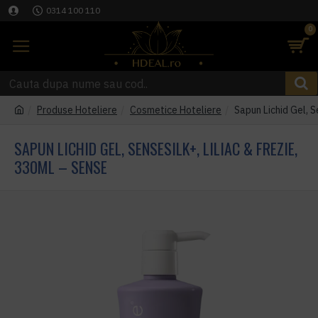
0314 100 110
0
Produse Hoteliere
Cosmetice Hoteliere
Sapun Lichid Gel, S
SAPUN LICHID GEL, SENSESILK+, LILIAC & FREZIE,
330ML – SENSE