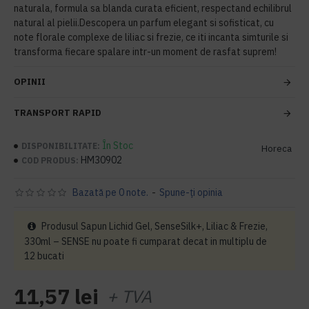
naturala, formula sa blanda curata eficient, respectand echilibrul
natural al pielii.Descopera un parfum elegant si sofisticat, cu
note florale complexe de liliac si frezie, ce iti incanta simturile si
transforma fiecare spalare intr-un moment de rasfat suprem!
OPINII
TRANSPORT RAPID
În Stoc
DISPONIBILITATE:
Horeca
HM30902
COD PRODUS:
Bazată pe 0 note.
-
Spune-ţi opinia
Produsul Sapun Lichid Gel, SenseSilk+, Liliac & Frezie,
330ml – SENSE nu poate fi cumparat decat in multiplu de
12 bucati
11,57 lei
+ TVA