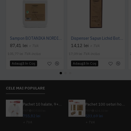
Sampon BOTANIKA NORDIC SWAN 5L -ECOLABEL -Nordic Argan
Dispenser Sapun Lichid Botanika 300ml
87,41 lei
14,12 lei
+ TVA
+ TVA
105,77 lei
TVA inclus
17,09 lei
TVA inclus
Adaugă în Coş
Adaugă în Coş
CELE MAI POPULARE
Pachet 10 halate, 9+1 gratuit
Pachet 100 seturi hoteliere, set dentar, set barbierit, casca de dus, pila unghii, set cusut
PRP
839,80 lei
PRP
624,10 lei
755,82 lei
533,69 lei
+ TVA
+ TVA
914,54 lei
TVA inclus
645,76 lei
TVA inclus