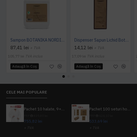
Sampon BOTANIKA NORDIC SWAN 5L -ECOLABEL -Nordic Argan
Dispenser Sapun Lichid Botanika 300ml
87,41 lei
14,12 lei
+ TVA
+ TVA
105,77 lei
TVA inclus
17,09 lei
TVA inclus
Adaugă în Coş
Adaugă în Coş
CELE MAI POPULARE
Pachet 10 halate, 9+1 gratuit
Pachet 100 seturi hoteliere, set dentar, set barbierit, casca de dus, pila unghii, set cusut
PRP
839,80 lei
PRP
624,10 lei
755,82 lei
533,69 lei
+ TVA
+ TVA
914,54 lei
TVA inclus
645,76 lei
TVA inclus