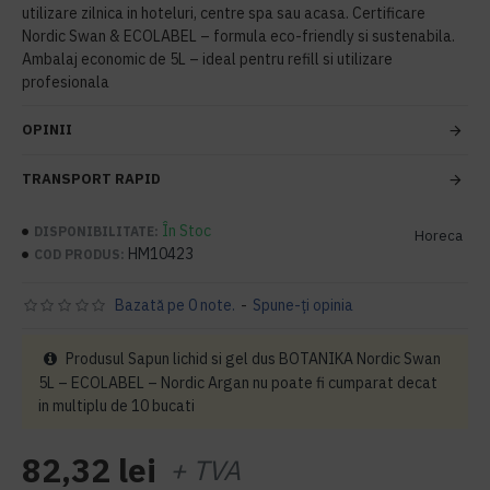
utilizare zilnica in hoteluri, centre spa sau acasa. Certificare
Nordic Swan & ECOLABEL – formula eco-friendly si sustenabila.
Ambalaj economic de 5L – ideal pentru refill si utilizare
profesionala
OPINII
TRANSPORT RAPID
În Stoc
DISPONIBILITATE:
Horeca
HM10423
COD PRODUS:
Bazată pe 0 note.
-
Spune-ţi opinia
Produsul Sapun lichid si gel dus BOTANIKA Nordic Swan
5L – ECOLABEL – Nordic Argan nu poate fi cumparat decat
in multiplu de 10 bucati
82,32 lei
+ TVA