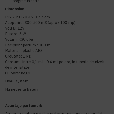
program in parte.
Dimensiuni:
L17.2 x H 20.4 x D 7.7 cm
Acoperire: 300-500 m3 (aprox 100 mp)
Voltaj: 12V
Putere: 6 W
Volum: <30 dba
Recipient parfum : 300 ml
Material : plastic ABS
Greutate: 1 kg
Consum : intre 0,1 ml - 0,4 ml pe ora, in functie de nivelul
de intensitate
Culoare: negru
HVAC system
Nu necesita baterii
Avantaje parfumuri:
Aromele sunt raspandite uniform, acoperind o suprafata