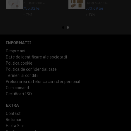
PRP
839,80 lei
PRP
624,10 lei
755,82 lei
533,69 lei
+ TVA
+ TVA
914,54 lei
TVA inclus
645,76 lei
TVA inclus
INFORMATII
Despre noi
Date de identificare ale societatii
Politica cookie
Politica de confidentialitate
Termeni si conditii
Prelucrarea datelor cu caracter personal
Cum comand
Certificari ISO
EXTRA
Contact
Returnari
Harta Site