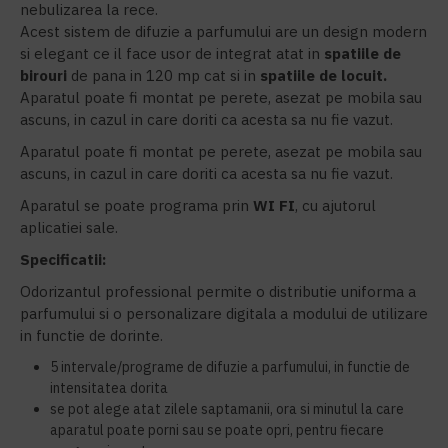
nebulizarea la rece.
Acest sistem de difuzie a parfumului are un design modern
si elegant ce il face usor de integrat atat in
spatiile de
birouri
de pana in 120 mp cat si in
spatiile de locuit.
Aparatul poate fi montat pe perete, asezat pe mobila sau
ascuns, in cazul in care doriti ca acesta sa nu fie vazut.
Aparatul poate fi montat pe perete, asezat pe mobila sau
ascuns, in cazul in care doriti ca acesta sa nu fie vazut.
Aparatul se poate programa prin
WI FI
, cu ajutorul
aplicatiei sale.
Specificatii:
Odorizantul professional permite o distributie uniforma a
parfumului si o personalizare digitala a modului de utilizare
in functie de dorinte.
5 intervale/programe de difuzie a parfumului, in functie de
intensitatea dorita
se pot alege atat zilele saptamanii, ora si minutul la care
aparatul poate porni sau se poate opri, pentru fiecare