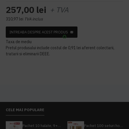
257,00 lei
+ TVA
310,97 lei
TVA inclus
INTREABA DESPRE ACEST PRODUS
Taxa de mediu
Pretul produsului include costul de 0,91 lei aferent colectarii,
tratarii si eliminarii DEEE.
CELE MAI POPULARE
Pachet 10 halate, 9+1 gratuit
Pachet 100 seturi hoteliere, set dentar, set barbierit, casca de dus, pila unghii, set cusut