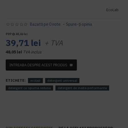
EcoLab
Bazată pe 0 note.
-
Spune-ţi opinia
PRP
48,46 lei
39,71 lei
+ TVA
48,05 lei
TVA inclus
INTREABA DESPRE ACEST PRODUS
ETICHETE:
ecolab
detergent universal
detergent cu spuma redusa
detergent de inalta performanta