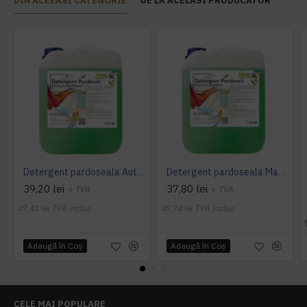
DIN ACEEASI CATEGORIE
DE LA ACELASI PRODUCATOR
Detergent pardoseala Automat premium AQAS
Detergent pardoseala Manual premium 5L Canistra AQAS
39,20 lei
37,80 lei
+ TVA
+ TVA
47,43 lei
TVA inclus
45,74 lei
TVA inclus
Adaugă în Coş
Adaugă în Coş
CELE MAI POPULARE