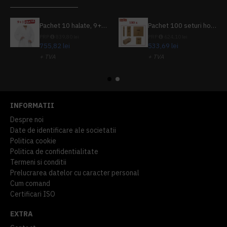
Pachet 10 halate, 9+1 gratuit
Pachet 100 seturi hoteliere, set dentar, set barbierit, casca de dus, pila unghii, set cusut
PRP
839,80 lei
PRP
624,10 lei
755,82 lei
533,69 lei
+ TVA
+ TVA
914,54 lei
TVA inclus
645,76 lei
TVA inclus
INFORMATII
Despre noi
Date de identificare ale societatii
Politica cookie
Politica de confidentialitate
Termeni si conditii
Prelucrarea datelor cu caracter personal
Cum comand
Certificari ISO
EXTRA