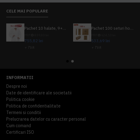
CELE MAI POPULARE
Pachet 10 halate, 9+1 gratuit
Pachet 100 seturi hoteliere, set dentar, set barbierit, casca de dus, pila unghii, set cusut
PRP
839,80 lei
PRP
624,10 lei
755,82 lei
533,69 lei
+ TVA
+ TVA
914,54 lei
TVA inclus
645,76 lei
TVA inclus
INFORMATII
Despre noi
Date de identificare ale societatii
Politica cookie
Politica de confidentialitate
Termeni si conditii
Prelucrarea datelor cu caracter personal
Cum comand
Certificari ISO