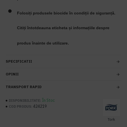
Folosiți produsele biocide în condiții de siguranță.
Citiți întotdeauna eticheta și informațiile despre
produs înainte de utilizare.
SPECIFICATII
OPINII
TRANSPORT RAPID
În Stoc
DISPONIBILITATE:
424219
COD PRODUS:
Tork