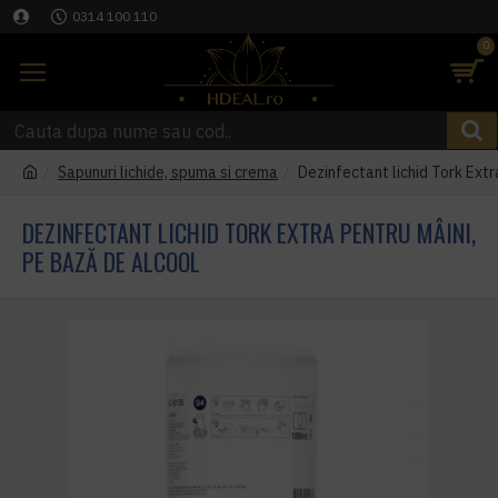
0314 100 110
0
Sapunuri lichide, spuma si crema
Dezinfectant lichid Tork Extr
DEZINFECTANT LICHID TORK EXTRA PENTRU MÂINI,
PE BAZĂ DE ALCOOL