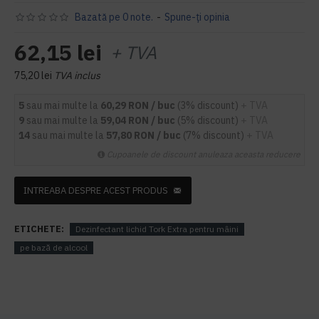
Bazată pe 0 note.
-
Spune-ţi opinia
62,15 lei
+ TVA
75,20 lei
TVA inclus
5
sau mai multe la
60,29 RON / buc
(3% discount)
+ TVA
9
sau mai multe la
59,04 RON / buc
(5% discount)
+ TVA
14
sau mai multe la
57,80 RON / buc
(7% discount)
+ TVA
Cupoanele de discount anuleaza aceasta reducere
INTREABA DESPRE ACEST PRODUS
ETICHETE:
Dezinfectant lichid Tork Extra pentru mâini
pe bază de alcool