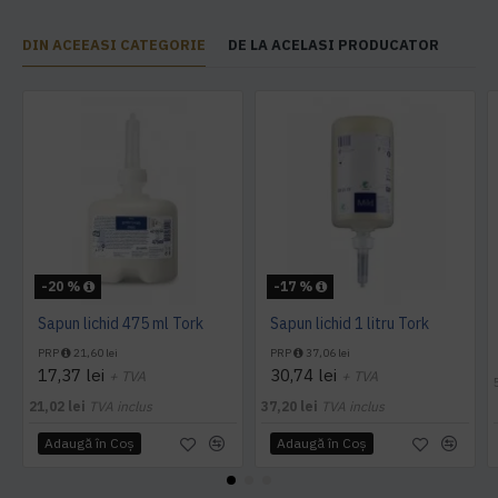
DIN ACEEASI CATEGORIE
DE LA ACELASI PRODUCATOR
-20 %
-17 %
Sapun lichid 475 ml Tork
Sapun lichid 1 litru Tork
PRP
21,60 lei
PRP
37,06 lei
17,37 lei
30,74 lei
+ TVA
+ TVA
21,02 lei
TVA inclus
37,20 lei
TVA inclus
Adaugă în Coş
Adaugă în Coş