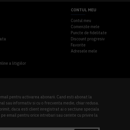
CONTUL MEU
Contul meu
Comenzile mele
Puncte de fidelitate
ata
Discount progresiv
Favorite
Adresele mele
ine a litigiilor
 email pentru activarea abonarii. Cand esti abonat la
al sau informativ si cu o frecventa medie, chiar redusa.
imit, daca esti client inregistrat ai o sectiune speciala
pe email pentru orice intrebari sau cerinte cu privire la