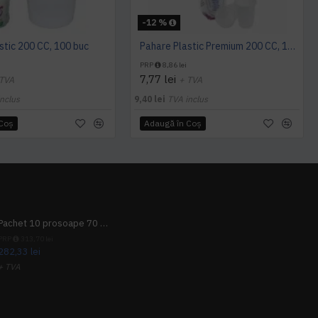
-12 %
stic 200 CC, 100 buc
Pahare Plastic Premium 200 CC, 100 buc/set
PRP
8,86 lei
7,77 lei
 TVA
+ TVA
nclus
9,40 lei
TVA inclus
 Coş
Adaugă în Coş
Pachet 10 prosoape 70 x 140cm 9 + 1 gratuit
PRP
313,70 lei
282,33 lei
+ TVA
341,62 lei
TVA inclus