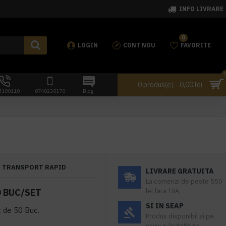
INFO LIVRARE
0
LOGIN
CONT NOU
FAVORITE
0 produs(e) - 0,00 lei
4100110
0740230170
Blog
TRANSPORT RAPID
LIVRARE GRATUITA
La comenzi de peste 550
0 BUC/SET
lei fara TVA.
SI IN SEAP
t de 50 Buc.
Produs disponibil si pe
www.e-licitatie.ro