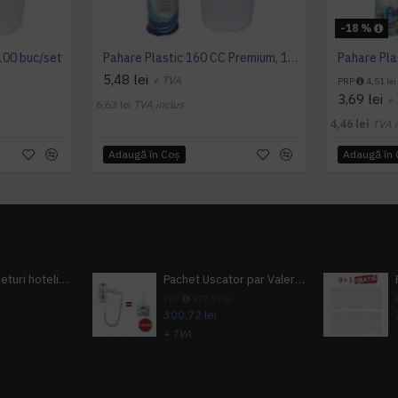
-18 %
100 buc/set
Pahare Plastic 160 CC Premium, 100 buc/set
Pahare Pla
5,48 lei
+ TVA
PRP
4,51 lei
3,69 lei
+
6,63 lei
TVA inclus
4,46 lei
TVA i
Adaugă în Coş
Adaugă în
Pachet 100 seturi hoteliere, set dentar, set barbierit, casca de dus, pila unghii, set cusut
Pachet Uscator par Valera Action Super Plus + GRATUIT Sampon si gel de dus Tork
i
PRP
377,99 lei
300,72 lei
+ TVA
A inclus
363,87 lei
TVA inclus