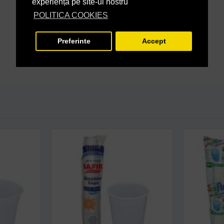
experiență pe site-ul nostru
POLITICA COOKIES
Preferinte
Accept