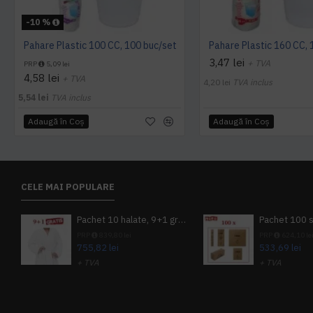
-10 %
Pahare Plastic 100 CC, 100 buc/set
Pahare Plastic 160 CC, 
3,47 lei
+ TVA
PRP
5,09 lei
4,58 lei
+ TVA
4,20 lei
TVA inclus
5,54 lei
TVA inclus
Adaugă în Coş
Adaugă în Coş
CELE MAI POPULARE
Pachet 10 halate, 9+1 gratuit
PRP
839,80 lei
PRP
624,10 le
755,82 lei
533,69 lei
+ TVA
+ TVA
914,54 lei
TVA inclus
645,76 lei
TV