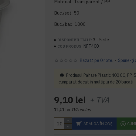
Material: Transparent / PP
Buc./set: 50
Buc./bax: 1000
3 - 5 zile
DISPONIBILITATE:
NPT400
COD PRODUS:
Bazată pe 0 note.
-
Spune-ţi 
Produsul Pahare Plastic 400 CC, PP, 5
cumparat decat in multiplu de 20 bucati
9,10 lei
+ TVA
11,01 lei
TVA inclus
ADAUGĂ ÎN COŞ
CUM