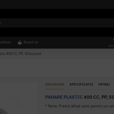
delitate
Brand-uri
031
tic 400 CC, PP, 50 buc/set
DESCRIERE
SPECIFICATII
OPINII
PAHARE PLASTIC
400 CC, PP, 5
* Nota: Pretul afisat este pentru un se