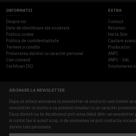
INFORMATII
EXTRA
Despre noi
Contact
Date de identificare ale societatii
Returnari
Politica cookie
Harta Site
Politica de confidentialitate
Cautare avans
Termeni si conditii
Producatori
Prelucrarea datelor cu caracter personal
ANPC
Cum comand
ANPC - SAL
Certificari ISO
Solutionarea onl
ABONARE LA NEWSLETTER
Dupa ce initiezi abonarea la newsletter-ul nostru iti vom trimite un
newsletter-ul nostru o sa primesti emailuri cu un caracter promotion
Daca doresti sa te dezabonezi poti urma linkul dintr-un newsletter pr
in contul tau in acest scop, si de asemenea ne poti contacta oricand 
datele tale personale.