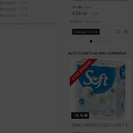
discount)
+ TVA
PRP
5,09 lei
discount)
+ TVA
4,58 lei
+ TVA
discount)
+ TVA
5,54 lei
TVA inclus
scount anuleaza aceasta reducere
Adaugă în Coş
ALTI CLIENTI AU MAI CUMPARAT
STOC EPUIZAT
-21 %
SANO PAPER (TOILET) SOFT SILK WHITE 2 straturi 32 role/bax