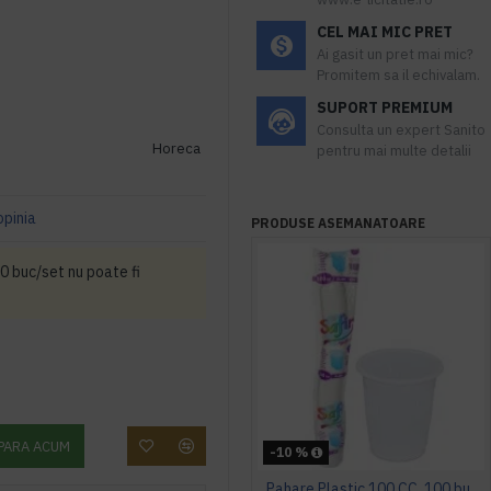
CEL MAI MIC PRET
Ai gasit un pret mai mic?
Promitem sa il echivalam.
SUPORT PREMIUM
Consulta un expert Sanito
Horeca
pentru mai multe detalii
opinia
PRODUSE ASEMANATOARE
0 buc/set nu poate fi
PARA ACUM
-10 %
Pahare Plastic 100 CC, 100 buc/set