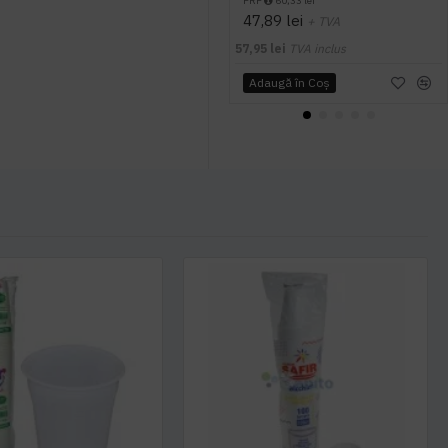
PRP
60,33 lei
47,89 lei
+ TVA
57,95 lei
TVA inclus
Adaugă în Coş