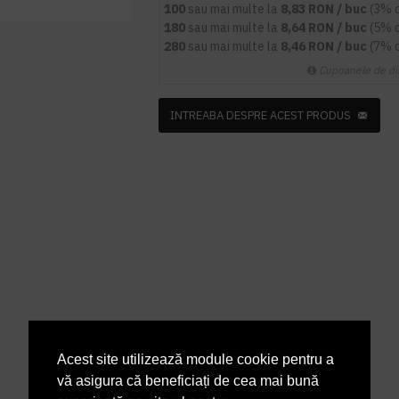
100
sau mai multe la
8,83 RON / buc
(3% 
180
sau mai multe la
8,64 RON / buc
(5% 
280
sau mai multe la
8,46 RON / buc
(7% 
Cupoanele de di
INTREABA DESPRE ACEST PRODUS
Acest site utilizează module cookie pentru a
vă asigura că beneficiați de cea mai bună