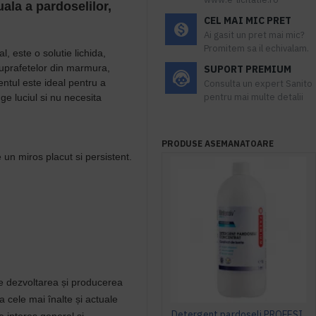
la a pardoselilor,
CEL MAI MIC PRET
Ai gasit un pret mai mic?
Promitem sa il echivalam.
, este o solutie lichida,
suprafetelor din marmura,
SUPORT PREMIUM
ntul este ideal pentru a
Consulta un expert Sanito
pentru mai multe detalii
ruge luciul si nu necesita
PRODUSE ASEMANATOARE
 un miros placut si persistent.
 dezvoltarea și producerea
a cele mai înalte și actuale
Detergent pardoseli PROFESIONAL concentrat, cu efect de luciu, 1 litru