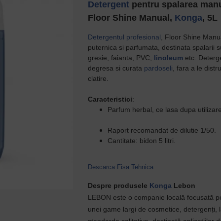
Detergent
pentru spalarea manua
Floor Shine Manual,
Konga
, 5L
Detergentul profesional
, Floor Shine Manual
puternica si parfumata, destinata spalarii 
gresie, faianta, PVC,
linoleum
etc. Deterge
degresa si curata
pardoseli
, fara a le dist
clatire.
Caracteristici
:
Parfum herbal, ce lasa dupa utilizare
Raport recomandat de dilutie 1/50.
Cantitate: bidon 5 litri.
Descarca Fisa Tehnica
Despre produsele
Konga
Lebon
LEBON este o companie locală focusată pe
unei game largi de cosmetice, detergenți, l