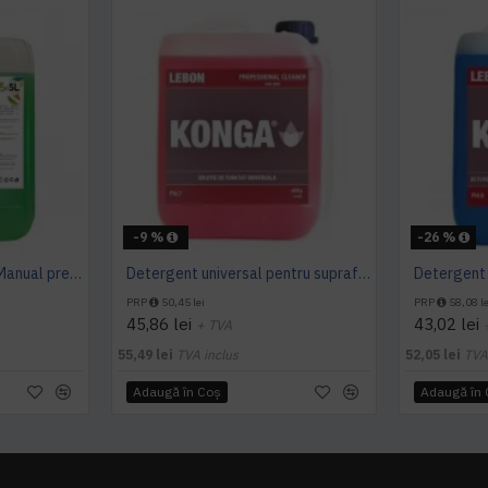
-9 %
-26 %
Detergent pardoseala Manual premium 5L Canistra AQAS
Detergent universal pentru suprafete, Professional Cleaner, Konga, 5 L
PRP
50,45 lei
PRP
58,08 le
45,86 lei
43,02 lei
+ TVA
55,49 lei
TVA inclus
52,05 lei
TVA
Adaugă în Coş
Adaugă în