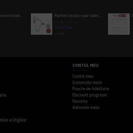
Pachet 100 seturi hoteliere, set dentar, set barbierit, casca de dus, pila unghii, set cusut
Pachet Uscator par Valera Action Super Plus + GRATUIT Sampon si gel de dus Tork
i
PRP
377,99 lei
300,72 lei
+ TVA
A inclus
363,87 lei
TVA inclus
CONTUL MEU
Contul meu
Comenzile mele
Puncte de fidelitate
ata
Discount progresiv
Favorite
Adresele mele
ine a litigiilor