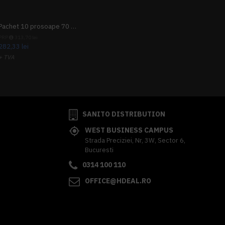
Pachet 10 prosoape 70 x 140cm 9 + 1 gratuit
PRP
313,70 lei
282,33 lei
+ TVA
341,62 lei
TVA inclus
SANITO DISTRIBUTION
WEST BUSINESS CAMPUS
Strada Preciziei, Nr, 3W, Sector 6,
Bucuresti
0314 100 110
OFFICE@HDEAL.RO