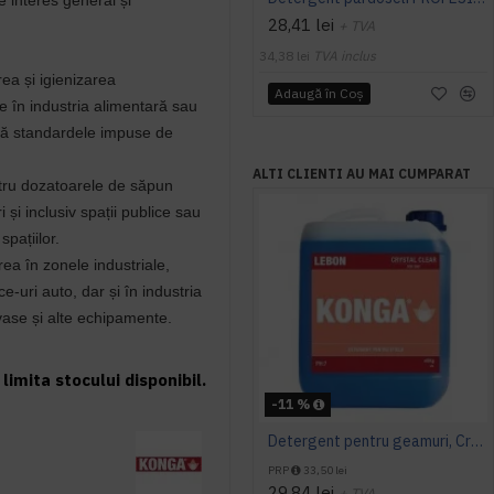
de interes general și
28,41 lei
+ TVA
34,38 lei
TVA inclus
rea și igienizarea
Adaugă în Coş
te în industria alimentară sau
tă standardele impuse de
ALTI CLIENTI AU MAI CUMPARAT
tru dozatoarele de săpun
i și inclusiv spații publice sau
spațiilor.
ea în zonele industriale,
ce-uri auto, dar și în industria
ase și alte echipamente.
limita stocului disponibil.
-11 %
Detergent pentru geamuri, Crystal Clear, Konga, 5L
PRP
33,50 lei
29,84 lei
+ TVA