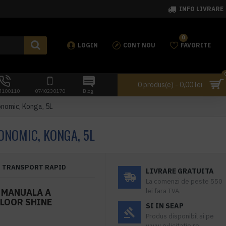
INFO LIVRARE
0
LOGIN
CONT NOU
FAVORITE
0 produs(e) - 0,00 lei
4100110
0740230170
Blog
onomic, Konga, 5L
ONOMIC, KONGA, 5L
TRANSPORT RAPID
LIVRARE GRATUITA
La comenzi de peste 550
 MANUALA A
lei fara TVA.
FLOOR SHINE
SI IN SEAP
Produs disponibil si pe
www.e-licitatie.ro