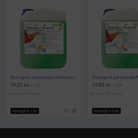
Detergent pardoseala Automat premium AQAS
39,20 lei
37,80 lei
+ TVA
+ TVA
47,43 lei
TVA inclus
45,74 lei
TVA inclus
Adaugă în Coş
Adaugă în Coş