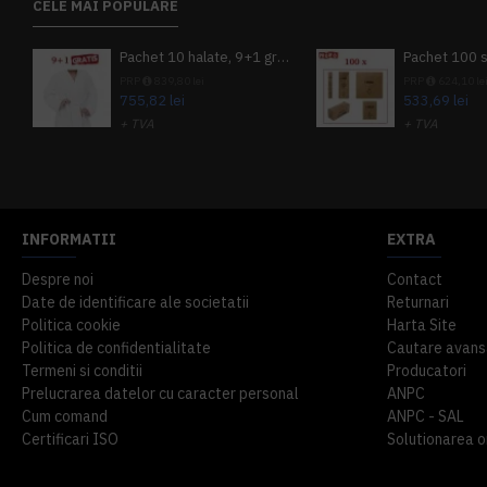
CELE MAI POPULARE
Pachet 10 halate, 9+1 gratuit
PRP
839,80 lei
PRP
624,10 le
755,82 lei
533,69 lei
+ TVA
+ TVA
914,54 lei
TVA inclus
645,76 lei
TV
INFORMATII
EXTRA
Despre noi
Contact
Date de identificare ale societatii
Returnari
Politica cookie
Harta Site
Politica de confidentialitate
Cautare avans
Termeni si conditii
Producatori
Prelucrarea datelor cu caracter personal
ANPC
Cum comand
ANPC - SAL
Certificari ISO
Solutionarea onl