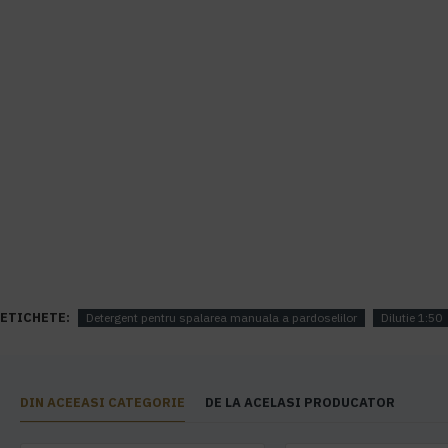
ETICHETE:
Detergent pentru spalarea manuala a pardoselilor
Dilutie 1:50
DIN ACEEASI CATEGORIE
DE LA ACELASI PRODUCATOR