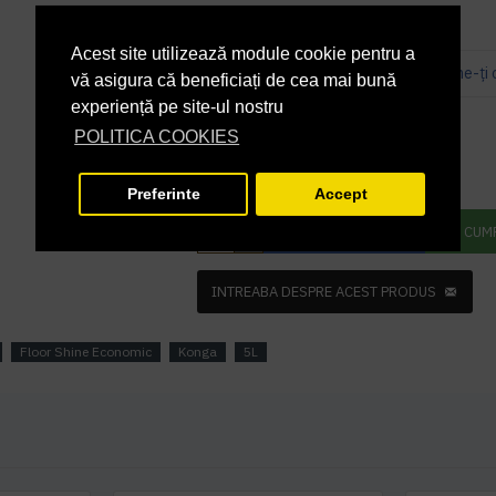
Acest site utilizează module cookie pentru a
Bazată pe 0 note.
-
Spune-ţi 
vă asigura că beneficiați de cea mai bună
experiență pe site-ul nostru
PRP
38,00 lei
33,18 lei
+ TVA
POLITICA COOKIES
40,15 lei
TVA inclus
Preferinte
Accept
ADAUGĂ ÎN COŞ
CUM
INTREABA DESPRE ACEST PRODUS
Floor Shine Economic
Konga
5L