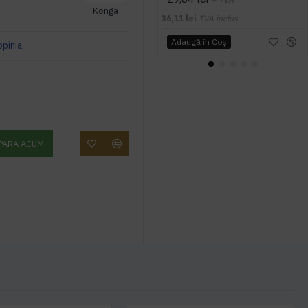
Konga
36,11 lei
TVA inclus
Adaugă în Coş
opinia
PARA ACUM