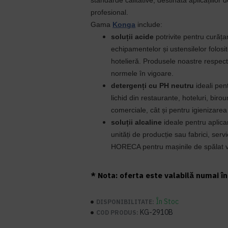
standarde calitative, destinată aplicațiilor 
profesional.
Gama
Konga
include:
soluții acide
potrivite pentru curăța
echipamentelor și ustensilelor folosi
hotelieră. Produsele noastre respec
normele în vigoare.
detergenți cu PH neutru
ideali pen
lichid din restaurante, hoteluri, birour
comerciale, cât și pentru igienizarea 
soluții alcaline
ideale pentru aplicar
unități de producție sau fabrici, servi
HORECA pentru mașinile de spălat v
* Nota: oferta este valabilă numai în 
În Stoc
DISPONIBILITATE:
KG-2910B
COD PRODUS: