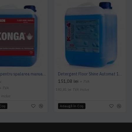
Detergent pentru spalarea manuala a pardoselilor, Dilutie 1:100, Floor Shine Manual, Konga, 5L
Detergent Floor Shine Automat 10 L Konga
151,08 lei
+ TVA
i
+ TVA
182,81 lei
TVA inclus
 inclus
 Coş
Adaugă în Coş