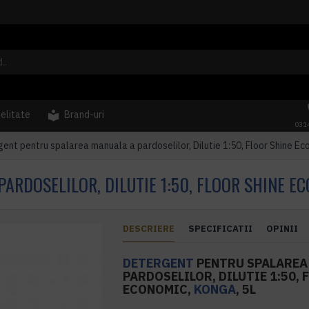
delitate
Brand-uri
031
ent pentru spalarea manuala a pardoselilor, Dilutie 1:50, Floor Shine Ec
RDOSELILOR, DILUTIE 1:50, FLOOR SHINE EC
DESCRIERE
SPECIFICATII
OPINII
DETERGENT
PENTRU SPALAREA
PARDOSELILOR, DILUTIE 1:50, 
ECONOMIC,
KONGA
, 5L