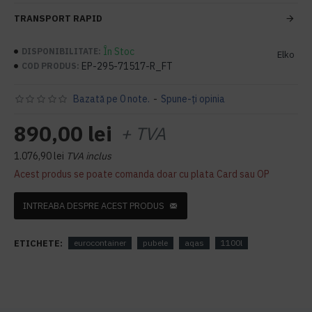
TRANSPORT RAPID
În Stoc
DISPONIBILITATE:
Elko
EP-295-71517-R_FT
COD PRODUS:
Bazată pe 0 note.
-
Spune-ţi opinia
890,00 lei
+ TVA
1.076,90 lei
TVA inclus
Acest produs se poate comanda doar cu plata Card sau OP
INTREABA DESPRE ACEST PRODUS
ETICHETE:
eurocontainer
pubele
aqas
1100l