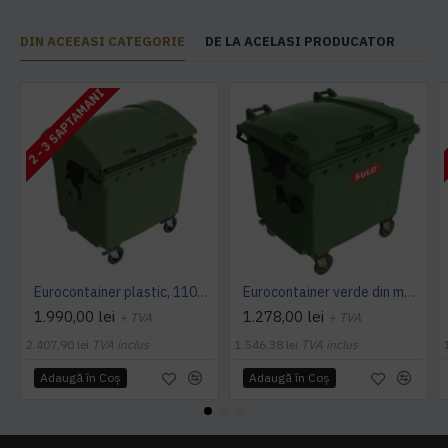
DIN ACEEASI CATEGORIE
DE LA ACELASI PRODUCATOR
2 - 3 SAPTAMANI
Eurocontainer plastic, 1100 L, verde, capac rotund - Transport Inclus
Eurocontainer verde din material plastic, cu capac plat, SULO, 1100 l - Transport Inclus
1.990,00 lei
1.278,00 lei
+ TVA
+ TVA
2.407,90 lei
TVA inclus
1.546,38 lei
TVA inclus
Adaugă în Coş
Adaugă în Coş