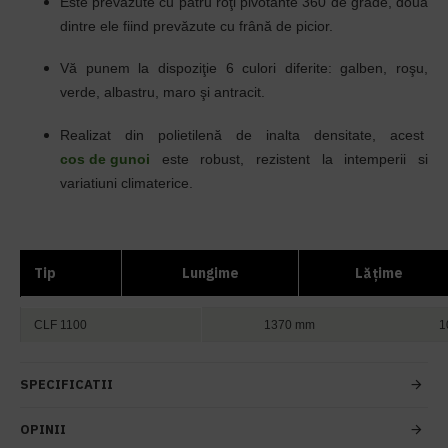
Este prevăzute cu patru roţi pivotante 360 de grade, două
dintre ele fiind prevăzute cu frână de picior.
Vă punem la dispoziţie 6 culori diferite: galben, roşu,
verde, albastru, maro şi antracit.
Realizat din polietilenă de inalta densitate, acest
cos de gunoi
este robust, rezistent la intemperii si
variatiuni climaterice.
Tip
Lungime
Lăţime
CLF 1100
1370 mm
1
SPECIFICATII
OPINII