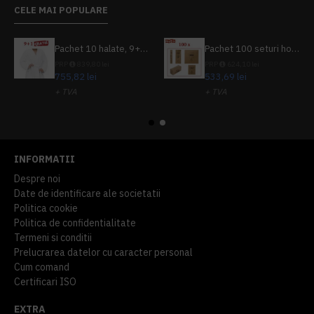
CELE MAI POPULARE
Pachet 10 halate, 9+1 gratuit
Pachet 100 seturi hoteliere, set dentar, set barbierit, casca de dus, pila unghii, set cusut
PRP
839,80 lei
PRP
624,10 lei
755,82 lei
533,69 lei
+ TVA
+ TVA
914,54 lei
TVA inclus
645,76 lei
TVA inclus
INFORMATII
Despre noi
Date de identificare ale societatii
Politica cookie
Politica de confidentialitate
Termeni si conditii
Prelucrarea datelor cu caracter personal
Cum comand
Certificari ISO
EXTRA