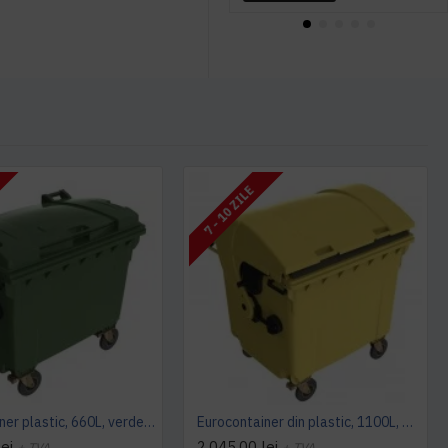
7 - 10 ZILE
Eurocontainer plastic, 660L, verde, capac plat, Europlast - Transport Inclus
Eurocontainer din plastic, 1100L, galben, cu capac rotund - Transport Inclus
ei
2.045,00 lei
+ TVA
+ TVA