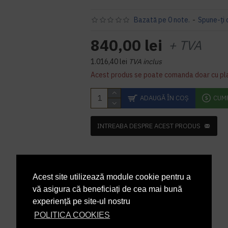
Bazată pe 0 note.
-
Spune-ţi 
840,00 lei
+ TVA
1.016,40 lei
TVA inclus
Acest produs se poate comanda doar cu pl
ADAUGĂ ÎN COŞ
CUM
INTREABA DESPRE ACEST PRODUS
Acest site utilizează module cookie pentru a
vă asigura că beneficiați de cea mai bună
experiență pe site-ul nostru
POLITICA COOKIES