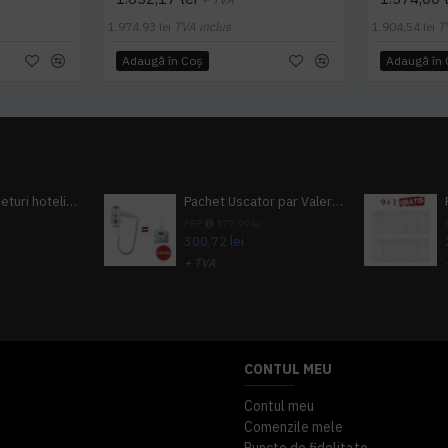
1.974,93 lei
TVA inclus
1.904,54 lei
T
Adaugă în Coş
Adaugă în
Pachet 100 seturi hoteliere, set dentar, set barbierit, casca de dus, pila unghii, set cusut
Pachet Uscator par Valera Action Super Plus + GRATUIT Sampon si gel de dus Tork
i
PRP
377,99 lei
300,72 lei
+ TVA
A inclus
363,87 lei
TVA inclus
CONTUL MEU
Contul meu
Comenzile mele