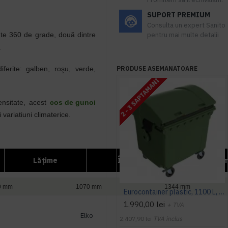
SUPORT PREMIUM
Consulta un expert Sanito
nte 360 de grade, două dintre
pentru mai multe detalii
.
ferite: galben, roşu, verde,
PRODUSE ASEMANATOARE
2 - 3 SAPTAMANI
densitate, acest
cos de gunoi
 variatiuni climaterice.
Lăţime
Înălţime
Volu
0 mm
1070 mm
1344 mm
Eurocontainer plastic, 1100 L, verde, capac rotund - Transport Inclus
1.990,00 lei
+ TVA
Elko
2.407,90 lei
TVA inclus