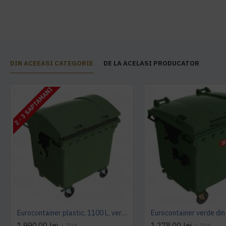
DIN ACEEASI CATEGORIE
DE LA ACELASI PRODUCATOR
2 - 3 SAPTAMANI
Eurocontainer plastic, 1100 L, verde, capac rotund - Transport Inclus
1.990,00 lei
1.278,00 lei
+ TVA
+ TVA