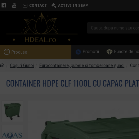
CONTACT
ACTIVI IN SEAP
Promotii
Puncte de fi
Produse
Coşuri Gunoi
Eurocontainere, pubele si tomberoane gunoi
Cont
CONTAINER HDPE CLF 1100L CU CAPAC PLA