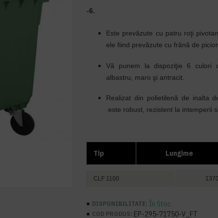
-6.
Este prevăzute cu patru roţi pivota
ele fiind prevăzute cu frână de picior
Vă punem la dispoziţie 6 culori di
albastru, maro şi antracit.
Realizat din polietilenă de inalta 
este robust, rezistent la intemperii si
Tip
Lungime
CLF 1100
137
În Stoc
DISPONIBILITATE:
EP-295-71750-V_FT
COD PRODUS: