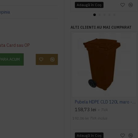
Adaugă în Coş
opinia
ALTI CLIENTI AU MAI CUMPARAT
ata Card sau OP
PARA ACUM
Pubela HDPE CLD 120L maro - Transport inclus
158,73 lei
+ TVA
192,06 lei
TVA inclus
Adaugă în Coş