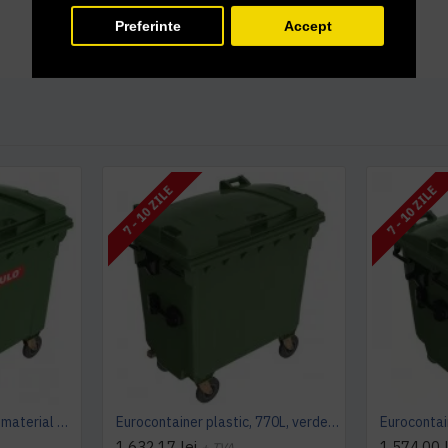
Preferinte
Accept
7 - 10 ZILE
7 - 10 ZILE
Eurocontainer verde din material plastic, cu capac plat, SULO, 1100 l - Transport Inclus
Eurocontainer plastic, 770L, verde, capac plat- Transport Inclus
1.632,17 lei
1.574,00 l
+ TVA