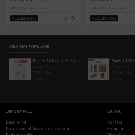
2.407,90 lei
TVA inclus
1.546,38 lei
TVA inclus
Adaugă în Coş
Adaugă în Coş
CELE MAI POPULARE
Pachet 10 halate, 9+1 gratuit
PRP
839,80 lei
PRP
624,10 le
755,82 lei
533,69 lei
+ TVA
+ TVA
914,54 lei
TVA inclus
645,76 lei
TV
INFORMATII
EXTRA
Despre noi
Contact
Date de identificare ale societatii
Returnari