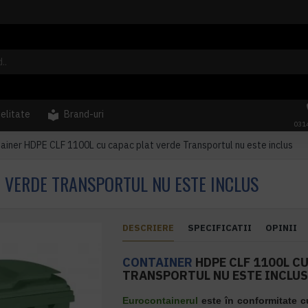
delitate
Brand-uri
031
ainer HDPE CLF 1100L cu capac plat verde Transportul nu este inclus
T VERDE TRANSPORTUL NU ESTE INCLUS
DESCRIERE
SPECIFICATII
OPINII
CONTAINER
HDPE CLF 1100L C
TRANSPORTUL NU ESTE INCLU
Eurocontainerul
este în conformitate c