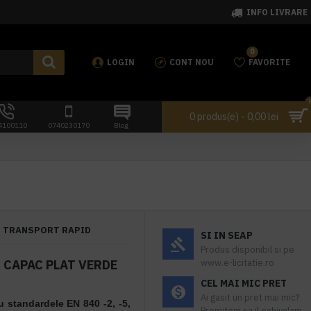
INFO LIVRARE
0
LOGIN
CONT NOU
FAVORITE
0 produs(e) - 0,00 lei
4100110
0740230170
Blog
TRANSPORT RAPID
SI IN SEAP
Produs disponibil si pe
U CAPAC PLAT VERDE
www.e-licitatie.ro
S
CEL MAI MIC PRET
Ai gasit un pret mai mic?
u standardele EN 840 -2, -5,
Promitem sa il echivalam.