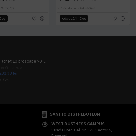
VA inclus
2.474,45 lei
TVA inclus
 Coş
Adaugă în Coş
Pachet 10 prosoape 70 x 140cm 9 + 1 gratuit
PRP
313,70 lei
282,33 lei
+ TVA
341,62 lei
TVA inclus
SANITO DISTRIBUTION
WEST BUSINESS CAMPUS
Strada Preciziei, Nr, 3W, Sector 6,
Bucuresti