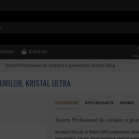
delitate
Brand-uri
031
Sistem Profesional de curățare a geamurilor, Kristal Ultra
URILOR, KRISTAL ULTRA
DESCRIERE
SPECIFICATII
OPINII
Sistem Profesional de curățare a geam
Krystal Ultra de la Pulex (IPC) reprezintă vârfu
suprafețelor vitrate, fiind proiectat special pent