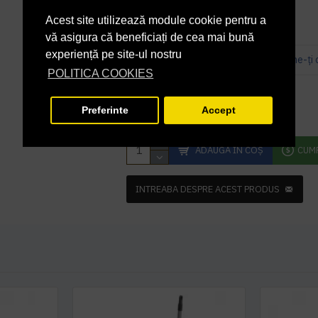
În Stoc
DISPONIBILITATE:
Acest site utilizează module cookie pentru a
ART000000007799
COD PRODUS:
vă asigura că beneficiați de cea mai bună
experiență pe site-ul nostru
Bazată pe 0 note.
-
Spune-ţi 
POLITICA COOKIES
298,00 lei
+ TVA
Preferinte
Accept
360,58 lei
TVA inclus
ADAUGĂ ÎN COŞ
CUM
INTREABA DESPRE ACEST PRODUS