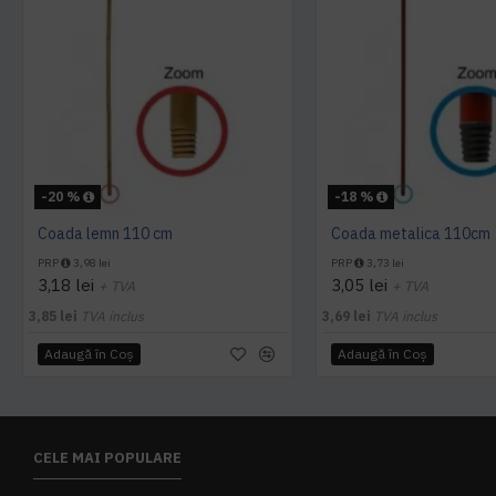
-20 %
-18 %
Coada lemn 110 cm
Coada metalica 110cm
PRP
3,98 lei
PRP
3,73 lei
3,18 lei
3,05 lei
+ TVA
+ TVA
3,85 lei
TVA inclus
3,69 lei
TVA inclus
Adaugă în Coş
Adaugă în Coş
CELE MAI POPULARE