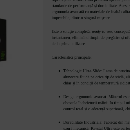
standarde de performanță și durabilitate. Aces
ergonomia avansată cu materiale de înaltă calita
impecabile, dintr-o singură mișcare.
Este o soluție completă,
ready-to-use
, concepută
instantaneu, eliminând timpii de pregătire și 
de la prima utilizare.
Caracteristici principale:
Tehnologie Ultra-Slide: Lama de cauciuc 
alunecare fluidă pe orice tip de sticlă, 
chiar și în condiții de temperatură ridica
Design ergonomic avansat: Mânerul este
oboseala încheieturii mâinii în timpul uti
control total și o aderență superioară, c
Durabilitate Industrială: Fabricat din mat
uzură mecanică, Krystal Ultra este parten