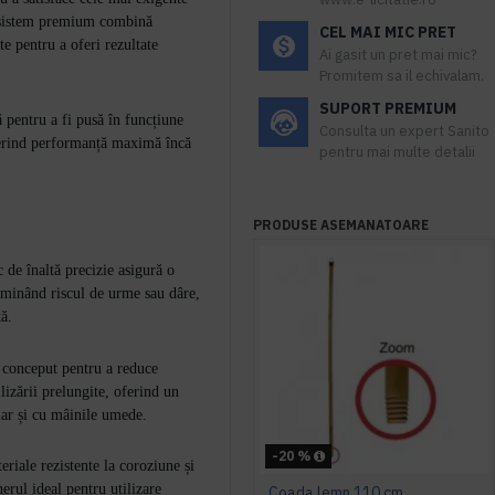
t sistem premium combină
CEL MAI MIC PRET
te pentru a oferi rezultate
Ai gasit un pret mai mic?
Promitem sa il echivalam.
SUPORT PREMIUM
 pentru a fi pusă în funcțiune
Consulta un expert Sanito
oferind performanță maximă încă
pentru mai multe detalii
PRODUSE ASEMANATOARE
de înaltă precizie asigură o
eliminând riscul de urme sau dâre,
tă.
 conceput pentru a reduce
lizării prelungite, oferind un
hiar și cu mâinile umede.
-20 %
eriale rezistente la coroziune și
erul ideal pentru utilizare
Coada lemn 110 cm