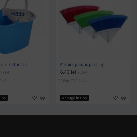
 storcator 15 L
Matura plastic par lung
6,43 lei
+ TVA
+ TVA
inclus
7,78 lei
TVA inclus
 Coş
Adaugă în Coş