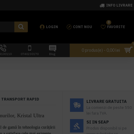
INFO LIVRARE
0
LOGIN
CONT NOU
FAVORITE
0 produs(e) - 0,00 lei
4100110
0740230170
Blog
TRANSPORT RAPID
LIVRARE GRATUITA
La comenzi de peste 550
lei fara TVA.
urilor, Kristal Ultra
SI IN SEAP
l de gamă în tehnologia curățării
Produs disponibil si pe
ru a satisface cele mai exigente
www.e-licitatie.ro