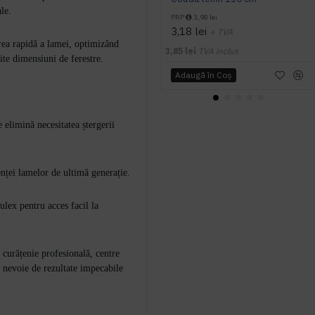
le.
PRP
3,98 lei
3,18 lei
+ TVA
rea rapidă a lamei, optimizând
3,85 lei
TVA inclus
rite dimensiuni de ferestre.
Adaugă în Coş
 elimină necesitatea ștergerii
enței lamelor de ultimă generație.
ulex pentru acces facil la
 curățenie profesională, centre
u nevoie de rezultate impecabile