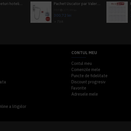
Pachet 100 seturi hoteliere, set dentar, set barbierit, casca de dus, pila unghii, set cusut
Pachet Uscator par Valera Action Super Plus + GRATUIT Sampon si gel de dus Tork
i
PRP
377,99 lei
300,72 lei
+ TVA
A inclus
363,87 lei
TVA inclus
CONTUL MEU
Contul meu
Comenzile mele
Puncte de fidelitate
ata
Discount progresiv
Favorite
Adresele mele
ine a litigiilor