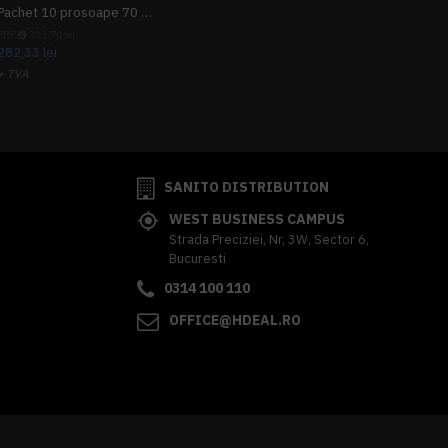
Pachet 10 prosoape 70 x 140cm 9 + 1 gratuit
PRP
313,70 lei
282,33 lei
+ TVA
341,62 lei
TVA inclus
SANITO DISTRIBUTION
WEST BUSINESS CAMPUS
Strada Preciziei, Nr, 3W, Sector 6,
Bucuresti
0314 100 110
OFFICE@HDEAL.RO