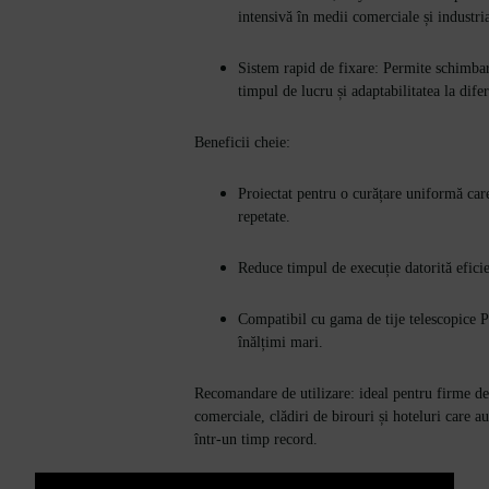
intensivă în medii comerciale și industria
Sistem rapid de fixare: Permite schimba
timpul de lucru și adaptabilitatea la dife
Beneficii cheie:
Proiectat pentru o curățare uniformă care
repetate.
Reduce timpul de execuție datorită efici
Compatibil cu gama de tije telescopice P
înălțimi mari.
Recomandare de utilizare: ideal pentru firme de
comerciale, clădiri de birouri și hoteluri care a
într-un timp record.