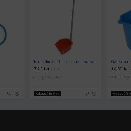
Faras din plastic cu coada nerabatabila - rosu/ albastru
Galeata cu
7,23 lei
14,39 lei
+ TVA
8,75 lei
TVA inclus
17,41 lei
TVA 
Adaugă în Coş
Adaugă în