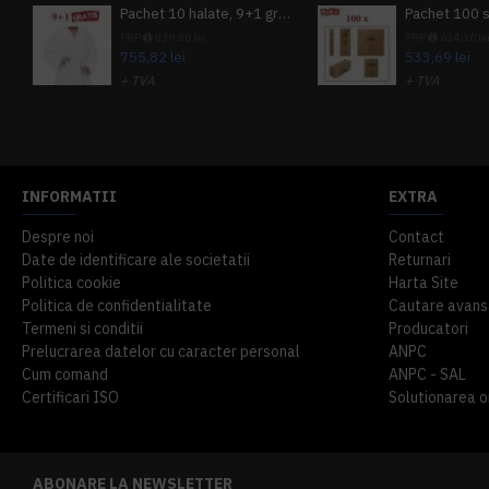
Pachet 10 halate, 9+1 gratuit
PRP
839,80 lei
PRP
624,10 le
755,82 lei
533,69 lei
+ TVA
+ TVA
914,54 lei
TVA inclus
645,76 lei
TV
INFORMATII
EXTRA
Despre noi
Contact
Date de identificare ale societatii
Returnari
Politica cookie
Harta Site
Politica de confidentialitate
Cautare avans
Termeni si conditii
Producatori
Prelucrarea datelor cu caracter personal
ANPC
Cum comand
ANPC - SAL
Certificari ISO
Solutionarea onl
ABONARE LA NEWSLETTER