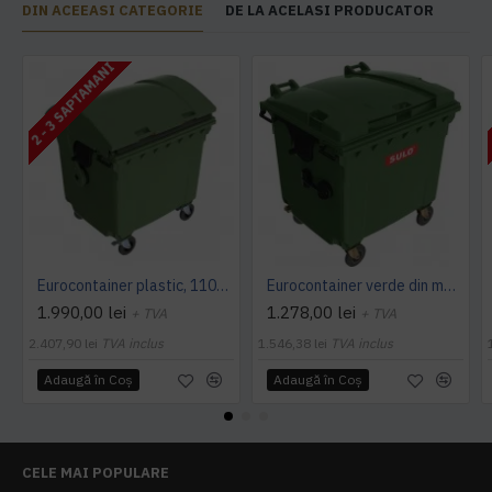
DIN ACEEASI CATEGORIE
DE LA ACELASI PRODUCATOR
2 - 3 SAPTAMANI
Eurocontainer plastic, 1100 L, verde, capac rotund - Transport Inclus
Eurocontainer verde din material plastic, cu capac plat, SULO, 1100 l - Transport Inclus
1.990,00 lei
1.278,00 lei
+ TVA
+ TVA
2.407,90 lei
TVA inclus
1.546,38 lei
TVA inclus
Adaugă în Coş
Adaugă în Coş
CELE MAI POPULARE