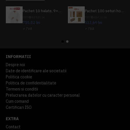
Pachet 10 halate, 9+1 gratuit
Pachet 100 seturi hoteliere, set dentar, set barbierit, casca de dus, pila unghii, set cusut
PRP
839,80 lei
PRP
624,10 lei
755,82 lei
533,69 lei
+ TVA
+ TVA
914,54 lei
TVA inclus
645,76 lei
TVA inclus
INFORMATII
Despre noi
Date de identificare ale societatii
Politica cookie
Politica de confidentialitate
Termeni si conditii
Prelucrarea datelor cu caracter personal
Cum comand
Certificari ISO
EXTRA
Contact