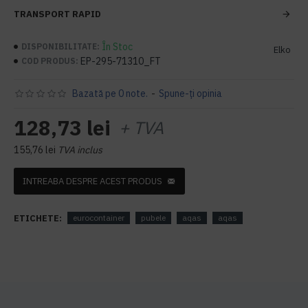
TRANSPORT RAPID
În Stoc
DISPONIBILITATE:
Elko
EP-295-71310_FT
COD PRODUS:
Bazată pe 0 note.
-
Spune-ţi opinia
128,73 lei
+ TVA
155,76 lei
TVA inclus
INTREABA DESPRE ACEST PRODUS
ETICHETE:
eurocontainer
pubele
aqas
aqas