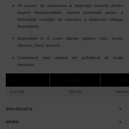
Vă punem de asemenea la dispoziţie varianta pentru
deşeuri biodegradabile, special proiectată pentru a
îmbunătăţi condiţiile de colectare a deşeurilor biologic
degradabile.
Disponibile
în
6 culori diferite: galben, roşu, verde,
albastru, maro, antracit.
Containerul este realizat din polietilenă de
înaltă
densitate
.
Tip
Lungime
Lăţime
CLD 120
550 mm
480 mm
SPECIFICATII
OPINII