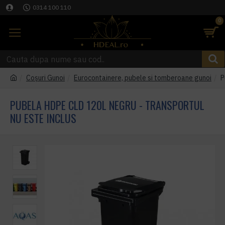
0314 100 110
0
Coşuri Gunoi
Eurocontainere, pubele si tomberoane gunoi
P
PUBELA HDPE CLD 120L NEGRU - TRANSPORTUL
NU ESTE INCLUS