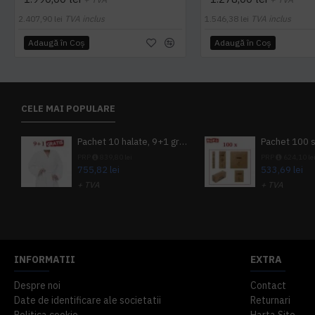
2.407,90 lei
TVA inclus
1.546,38 lei
TVA inclus
Adaugă în Coş
Adaugă în Coş
CELE MAI POPULARE
Pachet 10 halate, 9+1 gratuit
PRP
839,80 lei
PRP
624,10 le
755,82 lei
533,69 lei
+ TVA
+ TVA
914,54 lei
TVA inclus
645,76 lei
TV
INFORMATII
EXTRA
Despre noi
Contact
Date de identificare ale societatii
Returnari