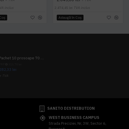
VA inclus
2.474,45 lei
TVA inclus
 Coş
Adaugă în Coş
Pachet 10 prosoape 70 x 140cm 9 + 1 gratuit
PRP
313,70 lei
282,33 lei
+ TVA
341,62 lei
TVA inclus
SANITO DISTRIBUTION
WEST BUSINESS CAMPUS
Strada Preciziei, Nr, 3W, Sector 6,
Bucuresti