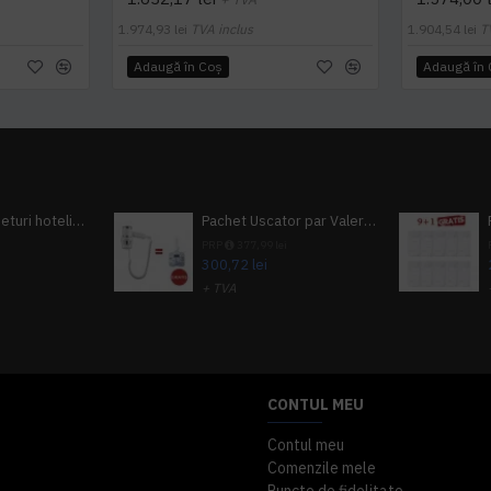
1.974,93 lei
TVA inclus
1.904,54 lei
T
Adaugă în Coş
Adaugă în
Pachet 100 seturi hoteliere, set dentar, set barbierit, casca de dus, pila unghii, set cusut
Pachet Uscator par Valera Action Super Plus + GRATUIT Sampon si gel de dus Tork
i
PRP
377,99 lei
300,72 lei
+ TVA
A inclus
363,87 lei
TVA inclus
CONTUL MEU
Contul meu
Comenzile mele