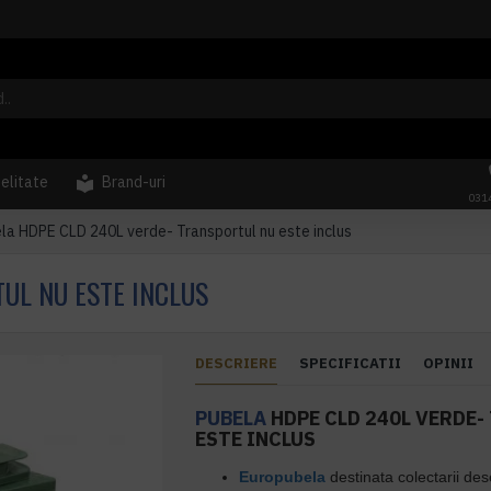
delitate
Brand-uri
031
la HDPE CLD 240L verde- Transportul nu este inclus
UL NU ESTE INCLUS
DESCRIERE
SPECIFICATII
OPINII
PUBELA
HDPE CLD 240L VERDE
ESTE INCLUS
Europubel
a
destinata colectarii
des