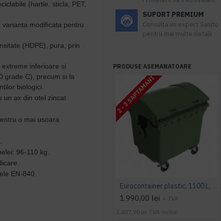
eciclabile
(hartie, sticla, PET,
SUPORT PREMIUM
Consulta un expert Sanito
si varianta modificata pentru
pentru mai multe detalii
ensitate (HDPE), pura, prin
la extreme inferioare si
PRODUSE ASEMANATOARE
0 grade C), precum si la
2 - 3 SAPTAMANI
ilor biologici.
 un ax din otel zincat
entru o mai usoara
.
lei: 96-110 kg.
dicare.
rdele EN-840.
Eurocontainer plastic, 1100 L, verde, capac rotund - Transport Inclus
1.990,00 lei
+ TVA
2.407,90 lei
TVA inclus