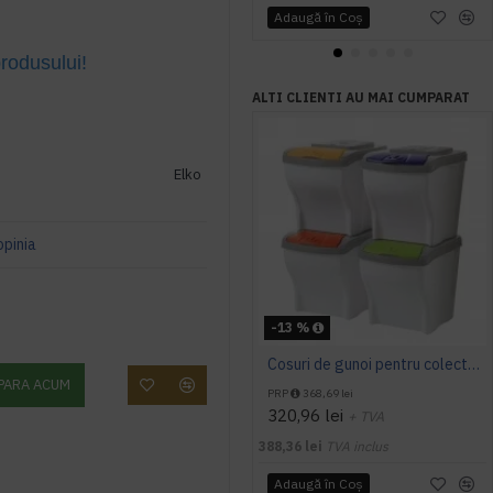
Adaugă în Coş
produsului!
ALTI CLIENTI AU MAI CUMPARAT
Elko
opinia
-13 %
Cosuri de gunoi pentru colectare selectiva 4 x 20 L
PARA ACUM
PRP
368,69 lei
320,96 lei
+ TVA
388,36 lei
TVA inclus
Adaugă în Coş