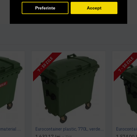
Preferinte
Accept
7 - 10 ZILE
7 - 10 ZILE
Eurocontainer verde din material plastic, cu capac plat, SULO, 1100 l - Transport Inclus
Eurocontainer plastic, 770L, verde, capac plat- Transport Inclus
1.632,17 lei
1.574,00 l
+ TVA