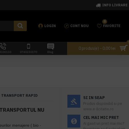
INFO LIVRARE
0
LOGIN
CONT NOU
FAVORITE
0 produs(e) - 0,00 lei
4100110
0740230170
Blog
TRANSPORT RAPID
SI IN SEAP
Produs disponibil si pe
- TRANSPORTUL NU
www.e-licitatie.ro
CEL MAI MIC PRET
Ai gasit un pret mai mic?
eurilor menajere
( bio -
Promitem sa il echivalam.