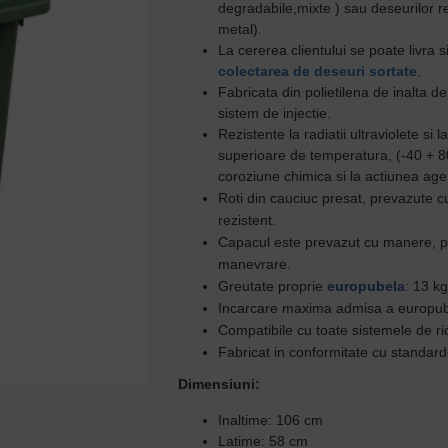
degradabile,mixte ) sau
deseurilor r
metal).
La cererea clientului se poate livra 
colectarea de deseuri sortate
.
Fabricata din polietilena de inalta d
sistem de injectie.
Rezistente la radiatii ultraviolete si 
superioare de temperatura,
(-40 + 8
coroziune chimica si la actiunea agent
Roti din cauciuc presat, prevazute cu
rezistent.
C
apacul este prevazut cu manere,
p
manevrare.
Greutate proprie
europubela
: 13 kg
Incarcare maxima admisa a europube
Compatibile cu toate sistemele de ri
Fabricat in conformitate cu standa
Dimensiuni:
Inaltime: 106 cm
Latime: 58 cm