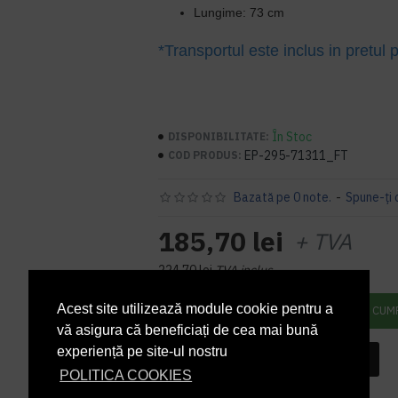
Lungime: 73 cm
*Transportul este inclus in pretul 
În Stoc
DISPONIBILITATE:
EP-295-71311_FT
COD PRODUS:
Bazată pe 0 note.
-
Spune-ţi 
185,70 lei
+ TVA
224,70 lei
TVA inclus
Acest site utilizează module cookie pentru a
ADAUGĂ ÎN COŞ
CUM
vă asigura că beneficiați de cea mai bună
experiență pe site-ul nostru
INTREABA DESPRE ACEST PRODUS
POLITICA COOKIES