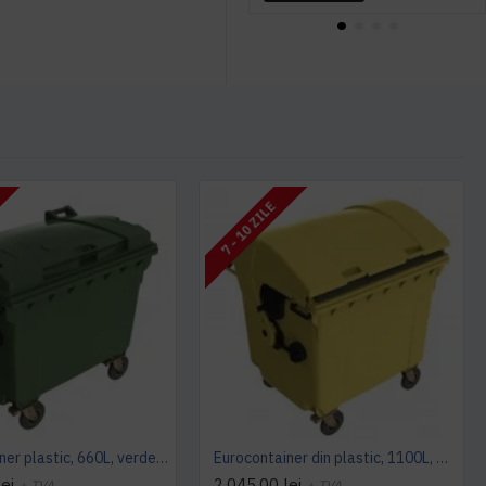
7 - 10 ZILE
Eurocontainer plastic, 660L, verde, capac plat, Europlast - Transport Inclus
Eurocontainer din plastic, 1100L, galben, cu capac rotund - Transport Inclus
ei
2.045,00 lei
+ TVA
+ TVA