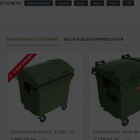
ETICHETE:
eurocontainer
pubele
aqas
aqas
hdpe
240
DIN ACEEASI CATEGORIE
DE LA ACELASI PRODUCATOR
2 - 3 SAPTAMANI
Eurocontainer plastic, 1100 L, verde, capac rotund - Transport Inclus
1.990,00 lei
1.278,00 lei
+ TVA
+ TVA