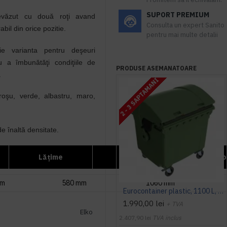
SUPORT PREMIUM
evăzut cu două roţi avand
Consulta un expert Sanito
il din orice pozitie.
pentru mai multe detalii
 varianta pentru deşeuri
u a îmbunătăţi condiţiile de
PRODUSE ASEMANATOARE
.
2 - 3 SAPTAMANI
 roşu, verde, albastru, maro,
 de
înaltă densitate
.
Lăţime
Înălţime
Vo
mm
580 mm
1060 mm
Eurocontainer plastic, 1100 L, verde, capac rotund - Transport Inclus
1.990,00 lei
+ TVA
Elko
2.407,90 lei
TVA inclus