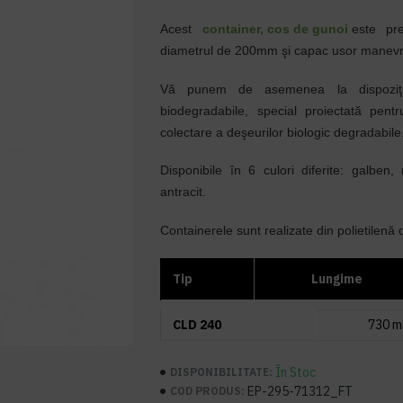
Acest
container, cos de gunoi
este pr
diametrul de 200mm şi capac usor manevrab
Vă punem de asemenea la dispoziţie
biodegradabile, special proiectată pentr
colectare a deşeurilor biologic degradabile
Disponibile
în
6 culori diferite: galben,
antracit.
Containerele sunt realizate din polietilenă
Tip
Lungime
CLD 240
730 
În Stoc
DISPONIBILITATE:
EP-295-71312_FT
COD PRODUS: