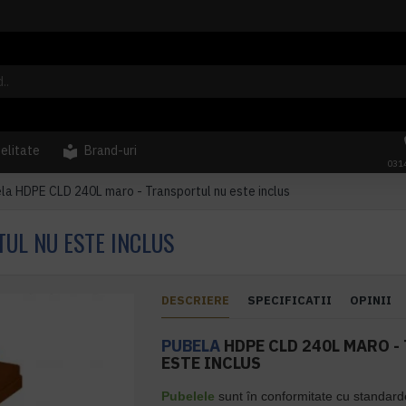
delitate
Brand-uri
031
la HDPE CLD 240L maro - Transportul nu este inclus
UL NU ESTE INCLUS
DESCRIERE
SPECIFICATII
OPINII
PUBELA
HDPE CLD 240L MARO -
ESTE INCLUS
Pubelele
sunt în conformitate cu standar