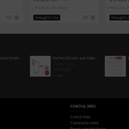
1.974,93 lei
TVA inclus
1.904,54 lei
T
Adaugă în Coş
Adaugă în
Pachet 100 seturi hoteliere, set dentar, set barbierit, casca de dus, pila unghii, set cusut
Pachet Uscator par Valera Action Super Plus + GRATUIT Sampon si gel de dus Tork
i
PRP
377,99 lei
300,72 lei
+ TVA
A inclus
363,87 lei
TVA inclus
CONTUL MEU
Contul meu
Comenzile mele