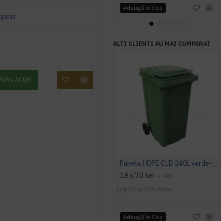
Adaugă în Coş
opinia
ALTI CLIENTI AU MAI CUMPARAT
PARA ACUM
Pubela HDPE CLD 240L verde- Transportul nu este inclus
185,70 lei
+ TVA
224,70 lei
TVA inclus
Adaugă în Coş