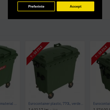
Preferinte
Accept
7 - 10 ZILE
7 - 10 ZILE
Eurocontainer verde din material plastic, cu capac plat, SULO, 1100 l - Transport Inclus
Eurocontainer plastic, 770L, verde, capac plat- Transport Inclus
1.632,17 lei
1.574,00 l
+ TVA