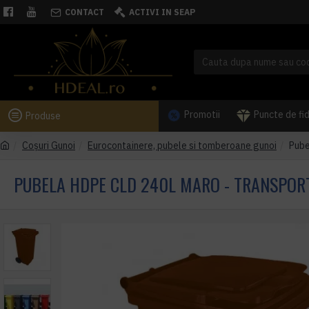
CONTACT
ACTIVI IN SEAP
Promotii
Puncte de fi
Produse
Coşuri Gunoi
Eurocontainere, pubele si tomberoane gunoi
Pube
PUBELA HDPE CLD 240L MARO - TRANSPORT