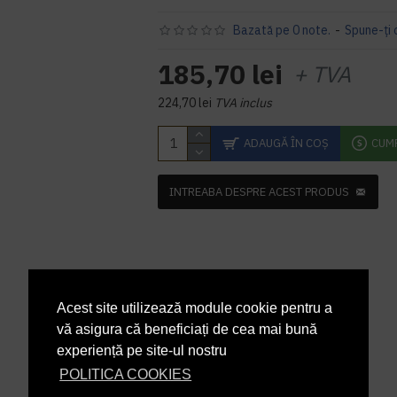
Bazată pe 0 note.
-
Spune-ţi 
185,70 lei
+ TVA
224,70 lei
TVA inclus
ADAUGĂ ÎN COŞ
CUM
INTREABA DESPRE ACEST PRODUS
Acest site utilizează module cookie pentru a
vă asigura că beneficiați de cea mai bună
experiență pe site-ul nostru
POLITICA COOKIES