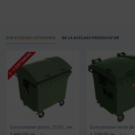
DIN ACEEASI CATEGORIE
DE LA ACELASI PRODUCATOR
2 - 3 SAPTAMANI
Eurocontainer plastic, 1100 L, verde, capac rotund - Transport Inclus
1.990,00 lei
1.278,00 lei
+ TVA
+ TVA