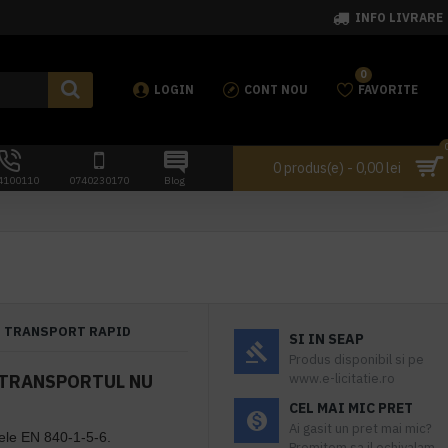
INFO LIVRARE
0
LOGIN
CONT NOU
FAVORITE
0 produs(e) - 0,00 lei
4100110
0740230170
Blog
TRANSPORT RAPID
SI IN SEAP
Produs disponibil si pe
 TRANSPORTUL NU
www.e-licitatie.ro
CEL MAI MIC PRET
Ai gasit un pret mai mic?
dele EN 840-1-5-6.
Promitem sa il echivalam.