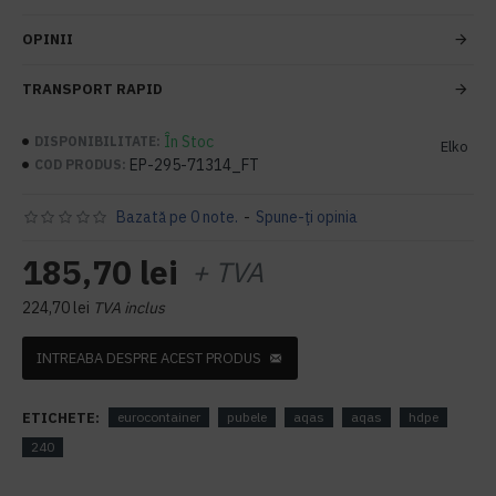
OPINII
TRANSPORT RAPID
În Stoc
DISPONIBILITATE:
Elko
EP-295-71314_FT
COD PRODUS:
Bazată pe 0 note.
-
Spune-ţi opinia
185,70 lei
+ TVA
224,70 lei
TVA inclus
INTREABA DESPRE ACEST PRODUS
ETICHETE:
eurocontainer
pubele
aqas
aqas
hdpe
240