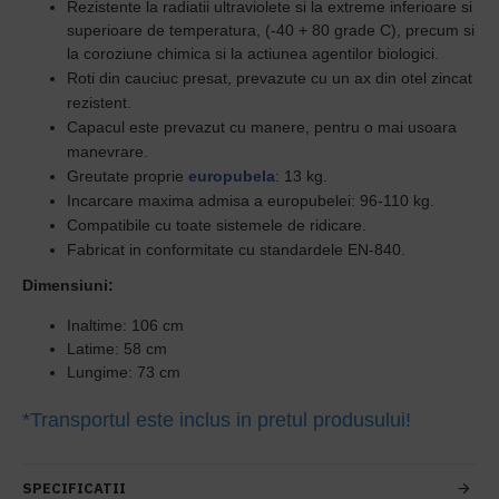
Rezistente la radiatii ultraviolete si la extreme inferioare si
superioare de temperatura,
(-40 + 80 grade C), precum si
la coroziune chimica si la actiunea agentilor biologici.
Roti din cauciuc presat, prevazute cu un ax din otel zincat
rezistent.
C
apacul este prevazut cu manere,
pentru o mai usoara
manevrare.
Greutate proprie
europubela
: 13 kg.
Incarcare maxima admisa a europubelei: 96-110 kg.
Compatibile cu toate sistemele de ridicare.
Fabricat in conformitate cu standardele EN-840.
Dimensiuni:
Inaltime: 106 cm
Latime: 58 cm
Lungime: 73 cm
*Transportul este inclus in pretul produsului!
SPECIFICATII