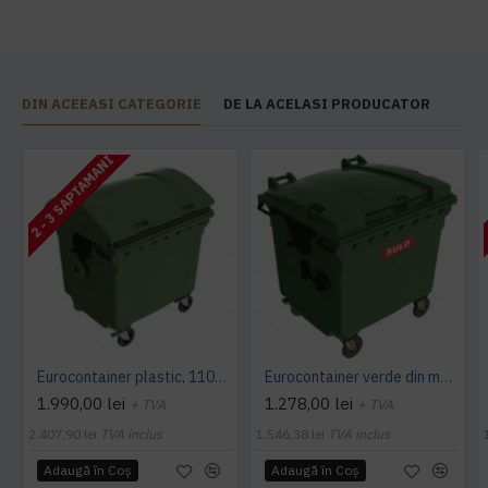
DIN ACEEASI CATEGORIE
DE LA ACELASI PRODUCATOR
2 - 3 SAPTAMANI
Eurocontainer plastic, 1100 L, verde, capac rotund - Transport Inclus
Eurocontainer verde din material plastic, cu capac plat, SULO, 1100 l - Transport Inclus
1.990,00 lei
1.278,00 lei
+ TVA
+ TVA
2.407,90 lei
TVA inclus
1.546,38 lei
TVA inclus
Adaugă în Coş
Adaugă în Coş