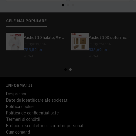
CELE MAI POPULARE
Pachet 10 halate, 9+1 gratuit
Pachet 100 seturi hoteliere, set dentar, set barbierit, casca de dus, pila unghii, set cusut
PRP
839,80 lei
PRP
624,10 lei
755,82 lei
533,69 lei
+ TVA
+ TVA
914,54 lei
TVA inclus
645,76 lei
TVA inclus
INFORMATII
Despre noi
Date de identificare ale societatii
Politica cookie
Politica de confidentialitate
Termeni si conditii
Prelucrarea datelor cu caracter personal
Cum comand