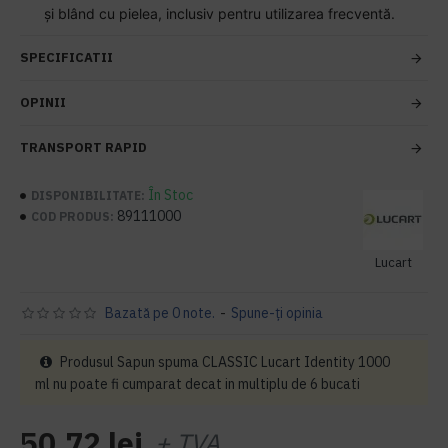
și blând cu pielea, inclusiv pentru utilizarea frecventă.
SPECIFICATII
OPINII
TRANSPORT RAPID
În Stoc
DISPONIBILITATE:
89111000
COD PRODUS:
Lucart
Bazată pe 0 note.
-
Spune-ţi opinia
Produsul Sapun spuma CLASSIC Lucart Identity 1000
ml nu poate fi cumparat decat in multiplu de 6 bucati
50,72 lei
+ TVA