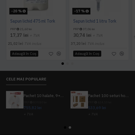
-20 %
-17 %
Sapun lichid 475 ml Tork
Sapun lichid 1 litru Tork
PRP
21,60 lei
PRP
37,06 lei
17,37 lei
30,74 lei
+ TVA
+ TVA
21,02 lei
TVA inclus
37,20 lei
TVA inclus
Adaugă în Coş
Adaugă în Coş
CELE MAI POPULARE
Pachet 10 halate, 9+1 gratuit
Pachet 100 seturi hoteliere, set dentar, set barbierit, casca de dus, pila unghii, set cusut
PRP
839,80 lei
PRP
624,10 lei
755,82 lei
533,69 lei
+ TVA
+ TVA
914,54 lei
TVA inclus
645,76 lei
TVA inclus