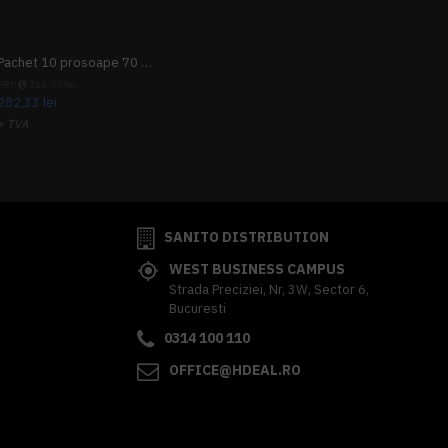
Pachet 10 prosoape 70 x 140cm 9 + 1 gratuit
PRP
313,70 lei
282,33 lei
+ TVA
341,62 lei
TVA inclus
SANITO DISTRIBUTION
WEST BUSINESS CAMPUS
Strada Preciziei, Nr, 3W, Sector 6,
Bucuresti
0314 100 110
OFFICE@HDEAL.RO