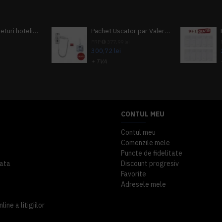
Pachet 100 seturi hoteliere, set dentar, set barbierit, casca de dus, pila unghii, set cusut
Pachet Uscator par Valera Action Super Plus + GRATUIT Sampon si gel de dus Tork
i
PRP
377,99 lei
300,72 lei
+ TVA
A inclus
363,87 lei
TVA inclus
CONTUL MEU
Contul meu
Comenzile mele
Puncte de fidelitate
ata
Discount progresiv
Favorite
Adresele mele
ine a litigiilor