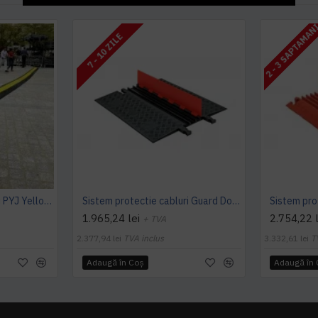
2 - 3 SAPTAMAN
7 - 10 ZILE
Sistem protectie cabluri PYJ Yellow Jacket
Sistem protectie cabluri Guard Dog Low Profile ADA, 5 canale
1.965,24 lei
2.754,22 l
+ TVA
2.377,94 lei
TVA inclus
3.332,61 lei
T
Adaugă în Coş
Adaugă în