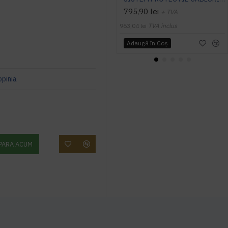
795,90 lei
+ TVA
963,04 lei
TVA inclus
Adaugă în Coş
opinia
PARA ACUM