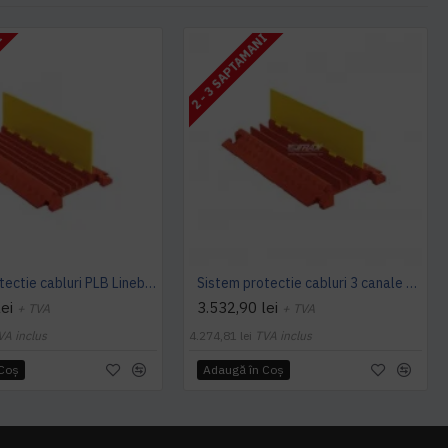
I
2 - 3 SAPTAMANI
Sistem protectie cabluri PLB Linebacker 5-canale 51 cm x 91 cm x 6 cm
Sistem protectie cabluri 3 canale PLB Linebacker
ei
3.532,90 lei
+ TVA
+ TVA
VA inclus
4.274,81 lei
TVA inclus
 Coş
Adaugă în Coş