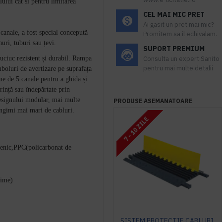
lului cat si pentru limitarea
CEL MAI MIC PRET
Ai gasit un pret mai mic?
canale, a fost special concepută
Promitem sa il echivalam.
nuri, tuburi sau țevi.
SUPORT PREMIUM
auciuc rezistent și durabil. Rampa
Consulta un expert Sanito
pentru mai multe detalii
imboluri de avertizare pe suprafața
ne de 5 canale pentru a ghida și
urință sau îndepărtate prin
designului modular, mai multe
PRODUSE ASEMANATOARE
ungimi mai mari de cabluri.
7 - 10 ZILE
irenic,PPC(policarbonat de
cime)
SISTEM PROTECTIE CABLURI PGG Grip Guard, 5 canale, gri