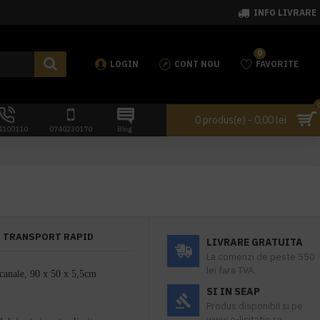
INFO LIVRARE
0
LOGIN
CONT NOU
FAVORITE
0 produs(e) - 0,00 lei
4100110
0740230170
Blog
TRANSPORT RAPID
LIVRARE GRATUITA
La comenzi de peste 550
lei fara TVA.
5 canale, 90 x 50 x 5,5cm
SI IN SEAP
Produs disponibil si pe
www.e-licitatie.ro