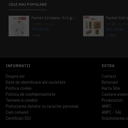
CELE MAI POPULARE
Pachet 10 halate, 9+1 gratuit
PRP
839,80 lei
PRP
624,10 le
755,82 lei
533,69 lei
+ TVA
+ TVA
914,54 lei
TVA inclus
645,76 lei
TV
INFORMATII
EXTRA
Despre noi
Contact
Date de identificare ale societatii
Returnari
Politica cookie
Harta Site
Politica de confidentialitate
Cautare avans
Termeni si conditii
Producatori
Prelucrarea datelor cu caracter personal
ANPC
Cum comand
ANPC - SAL
Certificari ISO
Solutionarea onl