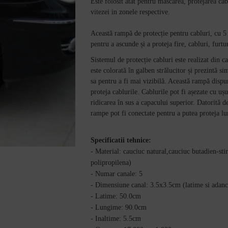
Este folosit atat pentru mascarea, protejarea cab
vitezei in zonele respective.
Această rampă de protecție pentru cabluri, cu 5 
pentru a ascunde și a proteja fire, cabluri, furtu
Sistemul de protecție cabluri este realizat din c
este colorată în galben strălucitor și prezintă s
sa pentru a fi mai vizibilă. Această rampă dispu
proteja cablurile. Cablurile pot fi așezate cu uș
ridicarea în sus a capacului superior. Datorită 
rampe pot fi conectate pentru a putea proteja l
Specificatii tehnice:
- Material: cauciuc natural,cauciuc butadien-st
polipropilena)
- Numar canale: 5
- Dimensiune canal: 3.5x3.5cm (latime si adan
- Latime: 50.0cm
- Lungime: 90.0cm
- Inaltime: 5.5cm