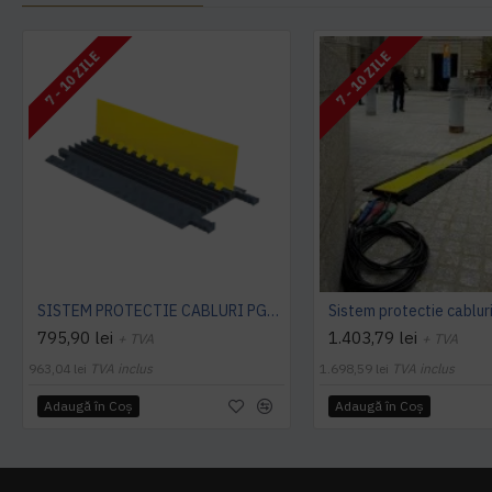
7 - 10 ZILE
7 - 10 ZILE
SISTEM PROTECTIE CABLURI PGG Grip Guard, 5 canale, gri
795,90 lei
1.403,79 lei
+ TVA
+ TVA
963,04 lei
TVA inclus
1.698,59 lei
TVA inclus
Adaugă în Coş
Adaugă în Coş