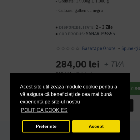
- Greutate: 17,000g ± 1,000 g
- Culoare: galben cu negru
2 - 3 Zile
DISPONIBILITATE:
SANAR-M5855
COD PRODUS:
Bazată pe 0 note.
-
Spune-ţi 
284,00 lei
+ TVA
343,64 lei
TVA inclus
Acest site utilizează module cookie pentru a
ADAUGĂ ÎN COŞ
CUM
vă asigura că beneficiați de cea mai bună
experiență pe site-ul nostru
INTREABA DESPRE ACEST PRODUS
POLITICA COOKIES
Preferinte
Accept