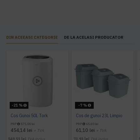
DIN ACEEASI CATEGORIE
DE LA ACELASI PRODUCATOR
-21 %
-7 %
Cos Gunoi 50L Tork
Cos de gunoi 23L Limpio
PRP
575,00 lei
PRP
65,80 lei
454,14 lei
61,10 lei
+ TVA
+ TVA
549,51 lei
TVA inclus
73,93 lei
TVA inclus