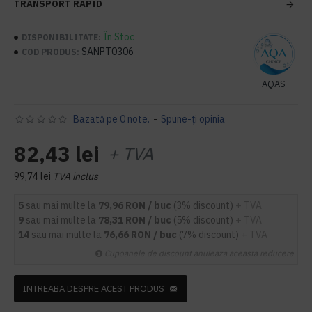
TRANSPORT RAPID
În Stoc
DISPONIBILITATE:
SANPT0306
COD PRODUS:
AQAS
Bazată pe 0 note.
-
Spune-ţi opinia
82,43 lei
+ TVA
99,74 lei
TVA inclus
5
sau mai multe la
79,96 RON / buc
(3% discount)
+ TVA
9
sau mai multe la
78,31 RON / buc
(5% discount)
+ TVA
14
sau mai multe la
76,66 RON / buc
(7% discount)
+ TVA
Cupoanele de discount anuleaza aceasta reducere
INTREABA DESPRE ACEST PRODUS