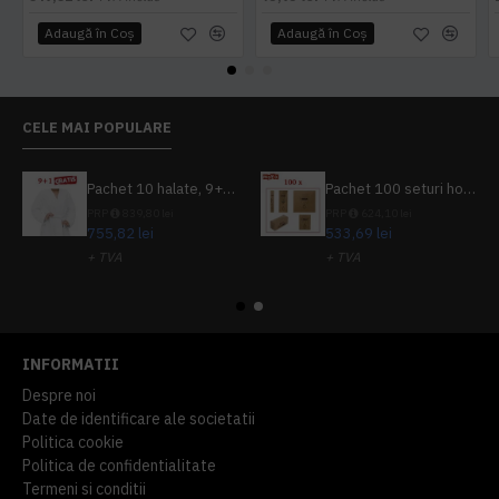
Adaugă în Coş
Adaugă în Coş
CELE MAI POPULARE
Pachet 10 halate, 9+1 gratuit
Pachet 100 seturi hoteliere, set dentar, set barbierit, casca de dus, pila unghii, set cusut
PRP
839,80 lei
PRP
624,10 lei
755,82 lei
533,69 lei
+ TVA
+ TVA
914,54 lei
TVA inclus
645,76 lei
TVA inclus
INFORMATII
Despre noi
Date de identificare ale societatii
Politica cookie
Politica de confidentialitate
Termeni si conditii