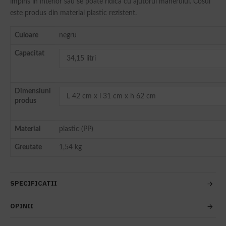
impins in interior sau se poate ridica cu ajutorul manerului. Cosul
este produs din material plastic rezistent.
Culoare
negru
Capacitat
34,15 litri
Dimensiuni
L 42 cm x l 31 cm x h 62 cm
produs
Material
plastic (PP)
Greutate
1,54 kg
SPECIFICATII
OPINII