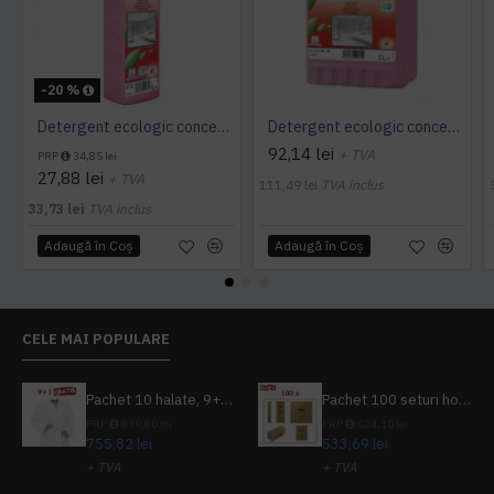
-20 %
Detergent ecologic concentrat spatii sanitare SANET Zitrotan, 1L
Detergent ecologic concentrat spatii sanitare SANET Zitrotan, 5L
92,14 lei
+ TVA
PRP
34,85 lei
27,88 lei
+ TVA
111,49 lei
TVA inclus
33,73 lei
TVA inclus
Adaugă în Coş
Adaugă în Coş
CELE MAI POPULARE
Pachet 10 halate, 9+1 gratuit
Pachet 100 seturi hoteliere, set dentar, set barbierit, casca de dus, pila unghii, set cusut
PRP
839,80 lei
PRP
624,10 lei
755,82 lei
533,69 lei
+ TVA
+ TVA
914,54 lei
TVA inclus
645,76 lei
TVA inclus