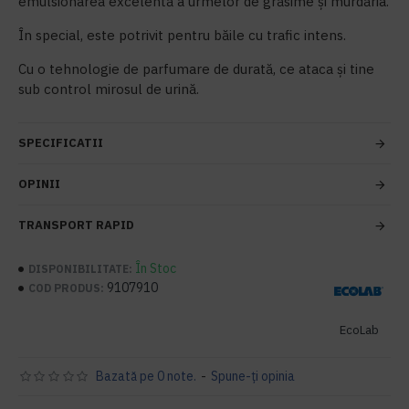
emulsionarea excelentă a urmelor de grăsime și murdăria.
În special, este potrivit pentru băile cu trafic intens.
Cu o tehnologie de parfumare de durată, ce ataca și tine
sub control mirosul de urină.
SPECIFICATII
OPINII
TRANSPORT RAPID
În Stoc
DISPONIBILITATE:
9107910
COD PRODUS:
EcoLab
Bazată pe 0 note.
-
Spune-ţi opinia