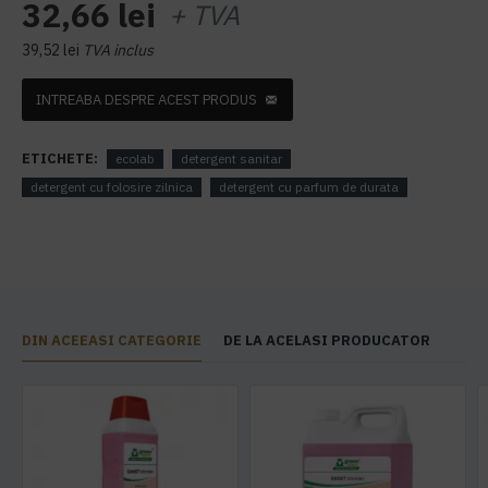
32,66 lei
+ TVA
39,52 lei
TVA inclus
INTREABA DESPRE ACEST PRODUS
ETICHETE:
ecolab
detergent sanitar
detergent cu folosire zilnica
detergent cu parfum de durata
DIN ACEEASI CATEGORIE
DE LA ACELASI PRODUCATOR