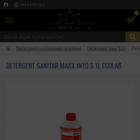
0314 100 110
0
Detergenti profesionali curatenie
Detergent baie BIO
Det
DETERGENT SANITAR MAXX INTO S 1L ECOLAB