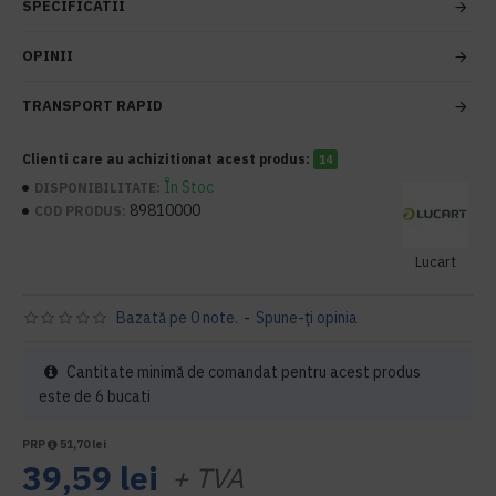
SPECIFICATII
OPINII
TRANSPORT RAPID
Clienti care au achizitionat acest produs:
14
În Stoc
DISPONIBILITATE:
89810000
COD PRODUS:
Lucart
Bazată pe 0 note.
-
Spune-ţi opinia
Cantitate minimă de comandat pentru acest produs
este de 6 bucati
PRP
51,70 lei
39,59 lei
+ TVA