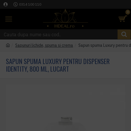
0314 100 110
0
Sapunuri lichide, spuma si crema
Sapun spuma Luxury pentru d
SAPUN SPUMA LUXURY PENTRU DISPENSER
IDENTITY, 800 ML, LUCART