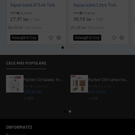
Sapun lichid 475 ml Tork
Sapun lichid 1 litru Tork
PRP
21,60 lei
PRP
37,06 lei
17,37 lei
30,74 lei
+ TVA
+ TVA
21,02 lei
TVA inclus
37,20 lei
TVA inclus
Adaugă în Coş
Adaugă în Coş
CELE MAI POPULARE
Pachet 10 halate, 9+1 gratuit
Pachet 100 seturi hoteliere, set dentar, set barbierit, casca de dus, pila unghii, set cusut
PRP
839,80 lei
PRP
624,10 lei
755,82 lei
533,69 lei
+ TVA
+ TVA
914,54 lei
TVA inclus
645,76 lei
TVA inclus
INFORMATII