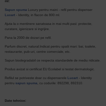
ml:
Sapun spuma
Luxury pentru maini - refil pentru dispenser
Lucart
- Identity, in flacon de 800 ml.
Ajuta la o mentinere sanatoasa in mai multi pasi: protectie,
curatare, igienizare si ingrijire.
Pana la 2000 de dozari pe refil.
Parfum discret, natural.Indicat pentru spatii mari: bai, toalete,
restaurante, pub-uri, centre comerciale, etc.
Sapun biodegradabil ce respecta standardele de mediu ridicate.
Produs avizat si certificat EU Ecolabel si testat dermatologic.
Refilul se potriveste doar cu dispenserele
Lucart
- Identity
pentru
sapun spuma
, cu codurile: 892298, 892310.
Date tehnice: