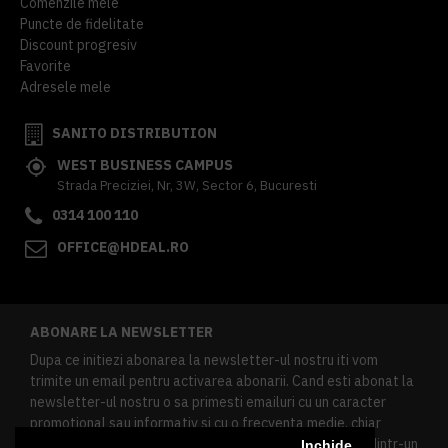
Comenzile mele
Puncte de fidelitate
Discount progresiv
Favorite
Adresele mele
SANITO DISTRIBUTION
WEST BUSINESS CAMPUS
Strada Preciziei, Nr, 3W, Sector 6, Bucuresti
0314 100 110
OFFICE@HDEAL.RO
ABONARE LA NEWSLETTER
Dupa ce initiezi abonarea la newsletter-ul nostru iti vom
trimite un email pentru activarea abonarii. Cand esti abonat la
newsletter-ul nostru o sa primesti emailuri cu un caracter
promotional sau informativ si cu o frecventa medie, chiar
redusa. Daca doresti sa te dezabonezi poti urma linkul dintr-un
Inchide