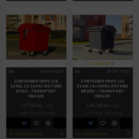
Elko
EP-295-71333
Elko
EP-295-71861
CONTAINER HDPE CLE
CONTAINER HDPE CLE
1100L CU CAPAC ROTUND
1100L CU CAPAC ROTUND
ROSU - TRANSPORT
NEGRU - TRANSPORT
INCLUS
INCLUS
1.477,00 lei
1.467,00 lei
+ TVA
+ TVA
1.787,17 lei
TVA inclus
1.775,07 lei
TVA inclus
Cumpara acum
Cumpara acum