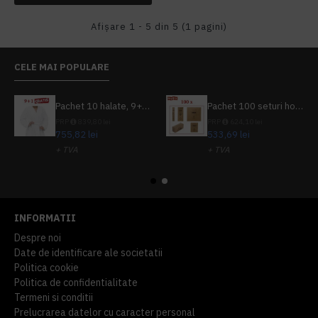
Afişare 1 - 5 din 5 (1 pagini)
CELE MAI POPULARE
Pachet 10 halate, 9+1 gratuit
Pachet 100 seturi hoteliere, set dentar, set barbierit, casca de dus, pila unghii, set cusut
PRP
839,80 lei
PRP
624,10 lei
755,82 lei
533,69 lei
+ TVA
+ TVA
914,54 lei
TVA inclus
645,76 lei
TVA inclus
INFORMATII
Despre noi
Date de identificare ale societatii
Politica cookie
Politica de confidentialitate
Termeni si conditii
Prelucrarea datelor cu caracter personal