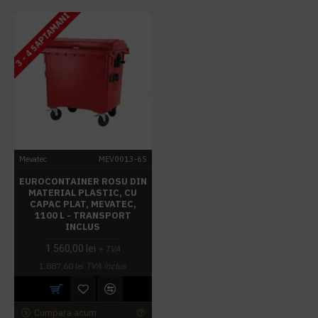
3 - 4 SAPTAMANI
Mevatec
MEV0013-6S
EUROCONTAINER ROSU DIN
MATERIAL PLASTIC, CU
CAPAC PLAT, MEVATEC,
1100 L - TRANSPORT
INCLUS
1.560,00 lei
+ TVA
1.887,60 lei
TVA inclus
Cumpara acum