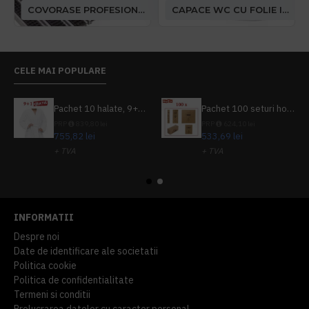
COVORASE PROFESIONALE
CAPACE WC CU FOLIE IGIENICA
CELE MAI POPULARE
Pachet 10 halate, 9+1 gratuit
Pachet 100 seturi hoteliere, set dentar, set barbierit, casca de dus, pila unghii, set cusut
PRP
839,80 lei
PRP
624,10 lei
755,82 lei
533,69 lei
+ TVA
+ TVA
914,54 lei
TVA inclus
645,76 lei
TVA inclus
INFORMATII
Despre noi
Date de identificare ale societatii
Politica cookie
Politica de confidentialitate
Termeni si conditii
Prelucrarea datelor cu caracter personal