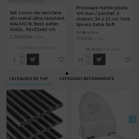
SANTR_MALMO821.B
Prosoape hartie pliate,
Set cosuri de reciclare
100 buc / pachet, 2
din metal ultra rezistent,
straturi, 34 x 21 cm Tork
MALMO B, Best-seller,
Xpress Extra Soft
3x60L, 92x32x65 cm
PRP
16,58 lei
1.298,00 lei
+ TVA
13,15 lei
+ TVA
1.570,58 lei
TVA inclus
15,91 lei
TVA inclus
CATEGORII DE TOP
CATEGORII RECOMANDATE