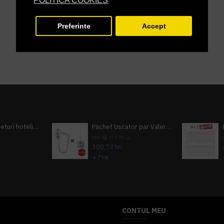
POLITICA COOKIES
Preferinte
Accept
Pachet 100 seturi hoteliere, set dentar, set barbierit, casca de dus, pila unghii, set cusut
Pachet Uscator par Valera Action Super Plus + GRATUIT Sampon si gel de dus Tork
i
PRP
377,99 lei
300,72 lei
+ TVA
A inclus
363,87 lei
TVA inclus
CONTUL MEU