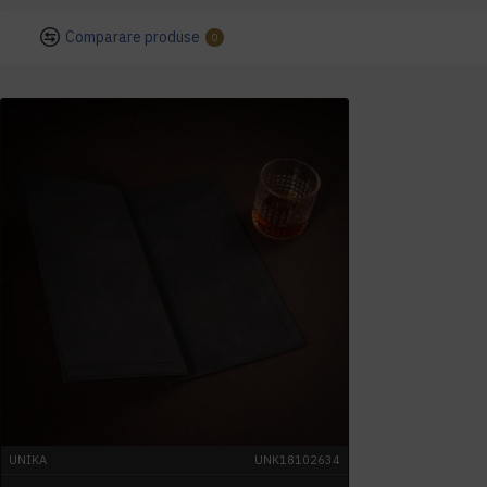
Comparare produse
0
UNIKA
UNK18102634