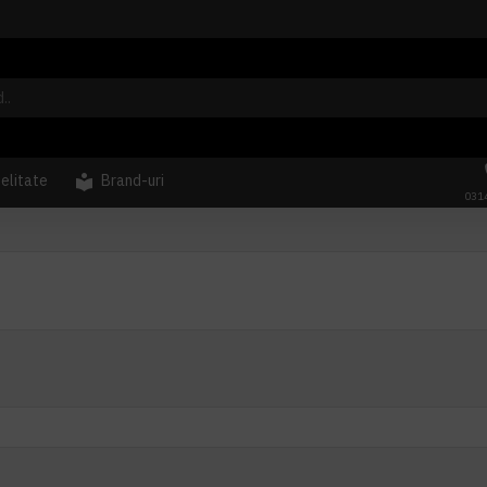
delitate
Brand-uri
031