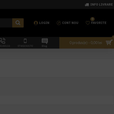
INFO LIVRARE
0
LOGIN
CONT NOU
FAVORITE
0 produs(e) - 0,00 lei
4100110
0740230170
Blog