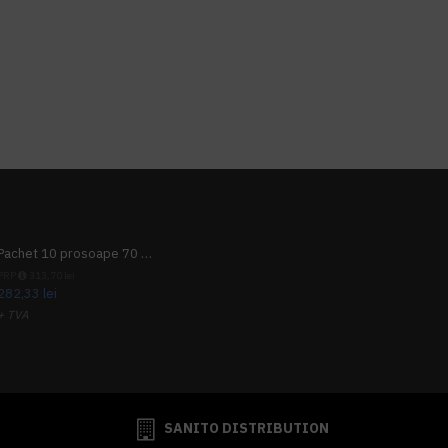
Pachet 10 prosoape 70 x 140cm 9 + 1 gratuit
PRP
313,70 lei
282,33 lei
+ TVA
341,62 lei
TVA inclus
SANITO DISTRIBUTION