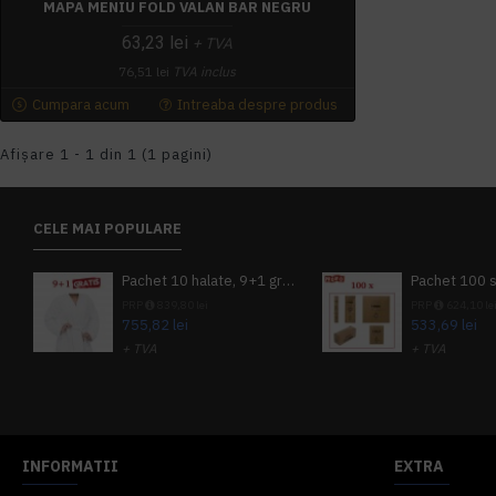
MAPA MENIU FOLD VALAN BAR NEGRU
63,23 lei
+ TVA
76,51 lei
TVA inclus
Cumpara acum
Intreaba despre produs
Afişare 1 - 1 din 1 (1 pagini)
CELE MAI POPULARE
Pachet 10 halate, 9+1 gratuit
PRP
839,80 lei
PRP
624,10 le
755,82 lei
533,69 lei
+ TVA
+ TVA
914,54 lei
TVA inclus
645,76 lei
TV
INFORMATII
EXTRA