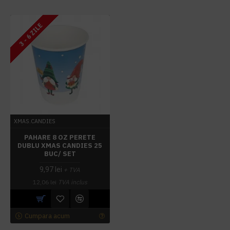
3 - 6 ZILE
XMAS.CANDIES
PAHARE 8 OZ PERETE
DUBLU XMAS CANDIES 25
BUC/ SET
9,97 lei
+ TVA
12,06 lei
TVA inclus
Cumpara acum