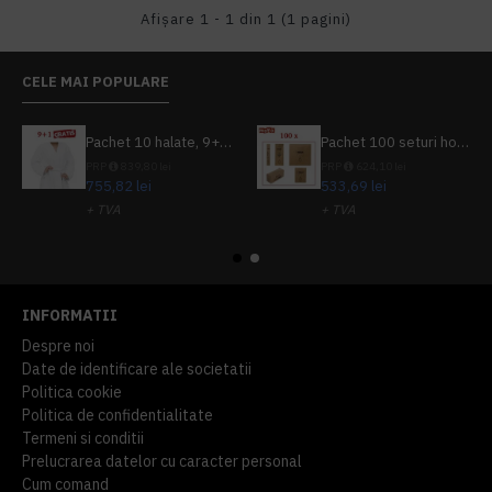
Afişare 1 - 1 din 1 (1 pagini)
CELE MAI POPULARE
Pachet 10 halate, 9+1 gratuit
Pachet 100 seturi hoteliere, set dentar, set barbierit, casca de dus, pila unghii, set cusut
PRP
839,80 lei
PRP
624,10 lei
755,82 lei
533,69 lei
+ TVA
+ TVA
914,54 lei
TVA inclus
645,76 lei
TVA inclus
INFORMATII
Despre noi
Date de identificare ale societatii
Politica cookie
Politica de confidentialitate
Termeni si conditii
Prelucrarea datelor cu caracter personal
Cum comand