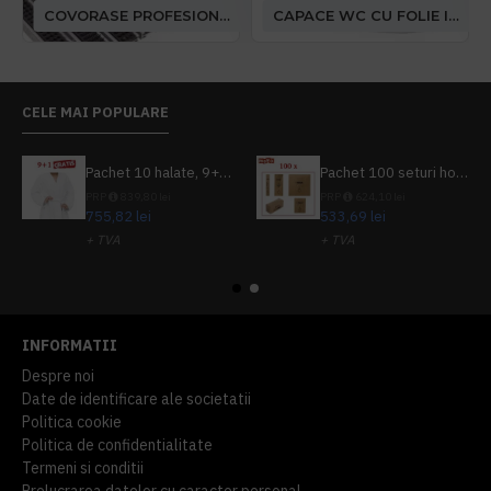
COVORASE PROFESIONALE
CAPACE WC CU FOLIE IGIENICA
CELE MAI POPULARE
Pachet 10 halate, 9+1 gratuit
Pachet 100 seturi hoteliere, set dentar, set barbierit, casca de dus, pila unghii, set cusut
PRP
839,80 lei
PRP
624,10 lei
755,82 lei
533,69 lei
+ TVA
+ TVA
914,54 lei
TVA inclus
645,76 lei
TVA inclus
INFORMATII
Despre noi
Date de identificare ale societatii
Politica cookie
Politica de confidentialitate
Termeni si conditii
Prelucrarea datelor cu caracter personal