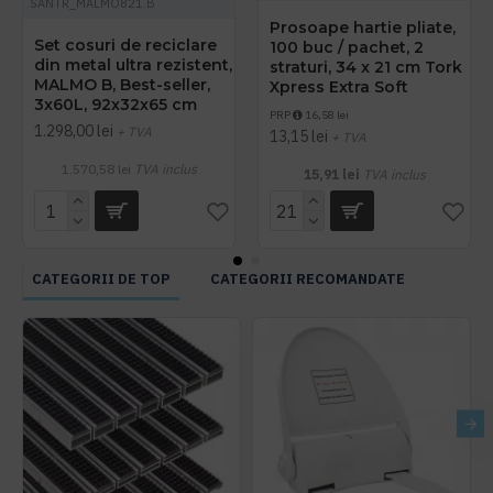
SANTR_MALMO821.B
Prosoape hartie pliate,
Set cosuri de reciclare
100 buc / pachet, 2
din metal ultra rezistent,
straturi, 34 x 21 cm Tork
MALMO B, Best-seller,
Xpress Extra Soft
3x60L, 92x32x65 cm
PRP
16,58 lei
1.298,00 lei
+ TVA
13,15 lei
+ TVA
1.570,58 lei
TVA inclus
15,91 lei
TVA inclus
CATEGORII DE TOP
CATEGORII RECOMANDATE