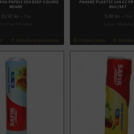
ASA PAPELY 250 DEEP COLORS
PAHARE PLASTIC 160 CC PR
NEGRE
BUC/SET
26,92 lei
5,48 lei
+ TVA
+ TVA
32,57 lei
TVA inclus
6,63 lei
TVA inclus
um
Intreaba despre produs
Cumpara acum
Intreaba