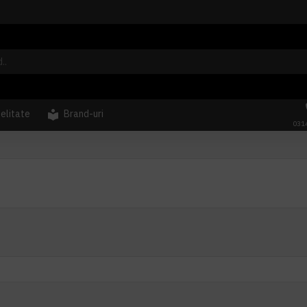
delitate
Brand-uri
031