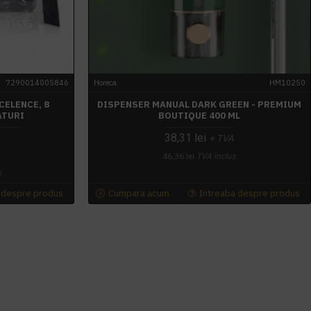
7290014005846
Horeca
HM10250
CELENCE, 8
DISPENSER MANUAL DARK GREEN - PREMIUM
ATURI
BOUTIQUE 400 ML
38,31 lei
+ TVA
46,36 lei
TVA inclus
s
 despre produs
Cumpara acum
Intreaba despre produs