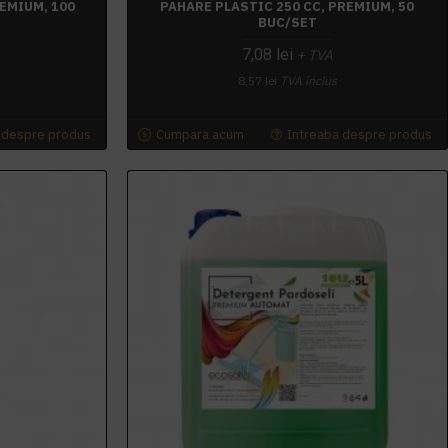
EMIUM, 100
PAHARE PLASTIC 250 CC, PREMIUM, 50
BUC/SET
7,08 lei
+ TVA
8,57 lei
TVA inclus
 despre produs
Cumpara acum
Intreaba despre produs