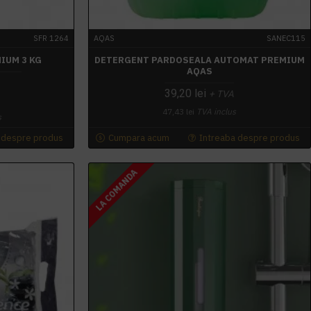
SFR 1264
AQAS
SANEC115
IUM 3 KG
DETERGENT PARDOSEALA AUTOMAT PREMIUM
AQAS
39,20 lei
+ TVA
47,43 lei
TVA inclus
s
 despre produs
Cumpara acum
Intreaba despre produs
LA COMANDA