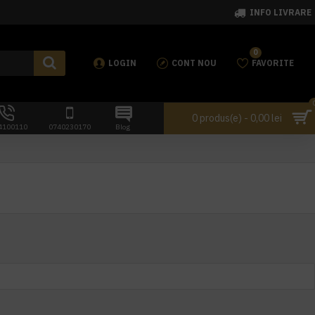
INFO LIVRARE
0
LOGIN
CONT NOU
FAVORITE
0 produs(e) - 0,00 lei
4100110
0740230170
Blog