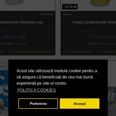
-11 %
SFR 1263
Horeca
LIMENTARE PREMIUM 2 KG
PUNGI ALIMENTARE PREM
9,22 lei
PRP
17,20 lei
6,83 lei
15,32 lei
+ TVA
+ TVA
8,26 lei
TVA inclus
18,54 lei
TVA inclu
um
Intreaba despre produs
Cumpara acum
Intreaba
Acest site utilizează module cookie pentru a
vă asigura că beneficiați de cea mai bună
experiență pe site-ul nostru
POLITICA COOKIES
Preferinte
Accept