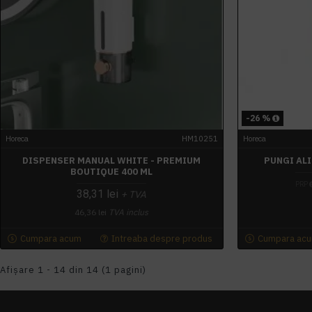
-26 %
Horeca
HM10251
Horeca
DISPENSER MANUAL WHITE - PREMIUM
PUNGI AL
BOUTIQUE 400 ML
PRP
38,31 lei
+ TVA
46,36 lei
TVA inclus
Cumpara acum
Intreaba despre produs
Cumpara ac
Afişare 1 - 14 din 14 (1 pagini)