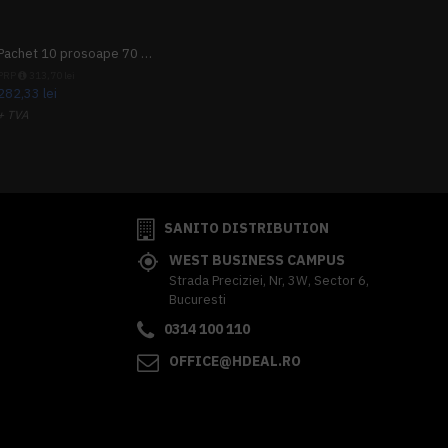
Pachet 10 prosoape 70 x 140cm 9 + 1 gratuit
PRP
313,70 lei
282,33 lei
+ TVA
341,62 lei
TVA inclus
SANITO DISTRIBUTION
WEST BUSINESS CAMPUS
Strada Preciziei, Nr, 3W, Sector 6,
Bucuresti
0314 100 110
OFFICE@HDEAL.RO