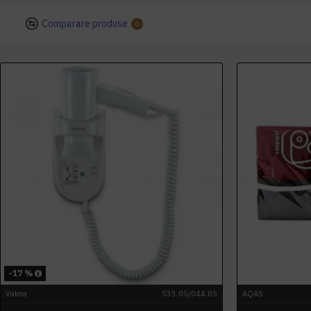
Comparare produse
0
-17 %
Valera
533.05/044.05
AQAS