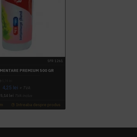
SFR 1261
IMENTARE PREMIUM 500 GR
5,74 lei
4,25 lei
+ TVA
5,14 lei
TVA inclus
um
Intreaba despre produs