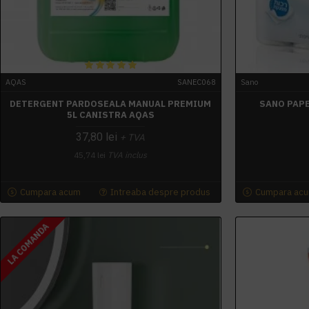
AQAS
SANEC068
Sano
DETERGENT PARDOSEALA MANUAL PREMIUM
SANO PAPE
5L CANISTRA AQAS
37,80 lei
+ TVA
45,74 lei
TVA inclus
Cumpara acum
Intreaba despre produs
Cumpara ac
LA COMANDA