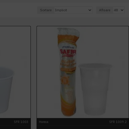
Sortare
Afisare
SFR 1003
Horeca
SFR 1009.2