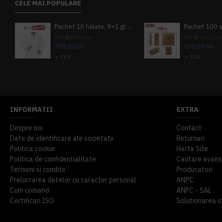
CELE MAI POPULARE
Pachet 10 halate, 9+1 gratuit
PRP
839,80 lei
PRP
624,10 le
755,82 lei
533,69 lei
+ TVA
+ TVA
914,54 lei
TVA inclus
645,76 lei
TV
INFORMATII
EXTRA
Despre noi
Contact
Date de identificare ale societatii
Returnari
Politica cookie
Harta Site
Politica de confidentialitate
Cautare avans
Termeni si conditii
Producatori
Prelucrarea datelor cu caracter personal
ANPC
Cum comand
ANPC - SAL
Certificari ISO
Solutionarea onl