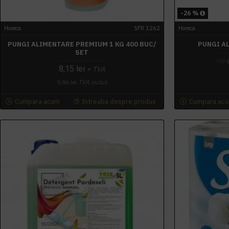
-26 %
Horeca
SFR 1262
Horeca
PUNGI ALIMENTARE PREMIUM 1 KG 400 BUC/
PUNGI A
SET
PRP
8,15 lei
+ TVA
9,86 lei
TVA inclus
Cumpara acum
Intreaba despre produs
Cumpara ac