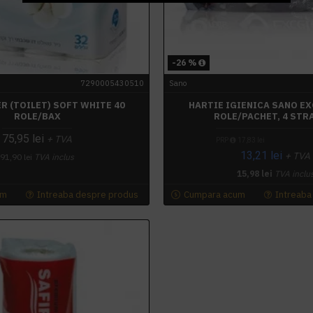
-26 %
7290005430510
Sano
R (TOILET) SOFT WHITE 40
HARTIE IGIENICA SANO EX
ROLE/BAX
ROLE/PACHET, 4 STR
75,95 lei
+ TVA
PRP
17,83 lei
13,21 lei
+ TVA
91,90 lei
TVA inclus
15,98 lei
TVA inclu
um
Intreaba despre produs
Cumpara acum
Intreaba