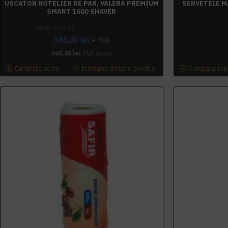
USCATOR HOTELIER DE PAR, VALERA PREMIUM
SERVETELE M
SMART 1600 SHAVER
PRP
465,12 lei
385,00 lei
+ TVA
465,85 lei
TVA inclus
Cumpara acum
Intreaba despre produs
Cumpara ac