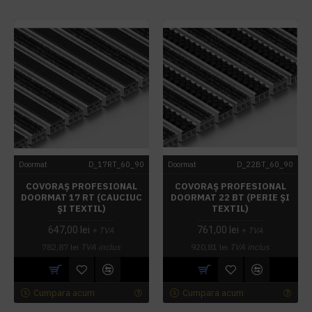
Doormat
D_17RT_60_90
Doormat
D_22BT_60_90
COVORAȘ PROFESIONAL
COVORAȘ PROFESIONAL
DOORMAT 17 RT (CAUCIUC
DOORMAT 22 BT (PERIE ȘI
ȘI TEXTIL)
TEXTIL)
647,00 lei
761,00 lei
+ TVA
+ TVA
782,87 lei
TVA inclus
920,81 lei
TVA inclus
Cumpara acum
Cumpara acum