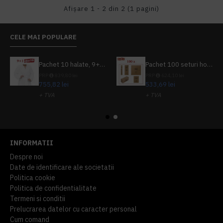
Afişare 1 - 2 din 2 (1 pagini)
CELE MAI POPULARE
Pachet 10 halate, 9+1 gratuit
Pachet 100 seturi hoteliere, set dentar, set barbierit, casca de dus, pila unghii, set cusut
PRP
839,80 lei
PRP
624,10 lei
755,82 lei
533,69 lei
+ TVA
+ TVA
914,54 lei
TVA inclus
645,76 lei
TVA inclus
INFORMATII
Despre noi
Date de identificare ale societatii
Politica cookie
Politica de confidentialitate
Termeni si conditii
Prelucrarea datelor cu caracter personal
Cum comand