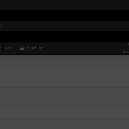
delitate
Brand-uri
031