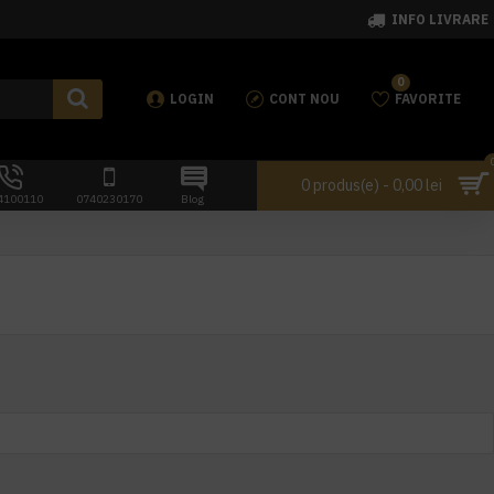
INFO LIVRARE
0
LOGIN
CONT NOU
FAVORITE
0 produs(e) - 0,00 lei
4100110
0740230170
Blog