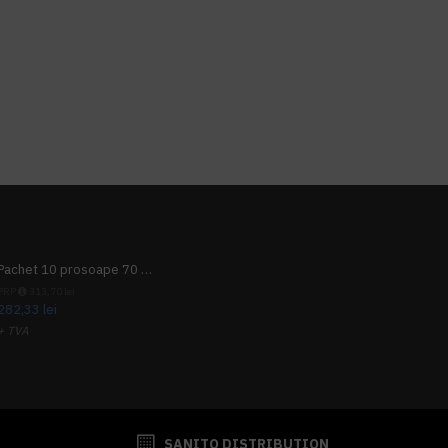
Pachet 10 prosoape 70 x 140cm 9 + 1 gratuit
PRP
313,70 lei
282,33 lei
+ TVA
341,62 lei
TVA inclus
SANITO DISTRIBUTION