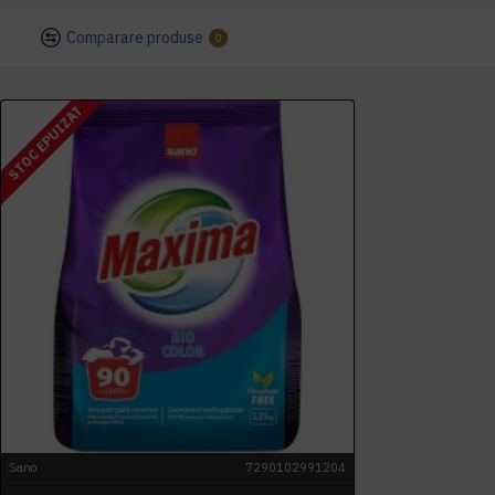
Comparare produse
0
STOC EPUIZAT
Sano
7290102991204