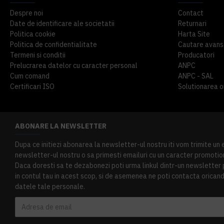
Despre noi
Contact
Date de identificare ale societatii
Returnari
Politica cookie
Harta Site
Politica de confidentialitate
Cautare avans
Termeni si conditii
Producatori
Prelucrarea datelor cu caracter personal
ANPC
Cum comand
ANPC - SAL
Certificari ISO
Solutionarea onl
ABONARE LA NEWSLETTER
Dupa ce initiezi abonarea la newsletter-ul nostru iti vom trimite un
newsletter-ul nostru o sa primesti emailuri cu un caracter promotion
Daca doresti sa te dezabonezi poti urma linkul dintr-un newsletter pr
in contul tau in acest scop, si de asemenea ne poti contacta oricand 
datele tale personale.