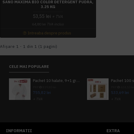
SANO MAXIMA BIO COLOR DETERGENT PUDRA,
3.25 KG
53,55 lei
+ TVA
64,80 lei
TVA inclus
Intreaba despre produs
Afişare 1 - 1 din 1 (1 pagini)
CELE MAI POPULARE
Pachet 10 halate, 9+1 gratuit
PRP
839,80 lei
PRP
624,10 le
755,82 lei
533,69 lei
+ TVA
+ TVA
914,54 lei
TVA inclus
645,76 lei
TV
INFORMATII
EXTRA