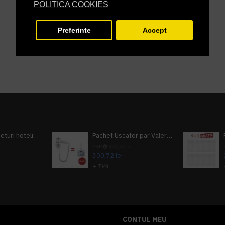
POLITICA COOKIES
Preferinte
Accept
Pachet 100 seturi hoteliere, set dentar, set barbierit, casca de dus, pila unghii, set cusut
Pachet Uscator par Valera Action Super Plus + GRATUIT Sampon si gel de dus Tork
i
PRP
377,99 lei
300,72 lei
+ TVA
A inclus
363,87 lei
TVA inclus
CONTUL MEU