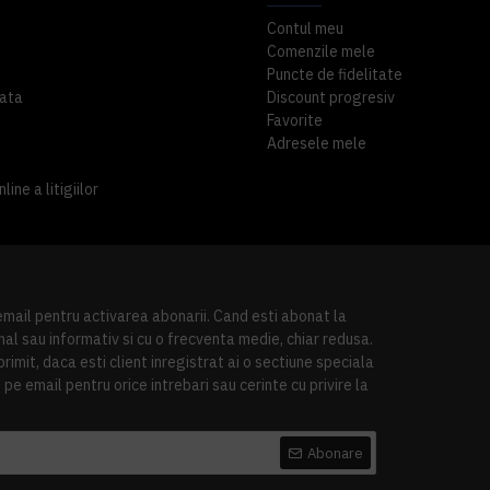
Contul meu
Comenzile mele
Puncte de fidelitate
ata
Discount progresiv
Favorite
Adresele mele
ine a litigiilor
 email pentru activarea abonarii. Cand esti abonat la
al sau informativ si cu o frecventa medie, chiar redusa.
imit, daca esti client inregistrat ai o sectiune speciala
pe email pentru orice intrebari sau cerinte cu privire la
Abonare