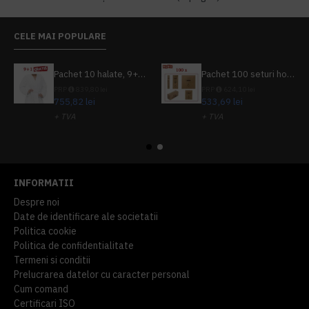
CELE MAI POPULARE
Pachet 10 halate, 9+1 gratuit
Pachet 100 seturi hoteliere, set dentar, set barbierit, casca de dus, pila unghii, set cusut
PRP
839,80 lei
PRP
624,10 lei
755,82 lei
533,69 lei
+ TVA
+ TVA
914,54 lei
TVA inclus
645,76 lei
TVA inclus
INFORMATII
Despre noi
Date de identificare ale societatii
Politica cookie
Politica de confidentialitate
Termeni si conditii
Prelucrarea datelor cu caracter personal
Cum comand
Certificari ISO