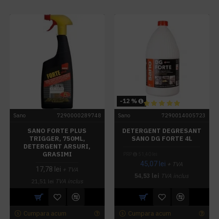
-12 %
Sano
7290000289748
Sano
7290014005723
SANO FORTE PLUS
DETERGENT DEGRESANT
TRIGGER, 750ML,
SANO DG FORTE 4L
DETERGENT ARSURI,
GRASIMI
PRP
51,40 lei
45,07 lei
+ TVA
17,78 lei
+ TVA
54,53 lei
TVA inclus
21,51 lei
TVA inclus
Cumpara acum
Cumpara acum