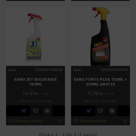
Sano
7290107280396
Sano
7290102992799
SANO JET BUCATARIE
SANO FORTE PLUS 750ML +
750ML
250ML GRATIS
14,18 lei
17,78 lei
+ TVA
+ TVA
17,16 lei
TVA inclus
21,51 lei
TVA inclus
Cumpara acum
Cumpara acum
Afişare 1 - 4 din 4 (1 pagini)