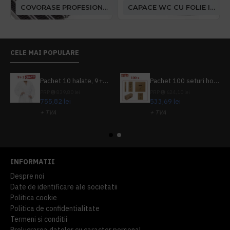
COVORASE PROFESIONALE
CAPACE WC CU FOLIE IGIENICA
CELE MAI POPULARE
Pachet 10 halate, 9+1 gratuit
Pachet 100 seturi hoteliere, set dentar, set barbierit, casca de dus, pila unghii, set cusut
PRP
839,80 lei
PRP
624,10 lei
755,82 lei
533,69 lei
+ TVA
+ TVA
914,54 lei
TVA inclus
645,76 lei
TVA inclus
INFORMATII
Despre noi
Date de identificare ale societatii
Politica cookie
Politica de confidentialitate
Termeni si conditii
Prelucrarea datelor cu caracter personal