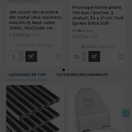
SANTR_MALMO821.B
Prosoape hartie pliate,
Set cosuri de reciclare
100 buc / pachet, 2
din metal ultra rezistent,
straturi, 34 x 21 cm Tork
MALMO B, Best-seller,
Xpress Extra Soft
3x60L, 92x32x65 cm
PRP
16,58 lei
1.298,00 lei
+ TVA
13,15 lei
+ TVA
1.570,58 lei
TVA inclus
15,91 lei
TVA inclus
CATEGORII DE TOP
CATEGORII RECOMANDATE